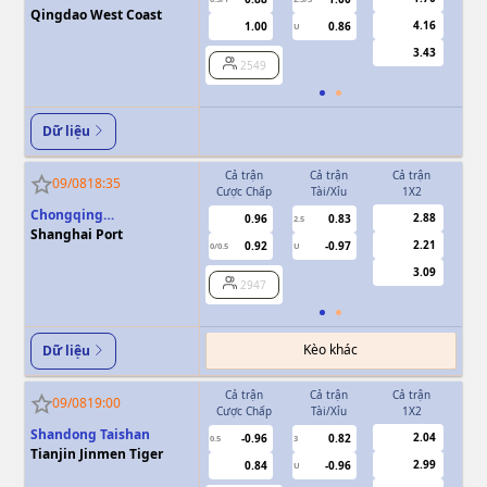
Qingdao West Coast
4.16
1.00
0.86
U
3.43
2158
Dữ liệu
Cả trận
Cả trận
Cả trận
H
09/08
18:35
Cược Chấp
Tài/Xỉu
1X2
Cượ
Chongqing
2.88
0.96
0.83
2.5
0
Tonglianglong
Shanghai Port
2.21
0.92
-0.97
0/0.5
U
3.09
2521
Kèo khác
Dữ liệu
Cả trận
Cả trận
Cả trận
H
09/08
19:00
Cược Chấp
Tài/Xỉu
1X2
Cượ
Shandong Taishan
2.04
-0.96
0.82
0.5
3
Tianjin Jinmen Tiger
2.99
0.84
-0.96
U
3.37