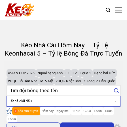
Skip
to
content
Kèo Nhà Cái Hôm Nay – Tỷ Lệ
Keonhacai 5 – Tỷ lệ Bóng Đá Trực Tuyến
ASIAN CUP 2026
Ngoại hạng Anh
C1
C2
Ligue 1
Hạng hai Đức
VĐQG Bồ Đào Nha
MLS Mỹ
VĐQG Nhật Bản
K-League Hàn Quốc
Tất cả giải đấu
Kèo trực tuyến
Hôm nay
Ngày mai
11/08
12/08
13/08
14/08
15/08