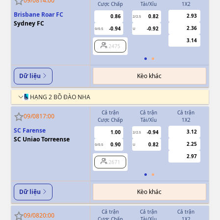
Brisbane Roar FC
2.93
0.86
0.82
2/2.5
Sydney FC
2.36
-0.94
-0.92
0/0.5
U
3.14
2904
Kèo khác
Dữ liệu
HẠNG 2 BỒ ĐÀO NHA
Cả trận
Cả trận
Cả trận
H
09/08
17:00
Cược Chấp
Tài/Xỉu
1X2
Cượ
SC Farense
3.12
1.00
-0.94
2/2.5
SC Uniao Torreense
2.25
0.90
0.82
0/0.5
U
0/0.5
2.97
2906
Kèo khác
Dữ liệu
Cả trận
Cả trận
Cả trận
H
09/08
20:00
Cược Chấp
Tài/Xỉu
1X2
Cượ