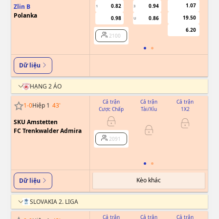
0
-
0
HT
Cược Chấp
Tài/Xỉu
1X2
Cư
2.59
MFK Karvina B
0.83
0.91
0
1.5
Uhersky Brod
2.77
0.97
0.89
U
2.46
2100
Dữ liệu
Cả trận
Cả trận
Cả trận
1
-
0
Hiệp 1
43
'
Cược Chấp
Tài/Xỉu
1X2
Cư
1.07
Zlin B
0.82
0.94
1
3
0/0.5
Polanka
19.50
0.98
0.86
U
6.20
2582
Dữ liệu
HẠNG 2 ÁO
Cả trận
Cả trận
Cả trận
1
-
0
Hiệp 1
44
'