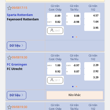
Cả trận
Cả trận
Cả trận
H
09/08
17:15
Cược Chấp
Tài/Xỉu
1X2
Cượ
Sparta Rotterdam
4.57
-0.89
0.88
3
Feyenoord Rotterdam
1.64
0.82
-0.98
0.5/1
U
0/0.5
3.95
2268
Dữ liệu
Cả trận
Cả trận
Cả trận
H
09/08
19:30
Cược Chấp
Tài/Xỉu
1X2
Cượ
FC Groningen
2.29
1.00
-0.97
0/0.5
2.5/3
0
FC Utrecht
2.92
0.92
0.87
U
3.29
2817
Kèo khác
Dữ liệu
Cả trận
Cả trận
Cả trận
H
09/08
19:30
Cược Chấp
Tài/Xỉu
1X2
Cượ