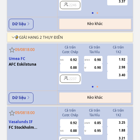
2246
Kèo khác
Dữ liệu
GIẢI HẠNG 2 THỤY ĐIỂN
Cả trận
Cả trận
Cả trận
H
09/08
18:00
Cược Chấp
Tài/Xỉu
1X2
Cượ
Umea FC
1.92
0.92
0.90
0.5
3/3.5
0/0.5
AFC Eskilstuna
2.98
0.88
0.90
U
3.40
2549
Kèo khác
Dữ liệu
Cả trận
Cả trận
Cả trận
H
09/08
18:00
Cược Chấp
Tài/Xỉu
1X2
Cượ
Vasalunds IF
3.25
0.92
0.85
2.5/3
FC Stockholm
1.88
0.88
0.95
0.5
U
0/0.5
Internazionale
3.21
2947