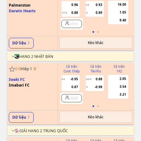
1.35
Slavia TU Kosice
0.89
0.82
1/1.5
2.5/3
Partizan Bardejov
5.90
0.87
0.94
U
4.08
2007
Kèo khác
Dữ liệu
AUSTRALIA DARWIN PREMIER LEAGUE
Cả trận
Cả trận
Cả trận
1
-
4
Hiệp 1
37
'
Cược Chấp
Tài/Xỉu
1X2
Cư
16.00
Palmerston
0.96
0.93
8.5
Darwin Hearts
1.05
0.88
0.89
1/1.5
U
9.40
2519
Kèo khác
Dữ liệu
GIẢI HẠNG 2 TRUNG QUỐC
Cả trận
Cả trận
Cả trận
0
-
0
Hiệp 1
15
'