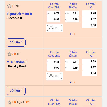
Dữ liệu
Cả trận
Cả trận
Cả trận
0
-
2
HT
Cược Chấp
Tài/Xỉu
1X2
Cư
13.00
Brno B
0.64
0.87
0
3.5
Frydek-Mistek
1.08
-0.94
0.83
U
6.50
2458
Dữ liệu
Cả trận
Cả trận
Cả trận
1
-
1
HT
Cược Chấp
Tài/Xỉu
1X2
Cư
1.78
Sigma Olomouc B
0.78
0.91
0.5
3.5/4
Slovacko II
4.32
-0.98
0.89
U
2.80
2460
Dữ liệu
Cả trận
Cả trận
Cả trận