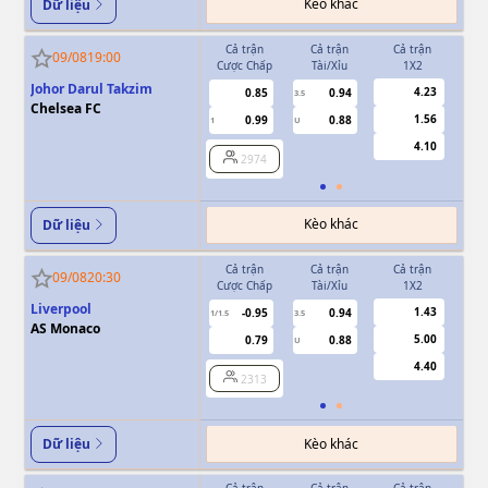
Cả trận
Cả trận
Cả trận
H
09/08
19:00
Cược Chấp
Tài/Xỉu
1X2
Cượ
Johor Darul Takzim
4.23
0.85
0.94
3.5
Chelsea FC
1.56
0.99
0.88
1
U
0.5
4.10
2640
Kèo khác
Dữ liệu
Cả trận
Cả trận
Cả trận
H
09/08
20:30
Cược Chấp
Tài/Xỉu
1X2
Cượ
Liverpool
1.43
-0.95
0.94
1/1.5
3.5
0.5
AS Monaco
5.00
0.79
0.88
U
4.40
2313
Kèo khác
Dữ liệu
Cả trận
Cả trận
Cả trận
H
09/08
22:30