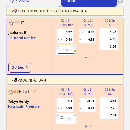
Tỷ lệ MALAY
SBOBET
HẠNG 2 NHẬT BẢN
Cả trận
Cả trận
Cả trận
H
0
-
0
Hiệp 1
8
'
Cược Chấp
Tài/Xỉu
1X2
Cư
2.05
Iwaki FC
-0.95
0.88
0.5
2/2.5
0/0.5
Imabari FC
3.54
0.87
-0.98
U
3.21
2913
Kèo khác
Dữ liệu
VĐQG NHẬT BẢN
Cả trận
Cả trận
Cả trận
0
-
0
Hiệp 1
12
'
Cược Chấp
Tài/Xỉu
1X2
Cư
3.34
Tokyo Verdy
0.93
-0.94
2
0
Kawasaki Frontale
2.26
0.99
0.84
0/0.5
U
2.94
2655