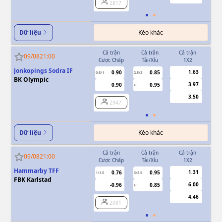
Kèo khác
Dữ liệu
Cả trận
Cả trận
Cả trận
H
09/08
21:00
Cược Chấp
Tài/Xỉu
1X2
Cượ
Jonkopings Sodra IF
1.63
0.90
0.85
0.5/1
2.5/3
0/0.5
BK Olympic
3.97
0.90
0.95
U
3.50
2246
Kèo khác
Dữ liệu
Cả trận
Cả trận
Cả trận
H
09/08
21:00
Cược Chấp
Tài/Xỉu
1X2
Cượ
Hammarby TFF
1.31
0.76
0.95
1/1.5
3/3.5
0.5
FBK Karlstad
6.00
-0.96
0.85
U
4.46
2081