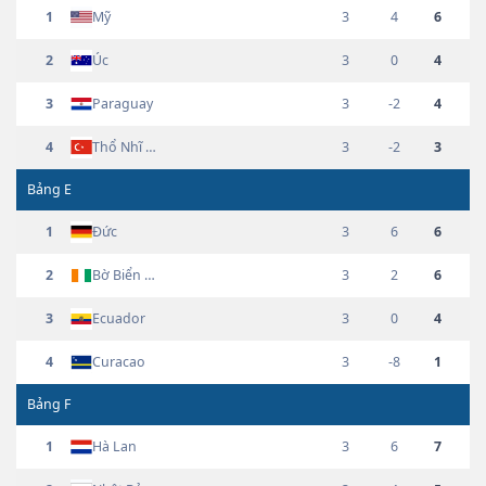
1
Mỹ
3
4
6
2
Úc
3
0
4
3
Paraguay
3
-2
4
4
Thổ Nhĩ Kỳ
3
-2
3
Bảng
E
1
Đức
3
6
6
2
Bờ Biển Ngà
3
2
6
3
Ecuador
3
0
4
4
Curacao
3
-8
1
Bảng
F
1
Hà Lan
3
6
7