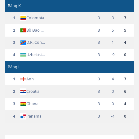
Bảng
K
1
Colombia
3
3
7
2
Bồ Đào Nha
3
5
5
3
D.R. Congo
3
1
4
4
Uzbekistan
3
-9
0
Bảng
L
1
Anh
3
4
7
2
Croatia
3
0
6
3
Ghana
3
0
4
4
Panama
3
-4
0