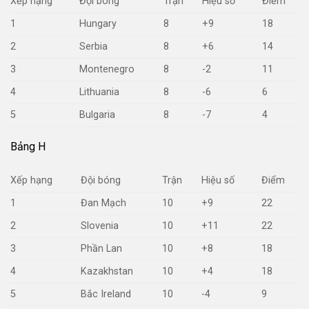
Xếp hạng
Đội bóng
Trận
Hiệu số
Điểm
1
Hungary
8
+9
18
2
Serbia
8
+6
14
3
Montenegro
8
-2
11
4
Lithuania
8
-6
6
5
Bulgaria
8
-7
4
Bảng H
Xếp hạng
Đội bóng
Trận
Hiệu số
Điểm
1
Đan Mạch
10
+9
22
2
Slovenia
10
+11
22
3
Phần Lan
10
+8
18
4
Kazakhstan
10
+4
18
5
Bắc Ireland
10
-4
9