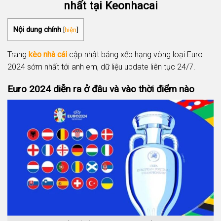
nhất tại Keonhacai
Nội dung chính
[
hiện
]
Trang
kèo nhà cái
cập nhật bảng xếp hạng vòng loại Euro
2024 sớm nhất tới anh em, dữ liệu update liên tục 24/7.
Euro 2024 diễn ra ở đâu và vào thời điểm nào