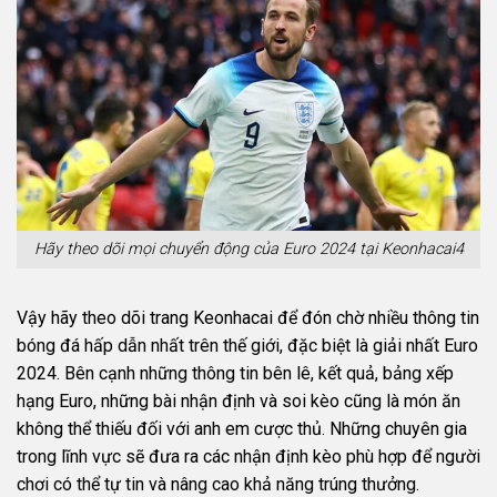
Hãy theo dõi mọi chuyển động của Euro 2024 tại Keonhacai4
Vậy hãy theo dõi trang Keonhacai để đón chờ nhiều thông tin
bóng đá hấp dẫn nhất trên thế giới, đặc biệt là giải nhất Euro
2024. Bên cạnh những thông tin bên lê, kết quả, bảng xếp
hạng Euro, những bài nhận định và soi kèo cũng là món ăn
không thể thiếu đối với anh em cược thủ. Những chuyên gia
trong lĩnh vực sẽ đưa ra các nhận định kèo phù hợp để người
chơi có thể tự tin và nâng cao khả năng trúng thưởng.