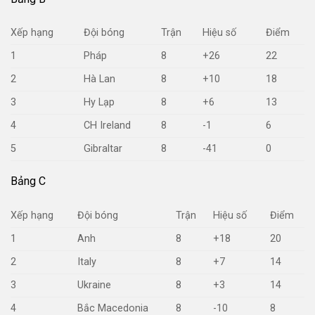
Xếp hạng
Đội bóng
Trận
Hiệu số
Điểm
1
Pháp
8
+26
22
2
Hà Lan
8
+10
18
3
Hy Lạp
8
+6
13
4
CH Ireland
8
-1
6
5
Gibraltar
8
-41
0
Bảng C
Xếp hạng
Đội bóng
Trận
Hiệu số
Điểm
1
Anh
8
+18
20
2
Italy
8
+7
14
3
Ukraine
8
+3
14
4
Bắc Macedonia
8
-10
8