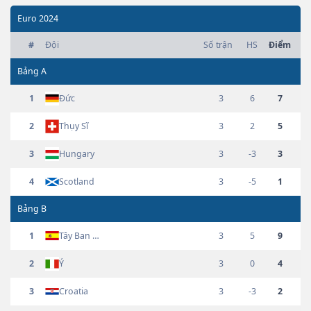
Euro 2024
#
Đội
Số trận
HS
Điểm
Bảng
A
1
Đức
3
6
7
2
Thụy Sĩ
3
2
5
3
Hungary
3
-3
3
4
Scotland
3
-5
1
Bảng
B
1
Tây Ban Nha
3
5
9
2
Ý
3
0
4
3
Croatia
3
-3
2