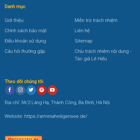
Danh mục
Giới thiệu
Miễn trừ trách nhiệm
Chính sách bảo mật
Liên hệ
Điều khoản sử dụng
Sitemap
Câu hỏi thường gặp
Chịu trách nhiệm nội dung -
Tác giả Lê Hiếu
Theo dõi chúng tôi
Địa chỉ: 34/2 Láng Hạ, Thành Công, Ba Đình, Hà Nội
Website:
https://arminiaheiligensee.de/