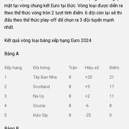
mặt tại vòng chung kết Euro tại Đức. Vòng loại được diễn ra
theo thể thức vòng tròn 2 lượt tính điểm. 6 đội còn lại sẽ thi
đấu theo thể thức play-off để chọn ra 3 đội tuyển mạnh
nhất.
Kết quả vòng loại bảng xếp hạng Euro 2024
Bảng A
Xếp hạng
Đội bóng
Trận
Hiệu số
Điểm
1
Tây Ban Nha
8
+20
21
2
Scotland
8
+9
17
3
Na Uy
8
+2
11
4
Gruzia
8
-6
8
5
Đảo Síp
8
-25
0
Bảng B