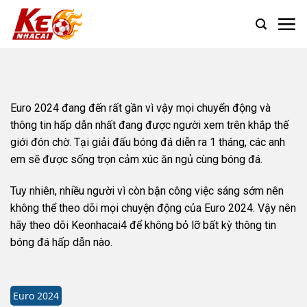
Skip
to
content
Euro 2024 đang đến rất gần vì vậy mọi chuyển động và
thông tin hấp dẫn nhất đang được người xem trên khắp thế
giới đón chờ. Tại giải đấu bóng đá diễn ra 1 tháng, các anh
em sẽ được sống trọn cảm xúc ăn ngủ cùng bóng đá.
Tuy nhiên, nhiều người vì còn bận công việc sáng sớm nên
không thể theo dõi mọi chuyện động của Euro 2024. Vậy nên
hãy theo dõi Keonhacai4 để không bỏ lỡ bất kỳ thông tin
bóng đá hấp dẫn nào.
Euro 2024