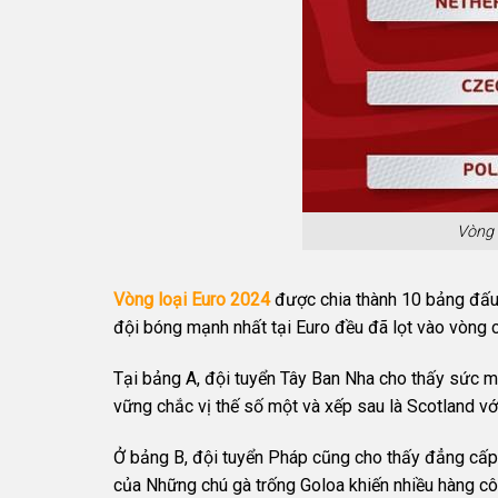
Vòng 
Vòng loại Euro 2024
được chia thành 10 bảng đấu 
đội bóng mạnh nhất tại Euro đều đã lọt vào vòng c
Tại bảng A, đội tuyển Tây Ban Nha cho thấy sức mạ
vững chắc vị thế số một và xếp sau là Scotland vớ
Ở bảng B, đội tuyển Pháp cũng cho thấy đẳng cấp v
của Những chú gà trống Goloa khiến nhiều hàng côn