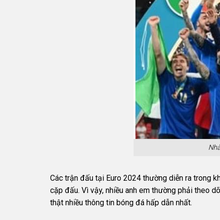
Nhà
Các trận đấu tại Euro 2024 thường diễn ra trong k
cặp đấu. Vì vậy, nhiều anh em thường phải theo d
thật nhiều thông tin bóng đá hấp dẫn nhất.