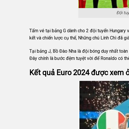
Đội tu
Tấm vé tại bảng G dành cho 2 đội tuyển Hungary v
kết và chiến lược cụ thể, Những chú Lính Chì đã gi
Tại bảng J, Bồ Đào Nha là đội bóng duy nhất toàn t
Đây chính là bước đệm tuyệt vời để Ronaldo có th
Kết quả Euro 2024 được xem 