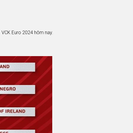
QBD VCK Euro 2024 hôm nay.