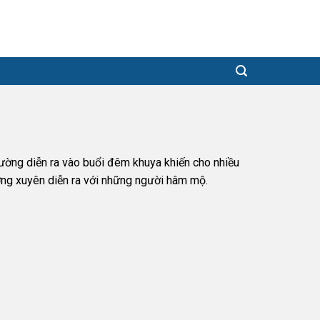
hường diễn ra vào buổi đêm khuya khiến cho nhiều
ường xuyên diễn ra với những người hâm mộ.