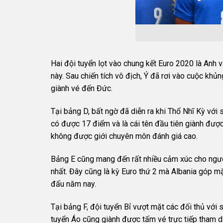
Hai đội tuyển lọt vào chung kết Euro 2020 là Anh v
này. Sau chiến tích vô địch, Ý đã rơi vào cuộc kh
giành vé đến Đức.
Tại bảng D, bất ngờ đã diễn ra khi Thổ Nhĩ Kỳ với
có được 17 điểm và là cái tên đầu tiên giành được
không được giới chuyên môn đánh giá cao.
Bảng E cũng mang đến rất nhiều cảm xúc cho người
nhất. Đây cũng là kỳ Euro thứ 2 mà Albania góp mặt
đấu năm nay.
Tại bảng F, đội tuyển Bỉ vượt mặt các đối thủ với 
tuyển Áo cũng giành được tấm vé trực tiếp tham 