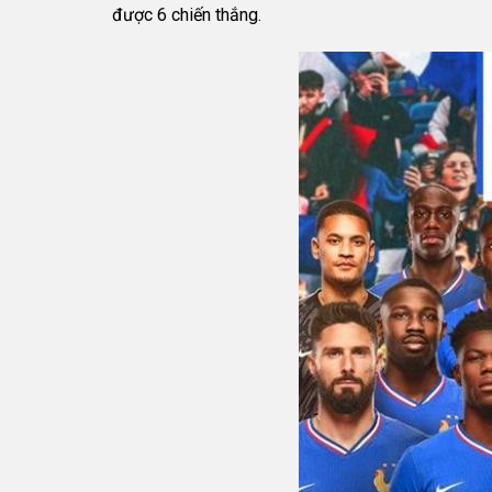
được 6 chiến thắng.