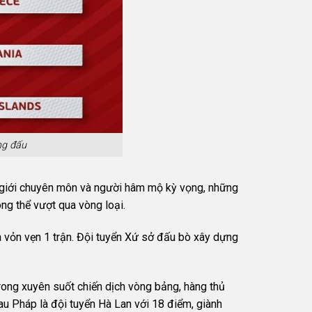
ng đấu
ì giới chuyên môn và người hâm mộ kỳ vọng, những
ng thể vượt qua vòng loại.
a vỏn vẹn 1 trận. Đội tuyển Xứ sở đấu bò xây dựng
Trong xuyên suốt chiến dịch vòng bảng, hàng thủ
au Pháp là đội tuyển Hà Lan với 18 điểm, giành