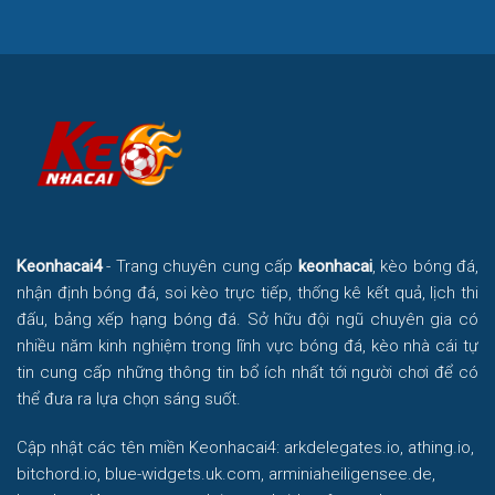
Keonhacai4
- Trang chuyên cung cấp
keonhacai
, kèo bóng đá,
nhận định bóng đá, soi kèo trực tiếp, thống kê kết quả, lịch thi
đấu, bảng xếp hạng bóng đá. Sở hữu đội ngũ chuyên gia có
nhiều năm kinh nghiệm trong lĩnh vực bóng đá, kèo nhà cái tự
tin cung cấp những thông tin bổ ích nhất tới người chơi để có
thể đưa ra lựa chọn sáng suốt.
Cập nhật các tên miền Keonhacai4:
arkdelegates.io
,
athing.io
,
bitchord.io
,
blue-widgets.uk.com
,
arminiaheiligensee.de
,