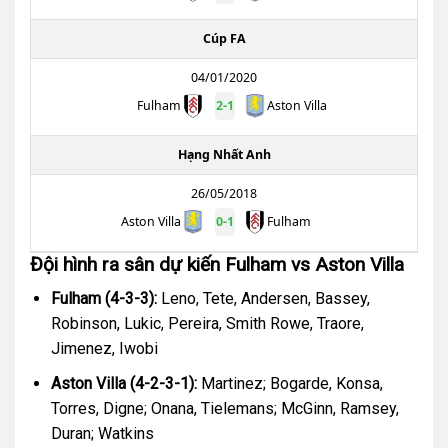
Cúp FA
04/01/2020
Fulham
2
-
1
Aston Villa
Hạng Nhất Anh
26/05/2018
Aston Villa
0
-
1
Fulham
Đội hình ra sân dự kiến Fulham vs Aston Villa
Fulham (4-3-3):
Leno, Tete, Andersen, Bassey,
Robinson, Lukic, Pereira, Smith Rowe, Traore,
Jimenez, Iwobi
Aston Villa (4-2-3-1):
Martinez; Bogarde, Konsa,
Torres, Digne; Onana, Tielemans; McGinn, Ramsey,
Duran; Watkins