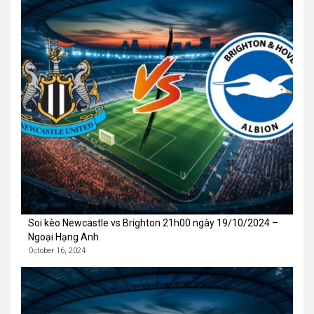
Soi kèo Newcastle vs Brighton 21h00 ngày 19/10/2024 –
Ngoại Hạng Anh
October 16, 2024