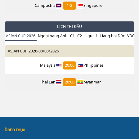
Campuchia
1
-
2
Singapore
LỊCH THI ĐẤU
ASIAN CUP 2026
Ngoại hạng Anh
C1
C2
Ligue 1
Hạng hai Đức
VĐQG 
ASIAN CUP 2026
-
08/08/2026
Malaysia
20:00
Philippines
Thái Lan
20:00
Myanmar
Danh mục