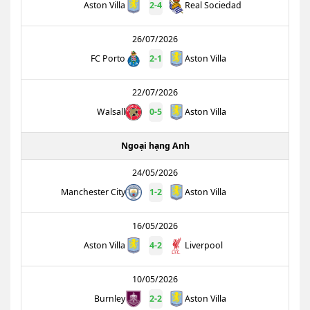
Aston Villa
2
-
4
Real Sociedad
26/07/2026
FC Porto
2
-
1
Aston Villa
22/07/2026
Walsall
0
-
5
Aston Villa
Ngoại hạng Anh
24/05/2026
Manchester City
1
-
2
Aston Villa
16/05/2026
Aston Villa
4
-
2
Liverpool
10/05/2026
Burnley
2
-
2
Aston Villa