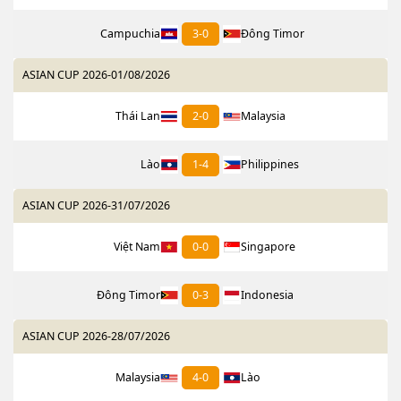
Campuchia
3
-
0
Đông Timor
ASIAN CUP 2026
-
01/08/2026
Thái Lan
2
-
0
Malaysia
Lào
1
-
4
Philippines
ASIAN CUP 2026
-
31/07/2026
Việt Nam
0
-
0
Singapore
Đông Timor
0
-
3
Indonesia
ASIAN CUP 2026
-
28/07/2026
Malaysia
4
-
0
Lào