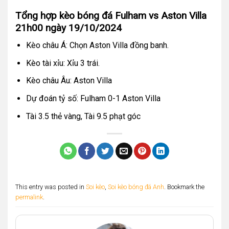
Tổng hợp kèo bóng đá Fulham vs Aston Villa
21h00 ngày 19/10/2024
Kèo châu Á: Chọn Aston Villa đồng banh.
Kèo tài xỉu: Xỉu 3 trái.
Kèo châu Âu: Aston Villa
Dự đoán tỷ số: Fulham 0-1 Aston Villa
Tài 3.5 thẻ vàng, Tài 9.5 phạt góc
This entry was posted in
Soi kèo
,
Soi kèo bóng đá Anh
. Bookmark the
permalink
.