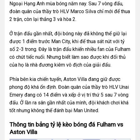
Ngoại Hạng Anh mùa bóng năm nay. Sau 7 vòng đấu,
đoàn quân của thầy trò HLV Marco Silva chỉ mới để thua
2 trận, còn lại thắng 3 và hòa 2.
Ở trận đấu gần nhất, đội bóng này đã không thể giữ lại
được 1 điểm trước Man City, khi để thua sát nút với tỷ
số 2-3 trong. Đây là trận đấu khiến nhiều fan của Fulham
có chút tiếc nuối. Nhưng biết làm sao được khi đối thủ
của họ là nhà đương kiêm vô địch của giải đấu.
Phía bên kia chiến tuyến, Aston Villa đang giữ được
phong độ khá ổn định. Đoàn quân của thầy trò HLV Unai
Emery đang có 14 điểm và xếp ở vị trí thứ 5 sau 7 vòng
đấu. Ở lần ra sân gần nhất của mình, đội khách chơi khá
tốt nhưng không thể đánh bại Man United.
Thông tin bảng tỷ lệ kèo bóng đá Fulham vs
Aston Villa