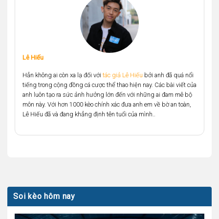
Lê Hiếu
Hẳn không ai còn xa lạ đối với
tác giả Lê Hiếu
bởi anh đã quá nổi
tiếng trong cộng đồng cá cược thể thao hiện nay. Các bài viết của
anh luôn tạo ra sức ảnh hưởng lớn đến với những ai đam mê bộ
môn này. Với hơn 1000 kèo chính xác đưa anh em về bờ an toàn,
Lê Hiếu đã và đang khẳng định tên tuổi của mình..
Soi kèo hôm nay