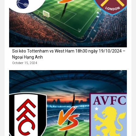
Soi kèo Tottenham vs West Ham 18h30 ngày 19/10/2024 –
Ngoại Hạng Anh
October 15, 2024