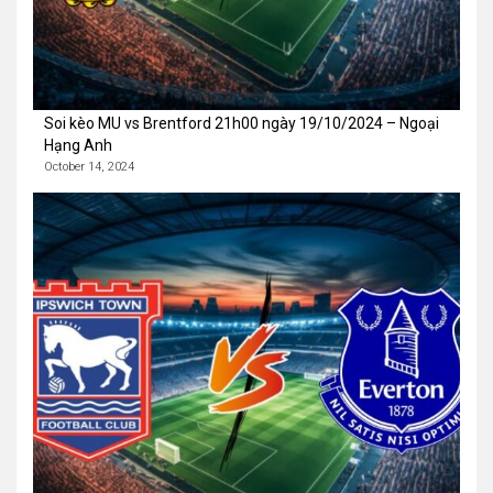
Soi kèo MU vs Brentford 21h00 ngày 19/10/2024 – Ngoại
Hạng Anh
October 14, 2024