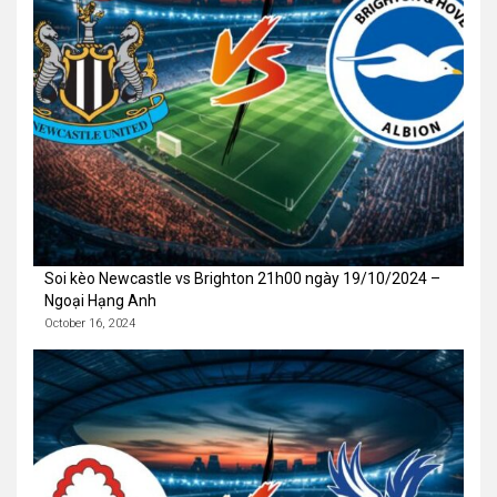
Soi kèo Newcastle vs Brighton 21h00 ngày 19/10/2024 –
Ngoại Hạng Anh
October 16, 2024