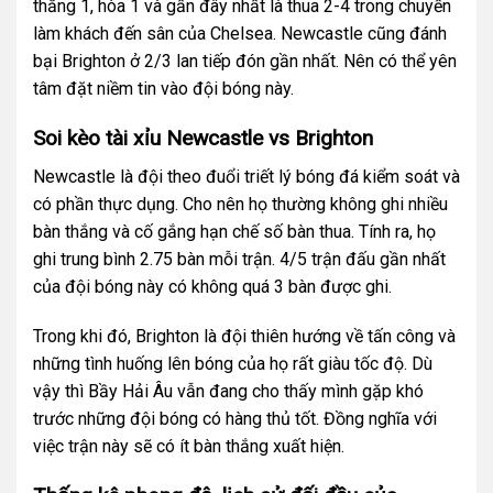
thắng 1, hòa 1 và gần đây nhất là thua 2-4 trong chuyến
làm khách đến sân của Chelsea. Newcastle cũng đánh
bại Brighton ở 2/3 lan tiếp đón gần nhất. Nên có thể yên
tâm đặt niềm tin vào đội bóng này.
Soi kèo tài xỉu Newcastle vs Brighton
Newcastle là đội theo đuổi triết lý bóng đá kiểm soát và
có phần thực dụng. Cho nên họ thường không ghi nhiều
bàn thắng và cố gắng hạn chế số bàn thua. Tính ra, họ
ghi trung bình 2.75 bàn mỗi trận. 4/5 trận đấu gần nhất
của đội bóng này có không quá 3 bàn được ghi.
Trong khi đó, Brighton là đội thiên hướng về tấn công và
những tình huống lên bóng của họ rất giàu tốc độ. Dù
vậy thì Bầy Hải Âu vẫn đang cho thấy mình gặp khó
trước những đội bóng có hàng thủ tốt. Đồng nghĩa với
việc trận này sẽ có ít bàn thắng xuất hiện.