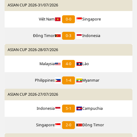
ASIAN CUP 2026
-
31/07/2026
Việt Nam
0
-
0
Singapore
Đông Timor
0
-
3
Indonesia
ASIAN CUP 2026
-
28/07/2026
Malaysia
4
-
0
Lào
Philippines
1
-
4
Myanmar
ASIAN CUP 2026
-
27/07/2026
Indonesia
5
-
1
Campuchia
Singapore
2
-
0
Đông Timor