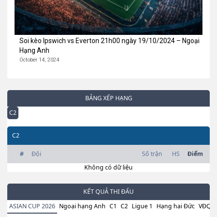
Soi kèo Ipswich vs Everton 21h00 ngày 19/10/2024 – Ngoại
Hạng Anh
October 14, 2024
BẢNG XẾP HẠNG
C2
C2
#
Đội
Số trận
HS
Điểm
Không có dữ liệu
KẾT QUẢ THI ĐẤU
ASIAN CUP 2026
Ngoại hạng Anh
C1
C2
Ligue 1
Hạng hai Đức
VĐQG 