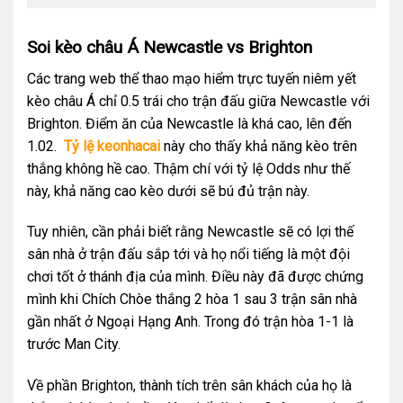
Soi kèo châu Á Newcastle vs Brighton
Các trang web thể thao mạo hiểm trực tuyến niêm yết
kèo châu Á chỉ 0.5 trái cho trận đấu giữa Newcastle với
Brighton. Điểm ăn của Newcastle là khá cao, lên đến
1.02.
Tỷ lệ keonhacai
này cho thấy khả năng kèo trên
thắng không hề cao. Thậm chí với tỷ lệ Odds như thế
này, khả năng cao kèo dưới sẽ bú đủ trận này.
Tuy nhiên, cần phải biết rằng Newcastle sẽ có lợi thế
sân nhà ở trận đấu sắp tới và họ nổi tiếng là một đội
chơi tốt ở thánh địa của mình. Điều này đã được chứng
mình khi Chích Chòe thắng 2 hòa 1 sau 3 trận sân nhà
gần nhất ở Ngoại Hạng Anh. Trong đó trận hòa 1-1 là
trước Man City.
Về phần Brighton, thành tích trên sân khách của họ là