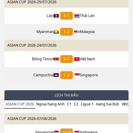
ASIAN CUP 2026
-
25/07/2026
Lào
0
-
5
Thái Lan
Myanmar
1
-
2
Malaysia
ASIAN CUP 2026
-
24/07/2026
Đông Timor
0
-
7
Việt Nam
Campuchia
1
-
2
Singapore
LỊCH THI ĐẤU
ASIAN CUP 2026
Ngoại hạng Anh
C1
C2
Ligue 1
Hạng hai Đức
VĐQG 
ASIAN CUP 2026
-
07/08/2026
Singapore
20:00
Indonesia