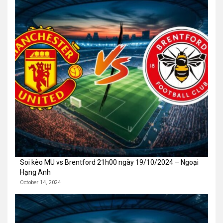
Soi kèo MU vs Brentford 21h00 ngày 19/10/2024 – Ngoại
Hạng Anh
October 14, 2024