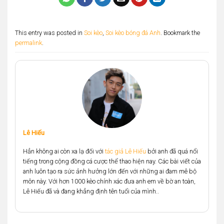
This entry was posted in
Soi kèo
,
Soi kèo bóng đá Anh
. Bookmark the
permalink
.
Lê Hiếu
Hẳn không ai còn xa lạ đối với
tác giả Lê Hiếu
bởi anh đã quá nổi
tiếng trong cộng đồng cá cược thể thao hiện nay. Các bài viết của
anh luôn tạo ra sức ảnh hưởng lớn đến với những ai đam mê bộ
môn này. Với hơn 1000 kèo chính xác đưa anh em về bờ an toàn,
Lê Hiếu đã và đang khẳng định tên tuổi của mình..