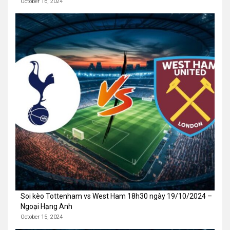
October 16, 2024
Soi kèo Tottenham vs West Ham 18h30 ngày 19/10/2024 –
Ngoại Hạng Anh
October 15, 2024