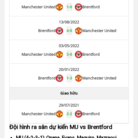
Manchester United
1
-
0
Brentford
13/08/2022
Brentford
4
-
0
Manchester United
03/05/2022
Manchester United
3
-
0
Brentford
20/01/2022
Brentford
1
-
3
Manchester United
Giao hữu
29/07/2021
Manchester United
2
-
2
Brentford
Đội hình ra sân dự kiến MU vs Brentford
MU (4-2-3-1): Onana, Evans, Maguire, Mazraoui,