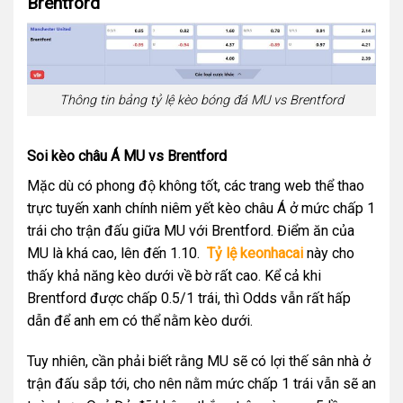
Brentford
Thông tin bảng tỷ lệ kèo bóng đá MU vs Brentford
Soi kèo châu Á MU vs Brentford
Mặc dù có phong độ không tốt, các trang web thể thao
trực tuyến xanh chính niêm yết kèo châu Á ở mức chấp 1
trái cho trận đấu giữa MU với Brentford. Điểm ăn của
MU là khá cao, lên đến 1.10.
Tỷ lệ keonhacai
này cho
thấy khả năng kèo dưới về bờ rất cao. Kể cả khi
Brentford được chấp 0.5/1 trái, thì Odds vẫn rất hấp
dẫn để anh em có thể nằm kèo dưới.
Tuy nhiên, cần phải biết rằng MU sẽ có lợi thế sân nhà ở
trận đấu sắp tới, cho nên nằm mức chấp 1 trái vẫn sẽ an