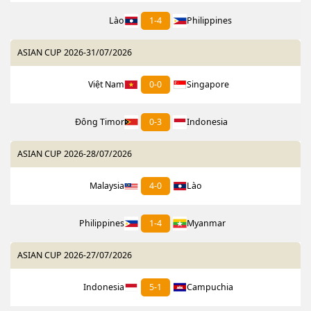
Lào
1
-
4
Philippines
ASIAN CUP 2026
-
31/07/2026
Việt Nam
0
-
0
Singapore
Đông Timor
0
-
3
Indonesia
ASIAN CUP 2026
-
28/07/2026
Malaysia
4
-
0
Lào
Philippines
1
-
4
Myanmar
ASIAN CUP 2026
-
27/07/2026
Indonesia
5
-
1
Campuchia