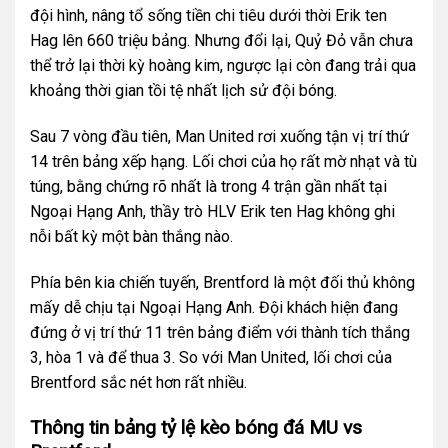
đội hình, nâng tổ sống tiền chi tiêu dưới thời Erik ten
Hag lên 660 triệu bảng. Nhưng đổi lại, Quỷ Đỏ vẫn chưa
thể trở lại thời kỳ hoàng kim, ngược lại còn đang trải qua
khoảng thời gian tồi tệ nhất lịch sử đội bóng.
Sau 7 vòng đầu tiên, Man United rơi xuống tận vị trí thứ
14 trên bảng xếp hạng. Lối chơi của họ rất mờ nhạt và tù
túng, bằng chứng rõ nhất là trong 4 trận gần nhất tại
Ngoại Hạng Anh, thầy trò HLV Erik ten Hag không ghi
nỗi bất kỳ một bàn thắng nào.
Phía bên kia chiến tuyến, Brentford là một đối thủ không
mấy dễ chịu tại Ngoại Hạng Anh. Đội khách hiện đang
đứng ở vị trí thứ 11 trên bảng điểm với thành tích thắng
3, hòa 1 và để thua 3. So với Man United, lối chơi của
Brentford sắc nét hơn rất nhiều.
Thông tin bảng tỷ lệ kèo bóng đá MU vs