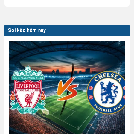
Soi kèo hôm nay