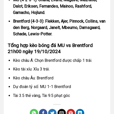
Dalot, Eriksen, Fernandes, Mainoo, Rashford,
Garnacho, Hojlund.
Brentford (4-3-3): Flekken, Ajer, Pinnock, Collins, van
den Berg, Norgaard, Janelt, Mbeumo, Damsgaard,
Schade, Lewis-Potter.
Tổng hợp kèo bóng đá MU vs Brentford
21h00 ngày 19/10/2024
Kèo châu Á: Chọn Brentford được chấp 1 trái.
Kèo tài xỉu: Xỉu 3 trái.
Kèo châu Âu: Brentford
Dự đoán tỷ số: MU 1-1 Brentford
Tài 3.5 thẻ vàng, Tài 9.5 phạt góc