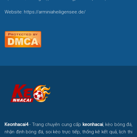
Website:
https://arminiaheiligensee.de/
Keonhacai4
- Trang chuyên cung cấp
keonhacai
, kèo bóng đá,
nhận định bóng đá, soi kèo trực tiếp, thống kê kết quả, lịch thi