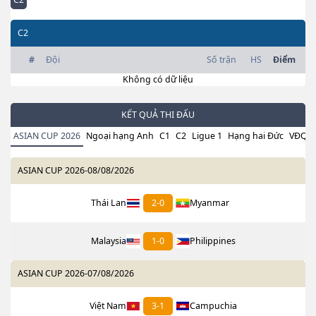
C2
#
Đội
Số trận
HS
Điểm
Không có dữ liệu
KẾT QUẢ THI ĐẤU
ASIAN CUP 2026
Ngoại hạng Anh
C1
C2
Ligue 1
Hạng hai Đức
VĐQG 
ASIAN CUP 2026
-
08/08/2026
Thái Lan
2
-
0
Myanmar
Malaysia
1
-
0
Philippines
ASIAN CUP 2026
-
07/08/2026
Việt Nam
3
-
1
Campuchia