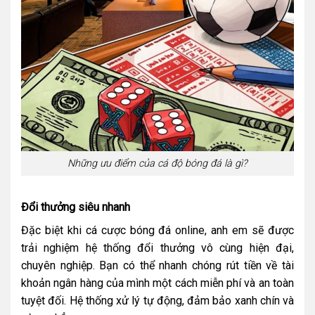
Những ưu điểm của cá độ bóng đá là gì?
Đổi thưởng siêu nhanh
Đặc biệt khi cá cược bóng đá online, anh em sẽ được
trải nghiệm hệ thống đổi thưởng vô cùng hiện đại,
chuyên nghiệp. Bạn có thể nhanh chóng rút tiền về tài
khoản ngân hàng của mình một cách miễn phí và an toàn
tuyệt đối. Hệ thống xử lý tự động, đảm bảo xanh chín và