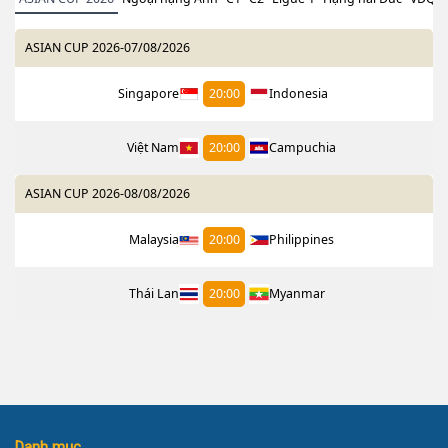
ASIAN CUP 2026
-
07/08/2026
Singapore
20:00
Indonesia
Việt Nam
20:00
Campuchia
ASIAN CUP 2026
-
08/08/2026
Malaysia
20:00
Philippines
Thái Lan
20:00
Myanmar
Danh mục