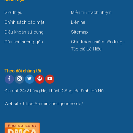
Giới thiệu
Miễn trừ trách nhiệm
Chính sách bảo mật
Liên hệ
Điều khoản sử dụng
Sitemap
Câu hỏi thường gặp
Chịu trách nhiệm nội dung -
Tác giả Lê Hiếu
Theo dõi chúng tôi
Địa chỉ: 34/2 Láng Hạ, Thành Công, Ba Đình, Hà Nội
Website:
https://arminiaheiligensee.de/