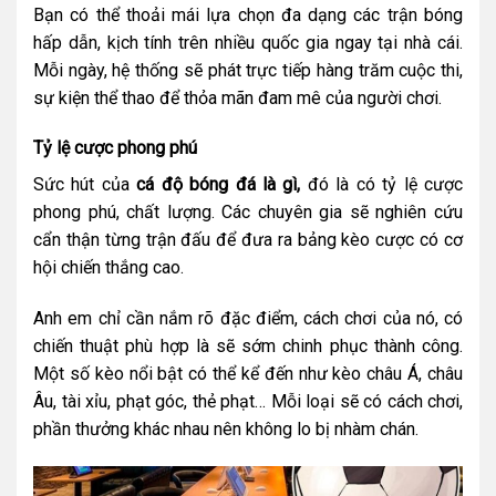
Bạn có thể thoải mái lựa chọn đa dạng các trận bóng
hấp dẫn, kịch tính trên nhiều quốc gia ngay tại nhà cái.
Mỗi ngày, hệ thống sẽ phát trực tiếp hàng trăm cuộc thi,
sự kiện thể thao để thỏa mãn đam mê của người chơi.
Tỷ lệ cược phong phú
Sức hút của
cá độ bóng đá là gì,
đó là có tỷ lệ cược
phong phú, chất lượng. Các chuyên gia sẽ nghiên cứu
cẩn thận từng trận đấu để đưa ra bảng kèo cược có cơ
hội chiến thắng cao.
Anh em chỉ cần nắm rõ đặc điểm, cách chơi của nó, có
chiến thuật phù hợp là sẽ sớm chinh phục thành công.
Một số kèo nổi bật có thể kể đến như kèo châu Á, châu
Âu, tài xỉu, phạt góc, thẻ phạt… Mỗi loại sẽ có cách chơi,
phần thưởng khác nhau nên không lo bị nhàm chán.