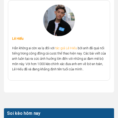
Lê Hiếu
Hẳn không ai còn xa lạ đối với
tác giả Lê Hiếu
bởi anh đã quá nổi
tiếng trong cộng đồng cá cược thể thao hiện nay. Các bài viết của
anh luôn tạo ra sức ảnh hưởng lớn đến với những ai đam mê bộ
môn này. Với hơn 1000 kèo chính xác đưa anh em về bờ an toàn,
Lê Hiếu đã và đang khẳng định tên tuổi của mình..
Soi kèo hôm nay