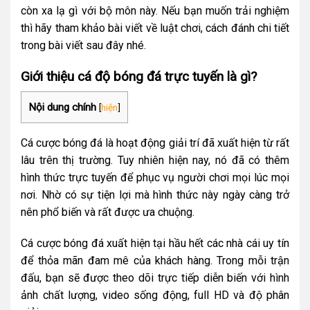
còn xa lạ gì với bộ môn này. Nếu bạn muốn trải nghiệm
thì hãy tham khảo bài viết về luật chơi, cách đánh chi tiết
trong bài viết sau đây nhé.
Giới thiệu cá độ bóng đá trực tuyến là gì?
Nội dung chính
[
hiện
]
Cá cược bóng đá là hoạt động giải trí đã xuất hiện từ rất
lâu trên thị trường. Tuy nhiên hiện nay, nó đã có thêm
hình thức trực tuyến để phục vụ người chơi mọi lúc mọi
nơi. Nhờ có sự tiện lợi mà hình thức này ngày càng trở
nên phổ biến và rất được ưa chuộng.
Cá cược bóng đá xuất hiện tại hầu hết các nhà cái uy tín
để thỏa mãn đam mê của khách hàng. Trong mỗi trận
đấu, bạn sẽ được theo dõi trực tiếp diễn biến với hình
ảnh chất lượng, video sống động, full HD và độ phân