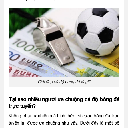
Giải đáp cá độ bóng đá là gì?
Tại sao nhiều người ưa chuộng cá độ bóng đá
trực tuyến?
Không phải tự nhiên mà hình thức cá cược bóng đá trực
tuyến lại được ưa chuộng như vậy. Dưới đây là một số