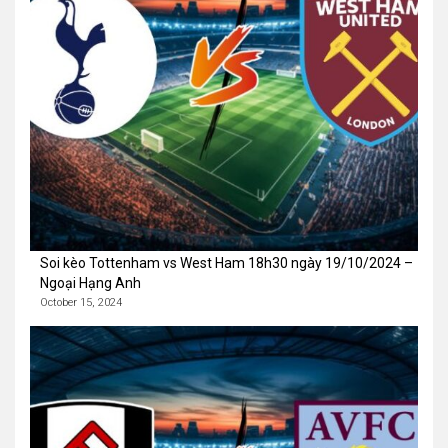
Soi kèo Tottenham vs West Ham 18h30 ngày 19/10/2024 –
Ngoại Hạng Anh
October 15, 2024