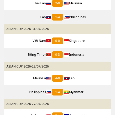
Thái Lan
2
-
0
Malaysia
Lào
1
-
4
Philippines
ASIAN CUP 2026
-
31/07/2026
Việt Nam
0
-
0
Singapore
Đông Timor
0
-
3
Indonesia
ASIAN CUP 2026
-
28/07/2026
Malaysia
4
-
0
Lào
Philippines
1
-
4
Myanmar
ASIAN CUP 2026
-
27/07/2026