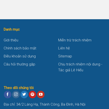
Danh mục
Giới thiệu
Miễn trừ trách nhiệm
Chính sách bảo mật
Liên hệ
Điều khoản sử dụng
Sitemap
Câu hỏi thường gặp
Chịu trách nhiệm nội dung -
Tác giả Lê Hiếu
Theo dõi chúng tôi
Địa chỉ: 34/2 Láng Hạ, Thành Công, Ba Đình, Hà Nội