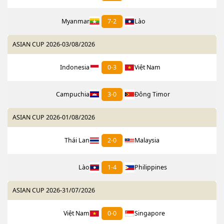
Myanmar
7
-
2
Lào
ASIAN CUP 2026
-
03/08/2026
Indonesia
0
-
3
Việt Nam
Campuchia
3
-
0
Đông Timor
ASIAN CUP 2026
-
01/08/2026
Thái Lan
2
-
0
Malaysia
Lào
1
-
4
Philippines
ASIAN CUP 2026
-
31/07/2026
Việt Nam
0
-
0
Singapore