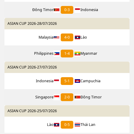
Đông Timor
0
-
3
Indonesia
ASIAN CUP 2026
-
28/07/2026
Malaysia
4
-
0
Lào
Philippines
1
-
4
Myanmar
ASIAN CUP 2026
-
27/07/2026
Indonesia
5
-
1
Campuchia
Singapore
2
-
0
Đông Timor
ASIAN CUP 2026
-
25/07/2026
Lào
0
-
5
Thái Lan