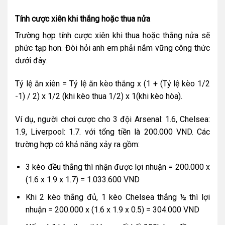
Tính cược xiên khi thắng hoặc thua nửa
Trường hợp tính cược xiên khi thua hoặc thắng nửa sẽ
phức tạp hơn. Đòi hỏi anh em phải nắm vững công thức
dưới đây:
Tỷ lệ ăn xiên = Tỷ lệ ăn kèo thắng x (1 + (Tỷ lệ kèo 1/2
-1) / 2) x 1/2 (khi kèo thua 1/2) x 1(khi kèo hòa).
Ví dụ, người chơi cược cho 3 đội Arsenal: 1.6, Chelsea:
1.9, Liverpool: 1.7. với tổng tiền là 200.000 VND. Các
trường hợp có khả năng xảy ra gồm:
3 kèo đều thắng thì nhận được lợi nhuận = 200.000 x
(1.6 x 1.9 x 1.7) = 1.033.600 VND
Khi 2 kèo thắng đủ, 1 kèo Chelsea thắng ½ thì lợi
nhuận = 200.000 x (1.6 x 1.9 x 0.5) = 304.000 VND