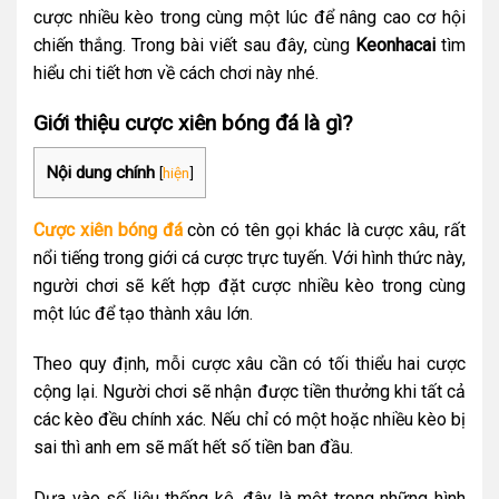
cược nhiều kèo trong cùng một lúc để nâng cao cơ hội
chiến thắng. Trong bài viết sau đây, cùng
Keonhacai
tìm
hiểu chi tiết hơn về cách chơi này nhé.
Giới thiệu cược xiên bóng đá là gì?
Nội dung chính
[
hiện
]
Cược xiên bóng đá
còn có tên gọi khác là cược xâu, rất
nổi tiếng trong giới cá cược trực tuyến. Với hình thức này,
người chơi sẽ kết hợp đặt cược nhiều kèo trong cùng
một lúc để tạo thành xâu lớn.
Theo quy định, mỗi cược xâu cần có tối thiểu hai cược
cộng lại. Người chơi sẽ nhận được tiền thưởng khi tất cả
các kèo đều chính xác. Nếu chỉ có một hoặc nhiều kèo bị
sai thì anh em sẽ mất hết số tiền ban đầu.
Dựa vào số liệu thống kê, đây là một trong những hình