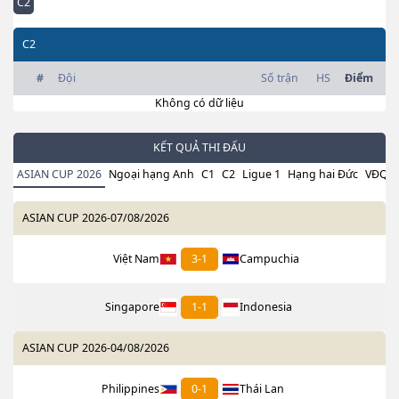
C2
C2
#
Đội
Số trận
HS
Điểm
Không có dữ liệu
KẾT QUẢ THI ĐẤU
ASIAN CUP 2026
Ngoại hạng Anh
C1
C2
Ligue 1
Hạng hai Đức
VĐQG 
ASIAN CUP 2026
-
07/08/2026
Việt Nam
3
-
1
Campuchia
Singapore
1
-
1
Indonesia
ASIAN CUP 2026
-
04/08/2026
Philippines
0
-
1
Thái Lan