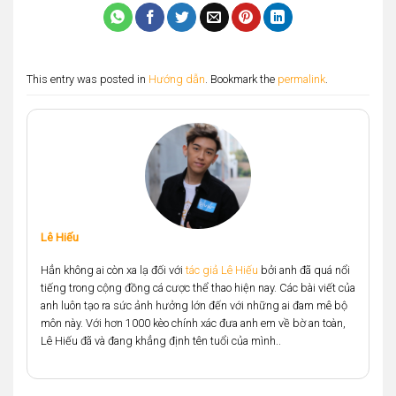
This entry was posted in
Hướng dẫn
. Bookmark the
permalink
.
Lê Hiếu
Hẳn không ai còn xa lạ đối với
tác giả Lê Hiếu
bởi anh đã quá nổi
tiếng trong cộng đồng cá cược thể thao hiện nay. Các bài viết của
anh luôn tạo ra sức ảnh hưởng lớn đến với những ai đam mê bộ
môn này. Với hơn 1000 kèo chính xác đưa anh em về bờ an toàn,
Lê Hiếu đã và đang khẳng định tên tuổi của mình..