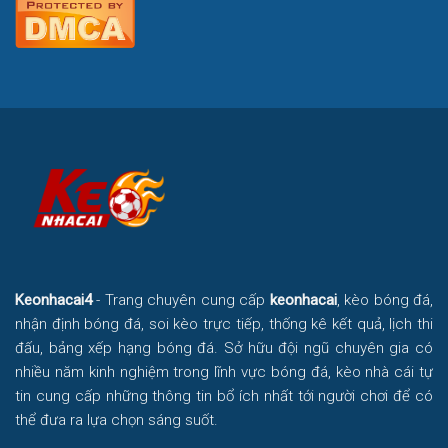
Keonhacai4
- Trang chuyên cung cấp
keonhacai
, kèo bóng đá,
nhận định bóng đá, soi kèo trực tiếp, thống kê kết quả, lịch thi
đấu, bảng xếp hạng bóng đá. Sở hữu đội ngũ chuyên gia có
nhiều năm kinh nghiệm trong lĩnh vực bóng đá, kèo nhà cái tự
tin cung cấp những thông tin bổ ích nhất tới người chơi để có
thể đưa ra lựa chọn sáng suốt.