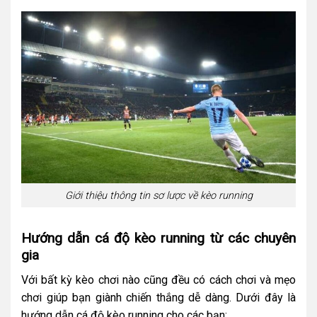
Giới thiệu thông tin sơ lược về kèo running
Hướng dẫn cá độ kèo running từ các chuyên
gia
Với bất kỳ kèo chơi nào cũng đều có cách chơi và mẹo
chơi giúp bạn giành chiến thắng dễ dàng. Dưới đây là
hướng dẫn cá độ kèo running cho các bạn: