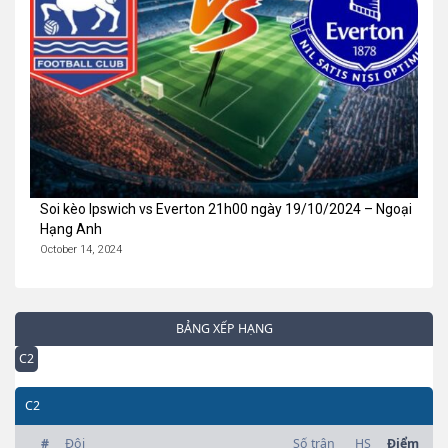
Soi kèo Ipswich vs Everton 21h00 ngày 19/10/2024 – Ngoại
Hạng Anh
October 14, 2024
BẢNG XẾP HẠNG
C2
C2
#
Đội
Số trận
HS
Điểm