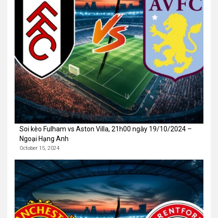
Soi kèo Fulham vs Aston Villa, 21h00 ngày 19/10/2024 –
Ngoại Hạng Anh
October 15, 2024