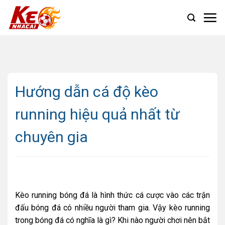
Skip
to
content
Hướng dẫn cá độ kèo
running hiệu quả nhất từ
chuyên gia
Kèo running bóng đá là hình thức cá cược vào các trận
đấu bóng đá có nhiều người tham gia. Vậy kèo running
trong bóng đá có nghĩa là gì? Khi nào người chơi nên bắt