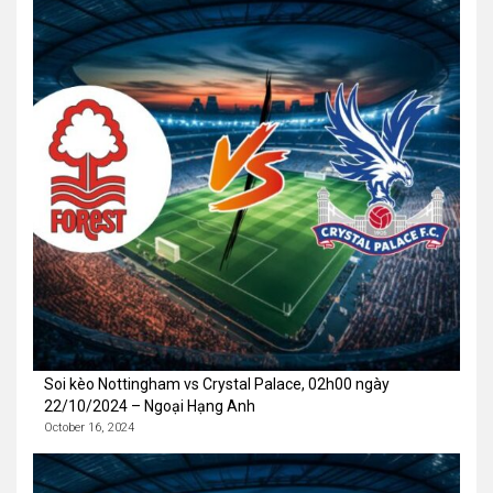
Soi kèo Nottingham vs Crystal Palace, 02h00 ngày
22/10/2024 – Ngoại Hạng Anh
October 16, 2024