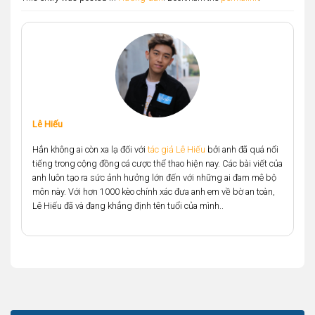
Lê Hiếu
Hẳn không ai còn xa lạ đối với
tác giả Lê Hiếu
bởi anh đã quá nổi
tiếng trong cộng đồng cá cược thể thao hiện nay. Các bài viết của
anh luôn tạo ra sức ảnh hưởng lớn đến với những ai đam mê bộ
môn này. Với hơn 1000 kèo chính xác đưa anh em về bờ an toàn,
Lê Hiếu đã và đang khẳng định tên tuổi của mình..