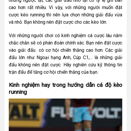
nhưng ngược lại, các giải đấu nhỏ lại có tỷ lệ ghi bàn
cao hơn rất nhiều. Vì vậy, với những người muốn đặt
cược kèo running thì nên lựa chọn những giải đấu vừa
và nhỏ. Bạn không nên đặt cược cho các kèo lớn.
Với những người chơi có kinh nghiệm cá cược lâu năm
chắc chắn sẽ có phán đoán chính xác. Bạn nên đặt cược
vào giải đấu có cơ hội chiến thắng cao hơn. Các giải
đấu lớn như Ngoại hạng Anh, Cúp C1,… là những giải
đấu không nên đặt cược. Hãy nghiên cứu kỹ thông tin
trận đấu để tăng cơ hội chiến thắng của bạn.
Kinh nghiệm hay trong hướng dẫn cá độ kèo
running