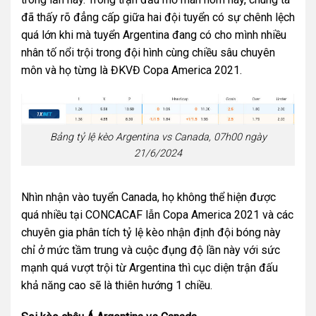
đã thấy rõ đẳng cấp giữa hai đội tuyển có sự chênh lệch
quá lớn khi mà tuyển Argentina đang có cho mình nhiều
nhân tố nổi trội trong đội hình cùng chiều sâu chuyên
môn và họ từng là ĐKVĐ Copa America 2021.
Bảng tỷ lệ kèo Argentina vs Canada, 07h00 ngày
21/6/2024
Nhìn nhận vào tuyển Canada, họ không thể hiện được
quá nhiều tại CONCACAF lẫn Copa America 2021 và các
chuyên gia phân tích tỷ lệ kèo nhận định đội bóng này
chỉ ở mức tầm trung và cuộc đụng độ lần này với sức
mạnh quá vượt trội từ Argentina thì cục diện trận đấu
khả năng cao sẽ là thiên hướng 1 chiều.