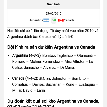
Giao hữu
25/05/2010
Argentina
5
-
0
Canada
Hai đội chỉ có 1 lần đụng độ duy nhất vào năm 2010 và
Argentina đánh bại Canada với tỷ số 5-0.
Đội hình ra sân dự kiến Argentina vs Canada
Argentina (4-3-3):
Benitez, Tagliafico – Otamendi –
Romero – Molina, Fernandez – Mac Allister – Lo
Celso, Garnacho – Alvarez – Di Maria.
Canada (4-4-2):
St.Clair, Johnston – Bombito –
Cornelius – Davies, Buchanan – Kone – Eustaquio –
Millar, David – Larin.
Dự đoán kết quả soi kèo Argentina vs Canada,
07h00 ngày 21/6/2024