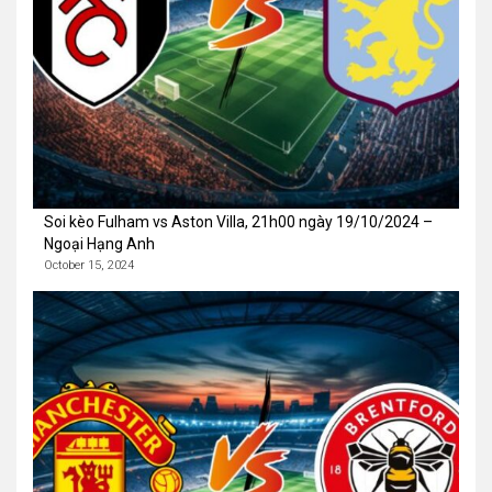
Soi kèo Fulham vs Aston Villa, 21h00 ngày 19/10/2024 –
Ngoại Hạng Anh
October 15, 2024