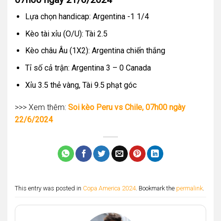
Lựa chọn handicap: Argentina -1 1/4
Kèo tài xỉu (O/U): Tài 2.5
Kèo châu Âu (1X2): Argentina chiến thắng
Tỉ số cả trận: Argentina 3 – 0 Canada
Xỉu 3.5 thẻ vàng, Tài 9.5 phạt góc
>>> Xem thêm:
Soi kèo Peru vs Chile, 07h00 ngày
22/6/2024
This entry was posted in
Copa America 2024
. Bookmark the
permalink
.