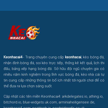
Keonhacai4
- Trang chuyên cung cấp
keonhacai
, kèo bóng đá,
nhận định bóng đá, soi kèo trực tiếp, thống kê kết quả, lịch thi
đấu, bảng xếp hạng bóng đá. Sở hữu đội ngũ chuyên gia có
nhiều năm kinh nghiệm trong lĩnh vực bóng đá, kèo nhà cái tự
tin cung cấp những thông tin bổ ích nhất tới người chơi để có
thể đưa ra lựa chọn sáng suốt.
Cập nhật các tên miền Keonhacai4:
arkdelegates.io
,
athing.io
,
bitchord.io
,
blue-widgets.uk.com
,
arminiaheiligensee.de
,