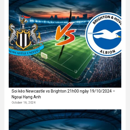
Soi kèo Newcastle vs Brighton 21h00 ngày 19/10/2024 –
Ngoại Hạng Anh
October 16, 2024