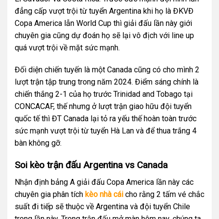
đẳng cấp vượt trội từ tuyển Argentina khi họ là ĐKVĐ
Copa America lẫn World Cup thì giải đấu lần này giới
chuyên gia cũng dự đoán họ sẽ lại vô địch với line up
quá vượt trội về mặt sức mạnh.
Đối diện chiến tuyến là một Canada cũng có cho mình 2
lượt trận tập trung trong năm 2024. Điểm sáng chính là
chiến thắng 2-1 của họ trước Trinidad and Tobago tại
CONCACAF, thế nhưng ở lượt trận giao hữu đội tuyển
quốc tế thì ĐT Canada lại tỏ ra yếu thế hoàn toàn trước
sức mạnh vượt trội từ tuyển Hà Lan và để thua trắng 4
bàn không gỡ.
Soi kèo trận đấu Argentina vs Canada
Nhận định bảng A giải đấu Copa America lần này các
chuyên gia phân tích
kèo nhà cái
cho rằng 2 tấm vé chắc
suất đi tiếp sẽ thuộc về Argentina và đội tuyển Chile
trong lần này. Trong trận đấu mở màn hôm nay, chúng ta