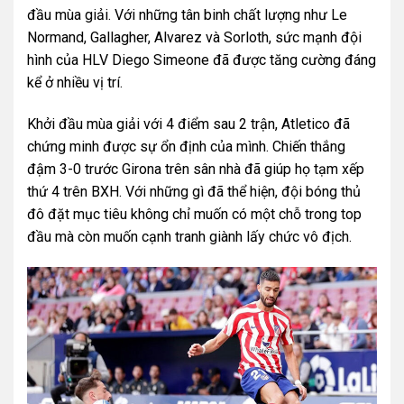
đầu mùa giải. Với những tân binh chất lượng như Le
Normand, Gallagher, Alvarez và Sorloth, sức mạnh đội
hình của HLV Diego Simeone đã được tăng cường đáng
kể ở nhiều vị trí.
Khởi đầu mùa giải với 4 điểm sau 2 trận, Atletico đã
chứng minh được sự ổn định của mình. Chiến thắng
đậm 3-0 trước Girona trên sân nhà đã giúp họ tạm xếp
thứ 4 trên BXH. Với những gì đã thể hiện, đội bóng thủ
đô đặt mục tiêu không chỉ muốn có một chỗ trong top
đầu mà còn muốn cạnh tranh giành lấy chức vô địch.