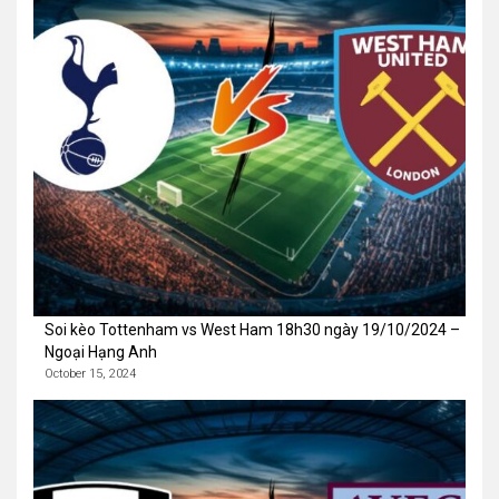
Soi kèo Tottenham vs West Ham 18h30 ngày 19/10/2024 –
Ngoại Hạng Anh
October 15, 2024