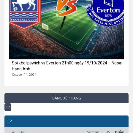
Soi kèo Ipswich vs Everton 21h00 ngày 19/10/2024 – Ngoại
Hạng Anh
October 14, 2024
BẢNG XẾP HẠNG
C2
C2
#
Đội
Số trận
HS
Điểm