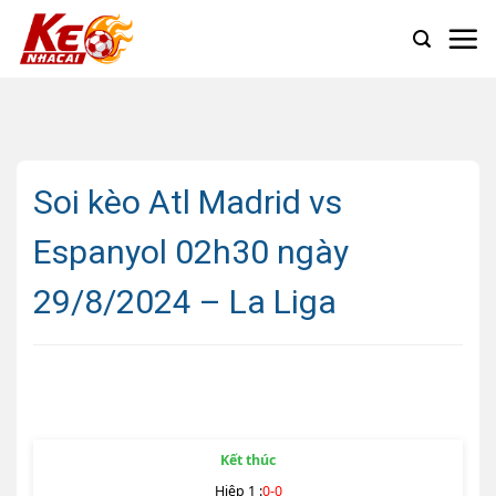
Skip
to
content
Soi kèo Atl Madrid vs
Espanyol 02h30 ngày
29/8/2024 – La Liga
Kết thúc
Hiệp 1 :
0
-
0