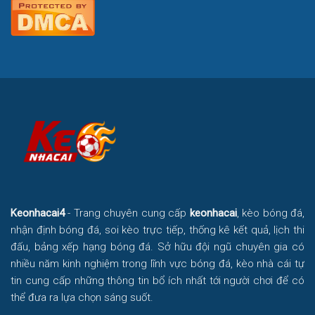
Keonhacai4
- Trang chuyên cung cấp
keonhacai
, kèo bóng đá,
nhận định bóng đá, soi kèo trực tiếp, thống kê kết quả, lịch thi
đấu, bảng xếp hạng bóng đá. Sở hữu đội ngũ chuyên gia có
nhiều năm kinh nghiệm trong lĩnh vực bóng đá, kèo nhà cái tự
tin cung cấp những thông tin bổ ích nhất tới người chơi để có
thể đưa ra lựa chọn sáng suốt.