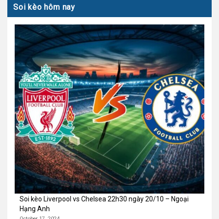
Soi kèo hôm nay
Soi kèo Liverpool vs Chelsea 22h30 ngày 20/10 – Ngoại
Hạng Anh
October 17, 2024