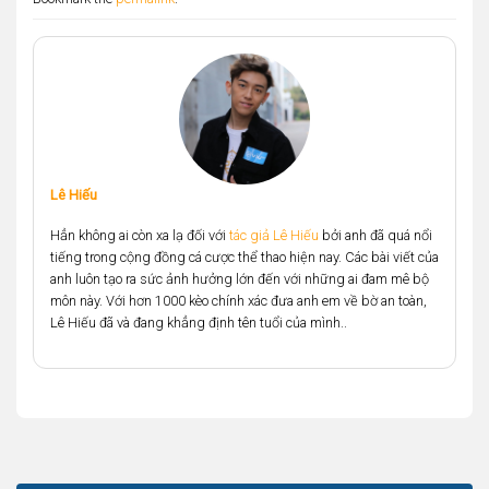
Lê Hiếu
Hẳn không ai còn xa lạ đối với
tác giả Lê Hiếu
bởi anh đã quá nổi
tiếng trong cộng đồng cá cược thể thao hiện nay. Các bài viết của
anh luôn tạo ra sức ảnh hưởng lớn đến với những ai đam mê bộ
môn này. Với hơn 1000 kèo chính xác đưa anh em về bờ an toàn,
Lê Hiếu đã và đang khẳng định tên tuổi của mình..