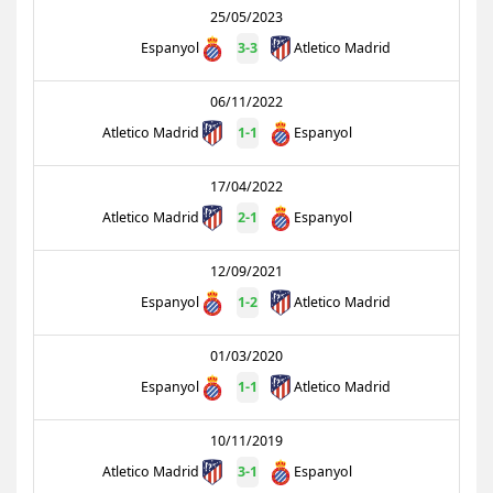
25/05/2023
Espanyol
3
-
3
Atletico Madrid
06/11/2022
Atletico Madrid
1
-
1
Espanyol
17/04/2022
Atletico Madrid
2
-
1
Espanyol
12/09/2021
Espanyol
1
-
2
Atletico Madrid
01/03/2020
Espanyol
1
-
1
Atletico Madrid
10/11/2019
Atletico Madrid
3
-
1
Espanyol