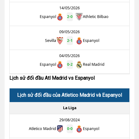
14/05/2026
Espanyol
2
-
0
Athletic Bilbao
09/05/2026
Sevilla
2
-
1
Espanyol
04/05/2026
Espanyol
0
-
2
Real Madrid
Lịch sử đối đầu Atl Madrid vs Espanyol
Lịch sử đối đầu của Atletico Madrid và Espanyol
La Liga
29/08/2024
Atletico Madrid
0
-
0
Espanyol