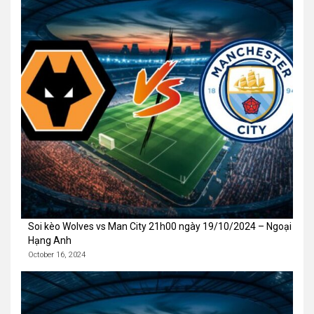
Soi kèo Wolves vs Man City 21h00 ngày 19/10/2024 – Ngoại
Hạng Anh
October 16, 2024