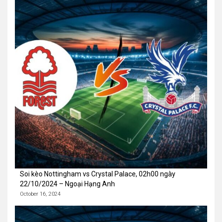
Soi kèo Nottingham vs Crystal Palace, 02h00 ngày
22/10/2024 – Ngoại Hạng Anh
October 16, 2024