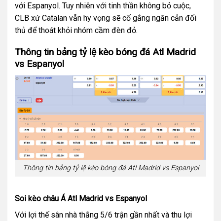
với Espanyol. Tuy nhiên với tinh thần không bỏ cuộc,
CLB xứ Catalan vẫn hy vọng sẽ cố gắng ngăn cản đối
thủ để thoát khỏi nhóm cầm đèn đỏ.
Thông tin bảng tỷ lệ kèo bóng đá Atl Madrid
vs Espanyol
Thông tin bảng tỷ lệ kèo bóng đá Atl Madrid vs Espanyol
Soi kèo châu Á Atl Madrid vs Espanyol
Với lợi thế sân nhà thắng 5/6 trận gần nhất và thu lợi