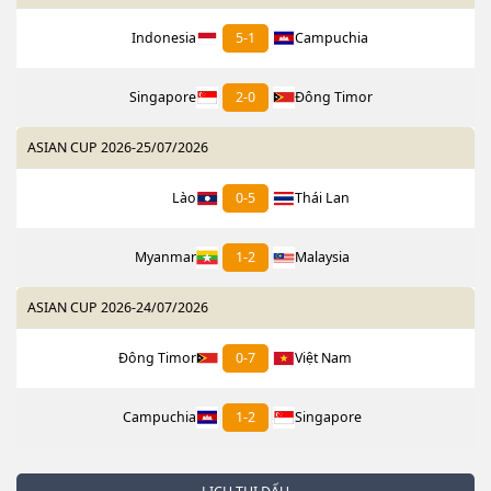
Indonesia
5
-
1
Campuchia
Singapore
2
-
0
Đông Timor
ASIAN CUP 2026
-
25/07/2026
Lào
0
-
5
Thái Lan
Myanmar
1
-
2
Malaysia
ASIAN CUP 2026
-
24/07/2026
Đông Timor
0
-
7
Việt Nam
Campuchia
1
-
2
Singapore