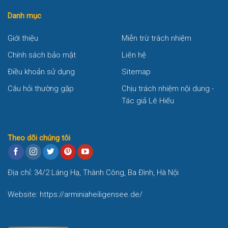
Danh mục
Giới thiệu
Miễn trừ trách nhiệm
Chính sách bảo mật
Liên hệ
Điều khoản sử dụng
Sitemap
Câu hỏi thường gặp
Chịu trách nhiệm nội dung -
Tác giả Lê Hiếu
Theo dõi chúng tôi
Địa chỉ: 34/2 Láng Hạ, Thành Công, Ba Đình, Hà Nội
Website:
https://arminiaheiligensee.de/