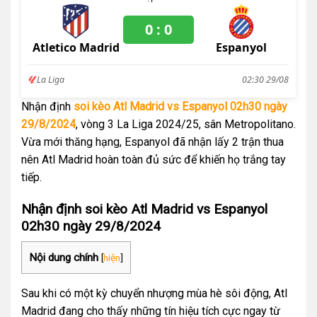
0
:
0
Atletico Madrid
Espanyol
La Liga
02:30
29/08
Nhận định
soi kèo Atl Madrid vs Espanyol 02h30 ngày
29/8/2024
, vòng 3 La Liga 2024/25, sân Metropolitano.
Vừa mới thăng hạng, Espanyol đã nhận lấy 2 trận thua
nên Atl Madrid hoàn toàn đủ sức để khiến họ trắng tay
tiếp.
Nhận định soi kèo Atl Madrid vs Espanyol
02h30 ngày 29/8/2024
Nội dung chính
[
hiện
]
Sau khi có một kỳ chuyển nhượng mùa hè sôi động, Atl
Madrid đang cho thấy những tín hiệu tích cực ngay từ