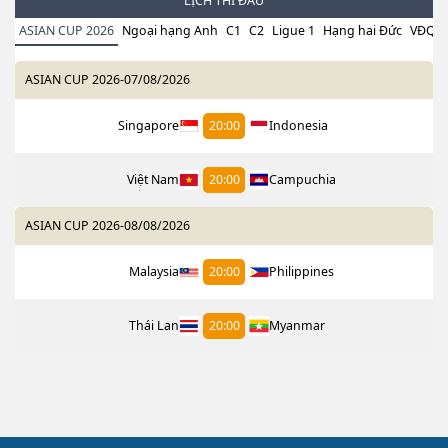
LỊCH THI ĐẤU
ASIAN CUP 2026
Ngoại hạng Anh
C1
C2
Ligue 1
Hạng hai Đức
VĐQG 
ASIAN CUP 2026
-
07/08/2026
Singapore
20:00
Indonesia
Việt Nam
20:00
Campuchia
ASIAN CUP 2026
-
08/08/2026
Malaysia
20:00
Philippines
Thái Lan
20:00
Myanmar