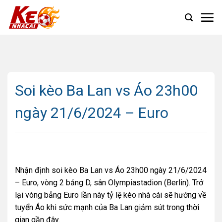
Skip
to
content
Soi kèo Ba Lan vs Áo 23h00
ngày 21/6/2024 – Euro
Nhận định soi kèo Ba Lan vs Áo 23h00 ngày 21/6/2024
– Euro, vòng 2 bảng D, sân Olympiastadion (Berlin). Trở
lại vòng bảng Euro lần này tỷ lệ kèo nhà cái
sẽ hướng về
tuyển Áo khi sức mạnh của Ba Lan giảm sút trong thời
gian gần đây.