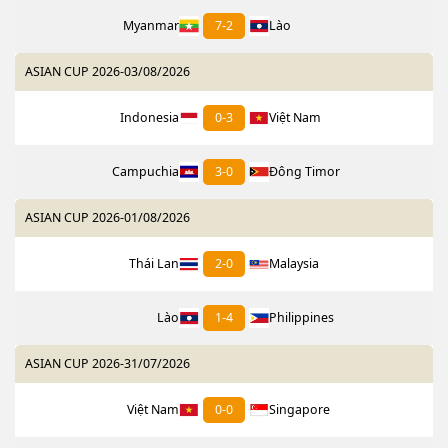
Myanmar
7
-
2
Lào
ASIAN CUP 2026
-
03/08/2026
Indonesia
0
-
3
Việt Nam
Campuchia
3
-
0
Đông Timor
ASIAN CUP 2026
-
01/08/2026
Thái Lan
2
-
0
Malaysia
Lào
1
-
4
Philippines
ASIAN CUP 2026
-
31/07/2026
Việt Nam
0
-
0
Singapore