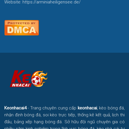
Website:
https://arminiaheiligensee.de/
Keonhacai4
- Trang chuyên cung cấp
keonhacai
, kèo bóng đá,
nhận định bóng đá, soi kèo trực tiếp, thống kê kết quả, lịch thi
đấu, bảng xếp hạng bóng đá. Sở hữu đội ngũ chuyên gia có
nhiều năm kinh nghiệm trong lĩnh vực bóng đá, kèo nhà cái tự