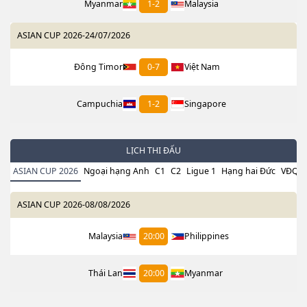
Myanmar
1
-
2
Malaysia
ASIAN CUP 2026
-
24/07/2026
Đông Timor
0
-
7
Việt Nam
Campuchia
1
-
2
Singapore
LỊCH THI ĐẤU
ASIAN CUP 2026
Ngoại hạng Anh
C1
C2
Ligue 1
Hạng hai Đức
VĐQG 
ASIAN CUP 2026
-
08/08/2026
Malaysia
20:00
Philippines
Thái Lan
20:00
Myanmar