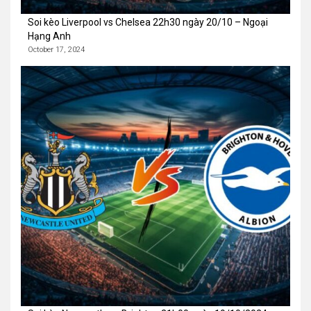
Soi kèo Liverpool vs Chelsea 22h30 ngày 20/10 – Ngoại
Hạng Anh
October 17, 2024