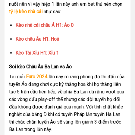
nuốt nên vì vậy hiệp 1 lần này anh em bet thủ nên chọn
tỷ lệ kèo nhà cái
như sau:
Kèo nhà cái châu Á H1: Áo 0
Kèo châu Âu H1: Hoà
Kèo Tài Xỉu H1: Xỉu 1
Soi kèo Châu Âu Ba Lan vs Áo
Tại giải
Euro 2024
lần này rõ ràng phong độ thi đấu của
tuyển Áo đang chơi cực kỳ thăng hoa khi họ thắng liên
tục 5 trận cầu liên tiếp, về phía Ba Lan dù rằng vượt qua
các vòng đấu play-off thế nhưng các đội tuyển họ đối
đầu không được đánh giá quá mạnh. Với tính chất khắc
nghiệt của bảng D khi có tuyển Pháp lẫn tuyển Hà Lan
thì chắc chắn tuyển Áo sẽ vùng lên giành 3 điểm trước
Ba Lan trong lần này.