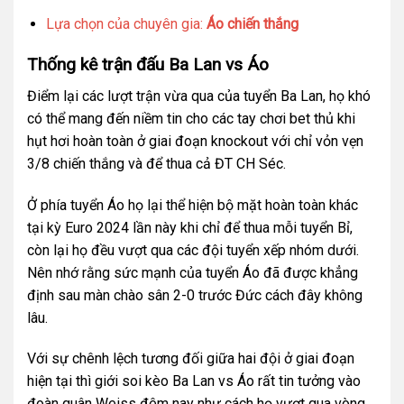
Lựa chọn của chuyên gia:
Áo chiến thắng
Thống kê trận đấu Ba Lan vs Áo
Điểm lại các lượt trận vừa qua của tuyển Ba Lan, họ khó
có thể mang đến niềm tin cho các tay chơi bet thủ khi
hụt hơi hoàn toàn ở giai đoạn knockout với chỉ vỏn vẹn
3/8 chiến thắng và để thua cả ĐT CH Séc.
Ở phía tuyển Áo họ lại thể hiện bộ mặt hoàn toàn khác
tại kỳ Euro 2024 lần này khi chỉ để thua mỗi tuyển Bỉ,
còn lại họ đều vượt qua các đội tuyển xếp nhóm dưới.
Nên nhớ rằng sức mạnh của tuyển Áo đã được khẳng
định sau màn chào sân 2-0 trước Đức cách đây không
lâu.
Với sự chênh lệch tương đối giữa hai đội ở giai đoạn
hiện tại thì giới soi kèo Ba Lan vs Áo rất tin tưởng vào
đoàn quân Weiss đêm nay như cách họ vượt qua vòng