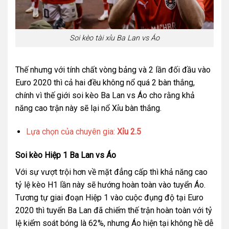
Soi kèo tài xỉu Ba Lan vs Áo
Thế nhưng với tính chất vòng bảng và 2 lần đối đầu vào
Euro 2020 thì cả hai đều không nổ quá 2 bàn thắng,
chính vì thế giới soi kèo Ba Lan vs Áo cho rằng khả
năng cao trận này sẽ lại nổ Xỉu bàn thắng.
Lựa chọn của chuyên gia:
Xỉu 2.5
Soi kèo Hiệp 1 Ba Lan vs Áo
Với sự vượt trội hơn về mặt đẳng cấp thì khả năng cao
tỷ lệ kèo H1 lần này sẽ hướng hoàn toàn vào tuyển Áo.
Tương tự giai đoạn Hiệp 1 vào cuộc đụng độ tại Euro
2020 thì tuyển Ba Lan đã chiếm thế trận hoàn toàn với tỷ
lệ kiểm soát bóng là 62%, nhưng Áo hiện tại không hề dễ