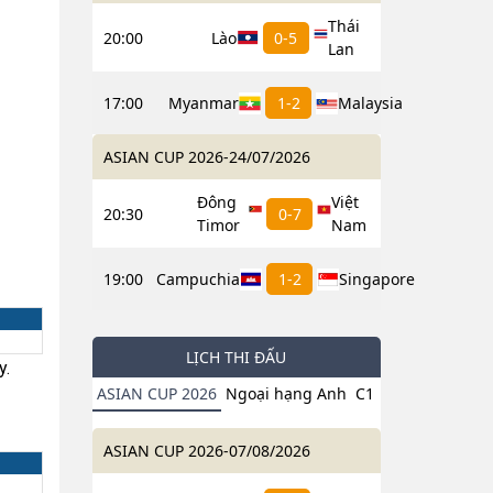
Thái
20:00
Lào
0
-
5
Lan
17:00
Myanmar
1
-
2
Malaysia
ASIAN CUP 2026
-
24/07/2026
Đông
Việt
20:30
0
-
7
Timor
Nam
19:00
Campuchia
1
-
2
Singapore
LỊCH THI ĐẤU
y.
ASIAN CUP 2026
Ngoại hạng Anh
C1
C2
Ligue 1
Hạ
ASIAN CUP 2026
-
07/08/2026