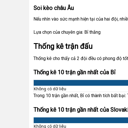
Soi kèo châu Âu
Nếu nhìn vào sức mạnh hiện tại của hai đội, nhi
Lựa chọn của chuyên gia: Bỉ thắng
Thống kê trận đấu
Thống kê cho thấy cả 2 đội đều có phong độ tốt
Thống kê 10 trận gần nhất của Bỉ
Không có dữ liệu
Trong 10 trận gần nhất, Bỉ có thành tích bất bại:
Thống kê 10 trận gần nhất của Slovak
Không có dữ liệu