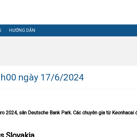
G
HƯỚNG DẪN
23h00 ngày 17/6/2024
Euro 2024, sân Deutsche Bank Park. Các chuyên gia từ Keonhacai 
s Slovakia