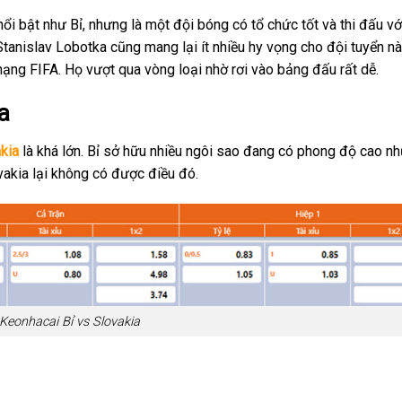
ổi bật như Bỉ, nhưng là một đội bóng có tổ chức tốt và thi đấu với
Stanislav Lobotka cũng mang lại ít nhiều hy vọng cho đội tuyển nà
ạng FIFA. Họ vượt qua vòng loại nhờ rơi vào bảng đấu rất dễ.
a
kia
là khá lớn. Bỉ sở hữu nhiều ngôi sao đang có phong độ cao n
vakia lại không có được điều đó.
Keonhacai Bỉ vs Slovakia