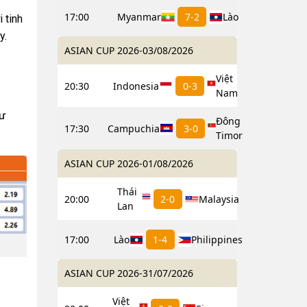
17:00
Myanmar
7
-
2
Lào
 tinh
y.
ASIAN CUP 2026
-
03/08/2026
Việt
20:30
Indonesia
0
-
3
Nam
hư
Đông
17:30
Campuchia
3
-
0
Timor
ASIAN CUP 2026
-
01/08/2026
Thái
20:00
2
-
0
Malaysia
Lan
17:00
Lào
1
-
4
Philippines
ASIAN CUP 2026
-
31/07/2026
Việt