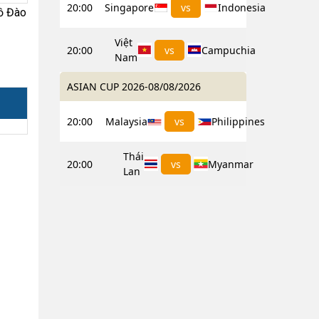
20:00
Singapore
vs
Indonesia
Bồ Đào
Việt
20:00
vs
Campuchia
Nam
ASIAN CUP 2026
-
08/08/2026
20:00
Malaysia
vs
Philippines
Thái
20:00
vs
Myanmar
Lan