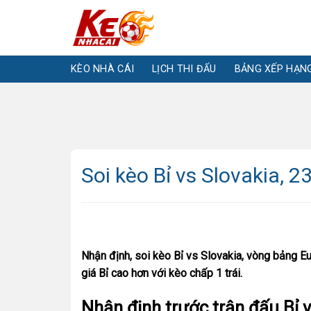
Skip
to
content
KÈO NHÀ CÁI
LỊCH THI ĐẤU
BẢNG XẾP HẠN
Soi kèo Bỉ vs Slovakia, 
Nhận định, soi kèo Bỉ vs Slovakia, vòng bảng 
giá Bỉ cao hơn với kèo chấp 1 trái.
Nhận định trước trận đấu Bỉ v