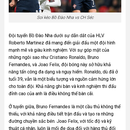
Soi kèo Bồ Đào Nha vs CH Séc
Đội tuyển Bồ Đào Nha dưới sự dẫn dắt của HLV
Roberto Martinez đã mang đến giải đấu một đội hình
mạnh mẽ và giàu kinh nghiệm. Với sự góp mặt của
những ngôi sao như Cristiano Ronaldo, Bruno
Fernandes, và Joao Felix, đội bóng này sở hữu khả
năng tấn công đa dạng và nguy hiểm. Ronaldo, dù đã ở
tuổi 39, vẫn là một biểu tượng và nguồn cảm hứng lớn
cho toàn đội. Khả năng ghi bàn và kinh nghiệm thi đấu
đỉnh cao của anh là điều không thể bàn cãi.
Ở tuyến giữa, Bruno Fernandes là một cầu thủ không thể
thiếu, với khả năng điều tiết trận đấu và tạo ra những
đường chuyền sắc bén. Joao Felix, với tốc độ và kỹ
thuật cá nhân, luôn là mối đe dọa đối với hàng thủ đối