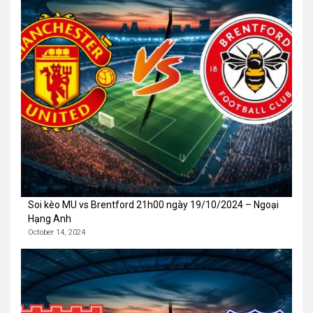
Soi kèo MU vs Brentford 21h00 ngày 19/10/2024 – Ngoại
Hạng Anh
October 14, 2024