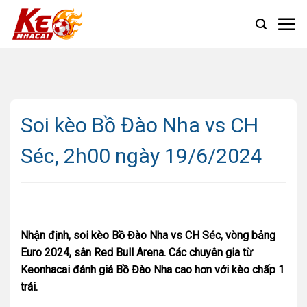
Skip
to
content
Soi kèo Bồ Đào Nha vs CH
Séc, 2h00 ngày 19/6/2024
Nhận định, soi kèo Bồ Đào Nha vs CH Séc, vòng bảng
Euro 2024, sân Red Bull Arena. Các chuyên gia từ
Keonhacai đánh giá Bồ Đào Nha cao hơn với kèo chấp 1
trái.