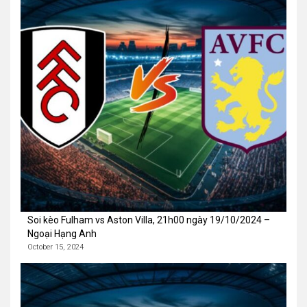
Soi kèo Fulham vs Aston Villa, 21h00 ngày 19/10/2024 –
Ngoại Hạng Anh
October 15, 2024