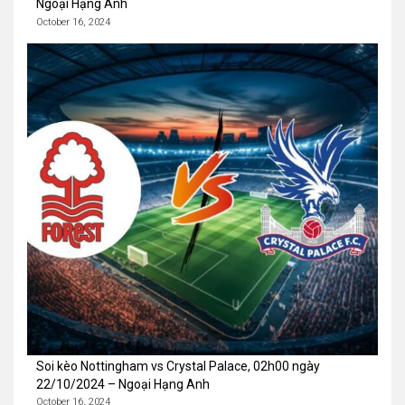
Ngoại Hạng Anh
October 16, 2024
Soi kèo Nottingham vs Crystal Palace, 02h00 ngày
22/10/2024 – Ngoại Hạng Anh
October 16, 2024