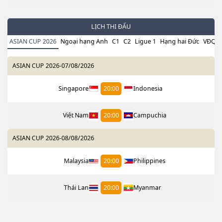
LỊCH THI ĐẤU
ASIAN CUP 2026
Ngoại hạng Anh
C1
C2
Ligue 1
Hạng hai Đức
VĐQG 
ASIAN CUP 2026
-
07/08/2026
Singapore
20:00
Indonesia
Việt Nam
20:00
Campuchia
ASIAN CUP 2026
-
08/08/2026
Malaysia
20:00
Philippines
Thái Lan
20:00
Myanmar