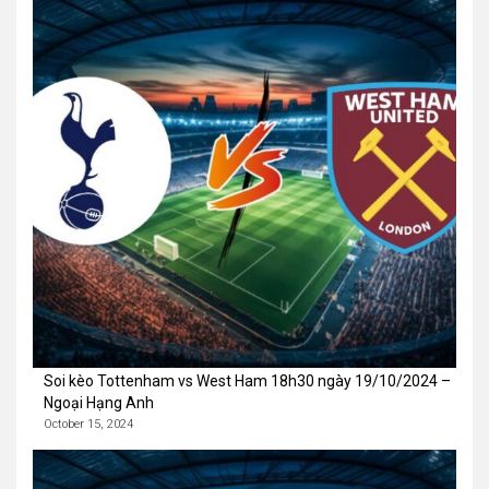
Soi kèo Tottenham vs West Ham 18h30 ngày 19/10/2024 –
Ngoại Hạng Anh
October 15, 2024