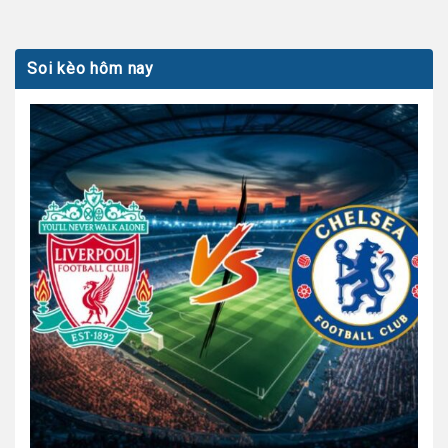
Soi kèo hôm nay