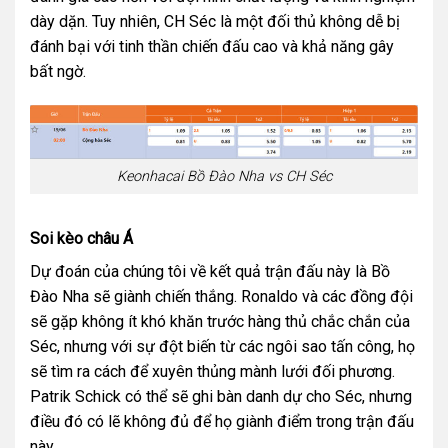
dày dặn. Tuy nhiên, CH Séc là một đối thủ không dễ bị
đánh bại với tinh thần chiến đấu cao và khả năng gây
bất ngờ.
Keonhacai Bồ Đào Nha vs CH Séc
Soi kèo châu Á
Dự đoán của chúng tôi về kết quả trận đấu này là Bồ
Đào Nha sẽ giành chiến thắng. Ronaldo và các đồng đội
sẽ gặp không ít khó khăn trước hàng thủ chắc chắn của
Séc, nhưng với sự đột biến từ các ngôi sao tấn công, họ
sẽ tìm ra cách để xuyên thủng mành lưới đối phương.
Patrik Schick có thể sẽ ghi bàn danh dự cho Séc, nhưng
điều đó có lẽ không đủ để họ giành điểm trong trận đấu
này.