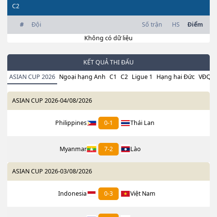
C2
#
Đội
Số trận
HS
Điểm
Không có dữ liệu
KẾT QUẢ THI ĐẤU
ASIAN CUP 2026
Ngoại hạng Anh
C1
C2
Ligue 1
Hạng hai Đức
VĐQG 
ASIAN CUP 2026
-
04/08/2026
Philippines
0
-
1
Thái Lan
Myanmar
7
-
2
Lào
ASIAN CUP 2026
-
03/08/2026
Indonesia
0
-
3
Việt Nam