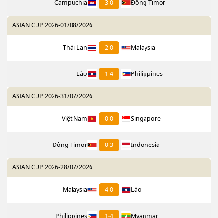
Campuchia
3
-
0
Đông Timor
ASIAN CUP 2026
-
01/08/2026
Thái Lan
2
-
0
Malaysia
Lào
1
-
4
Philippines
ASIAN CUP 2026
-
31/07/2026
Việt Nam
0
-
0
Singapore
Đông Timor
0
-
3
Indonesia
ASIAN CUP 2026
-
28/07/2026
Malaysia
4
-
0
Lào
Philippines
1
-
4
Myanmar