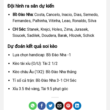
Đội hình ra sân dự kiến
Bồ Đào Nha:
Costa, Cancelo, Inacio, Dias, Semedo,
Fernandes, Palhinha, Vitinha, Leao, Ronaldo, Silva
CH Séc:
Stanek, Krejci, Holes, Zima, Jurasek,
Soucek, Sadilek, Doudera, Barak, Hlozek, Schick
Dự đoán kết quả soi kèo
Lựa chọn handicap: Bồ Đào Nha -1
Kèo tài xỉu (O/U): Tài 2 1/2
Kèo châu Âu (1X2): Bồ Đào Nha thắng
Tỉ số cả trận: Bồ Đào Nha 3-1 CH Séc
Xỉu 3.5 thẻ vàng, Tài 9.5 phạt góc