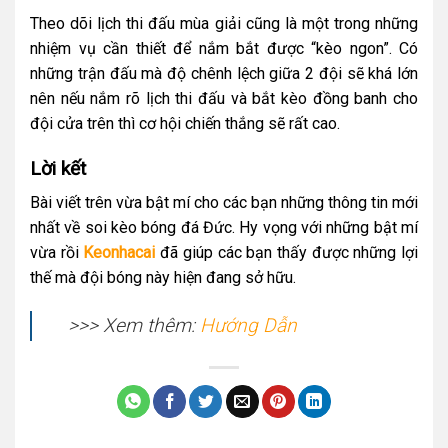
Theo dõi lịch thi đấu mùa giải cũng là một trong những
nhiệm vụ cần thiết để nắm bắt được “kèo ngon”. Có
những trận đấu mà độ chênh lệch giữa 2 đội sẽ khá lớn
nên nếu nắm rõ lịch thi đấu và bắt kèo đồng banh cho
đội cửa trên thì cơ hội chiến thắng sẽ rất cao.
Lời kết
Bài viết trên vừa bật mí cho các bạn những thông tin mới
nhất về soi kèo bóng đá Đức. Hy vọng với những bật mí
vừa rồi
Keonhacai
đã giúp các bạn thấy được những lợi
thế mà đội bóng này hiện đang sở hữu.
>>> Xem thêm:
Hướng Dẫn