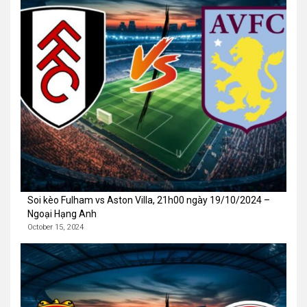
Soi kèo Fulham vs Aston Villa, 21h00 ngày 19/10/2024 –
Ngoại Hạng Anh
October 15, 2024