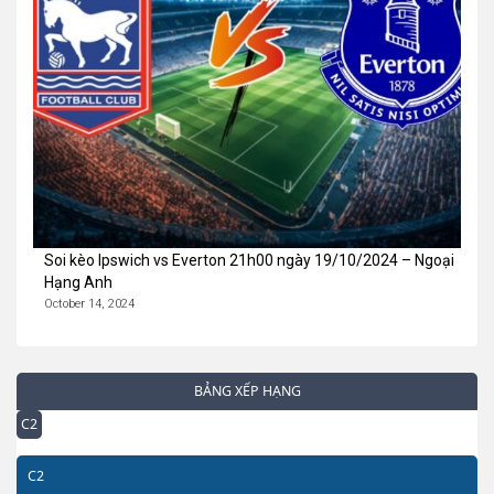
Soi kèo Ipswich vs Everton 21h00 ngày 19/10/2024 – Ngoại
Hạng Anh
October 14, 2024
BẢNG XẾP HẠNG
C2
C2