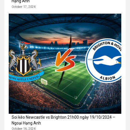
Hạng Anh
October 17, 2024
Soi kèo Newcastle vs Brighton 21h00 ngày 19/10/2024 –
Ngoại Hạng Anh
October 16, 2024