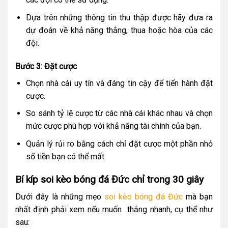
Dựa trên những thông tin thu thập được hãy đưa ra
dự đoán về khả năng thắng, thua hoặc hòa của các
đội.
Bước 3: Đặt cược
Chọn nhà cái uy tín và đáng tin cậy để tiến hành đặt
cược.
So sánh tỷ lệ cược từ các nhà cái khác nhau và chọn
mức cược phù hợp với khả năng tài chính của bạn.
Quản lý rủi ro bằng cách chỉ đặt cược một phần nhỏ
số tiền bạn có thể mất.
Bí kíp soi kèo bóng đá Đức chỉ trong 30 giây
Dưới đây là những mẹo
soi kèo bóng đá Đức
mà bạn
nhất định phải xem nếu muốn thắng nhanh, cụ thể như
sau: