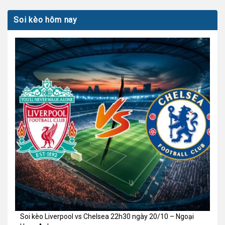
Soi kèo hôm nay
Soi kèo Liverpool vs Chelsea 22h30 ngày 20/10 – Ngoại