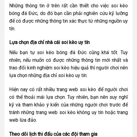
Những thông tin ở trên rất cần thiết cho việc soi kèo
bóng đá Đức, do đó bạn cần phải nghiên cứu kỹ lưỡng
để có được những thông tin xác thực từ những nguồn uy
tín.
Lựa chọn địa chỉ nhà cái soi kèo uy tín
Nếu bạn tự soi kèo bóng đá Đức cũng khá tốt. Tuy
nhiên, nếu muốn có được những thông tin mới nhất và
trao đổi kinh nghiệm soi kèo hiệu quả thì người chơi nên
lựa chọn những địa chỉ soi kèo uy tín.
Hiện nay có rất nhiều trang web soi kèo để người chơi
có thể thoải mái lựa chọn. Tuy nhiên, bạn nên suy nghĩ
kỹ và tham khảo ý kiến ​​của những người chơi trước để
tránh những trang web soi kèo không uy tín hoặc trang
web lừa đảo.
Theo dõi lịch thi đấu của các đội tham gia