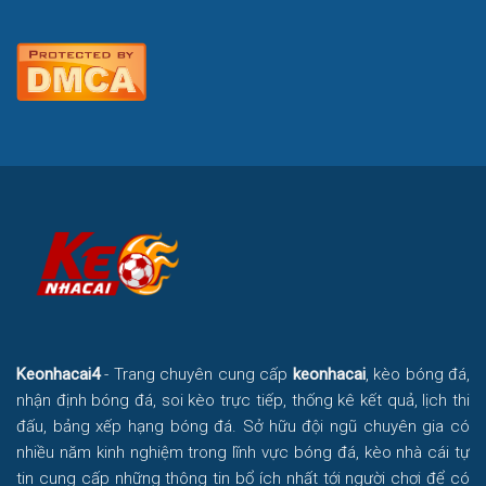
Keonhacai4
- Trang chuyên cung cấp
keonhacai
, kèo bóng đá,
nhận định bóng đá, soi kèo trực tiếp, thống kê kết quả, lịch thi
đấu, bảng xếp hạng bóng đá. Sở hữu đội ngũ chuyên gia có
nhiều năm kinh nghiệm trong lĩnh vực bóng đá, kèo nhà cái tự
tin cung cấp những thông tin bổ ích nhất tới người chơi để có