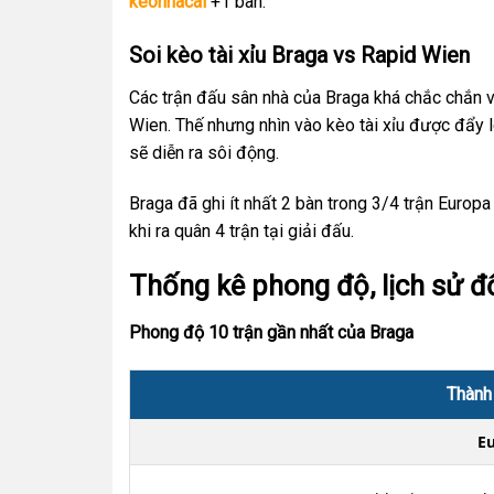
keonhacai
+1 bàn.
Soi kèo tài xỉu Braga vs Rapid Wien
Các trận đấu sân nhà của Braga khá chắc chắn vớ
Wien. Thế nhưng nhìn vào kèo tài xỉu được đẩy 
sẽ diễn ra sôi động.
Braga đã ghi ít nhất 2 bàn trong 3/4 trận Europ
khi ra quân 4 trận tại giải đấu.
Thống kê phong độ, lịch sử đ
Phong độ 10 trận gần nhất của Braga
Thành
E