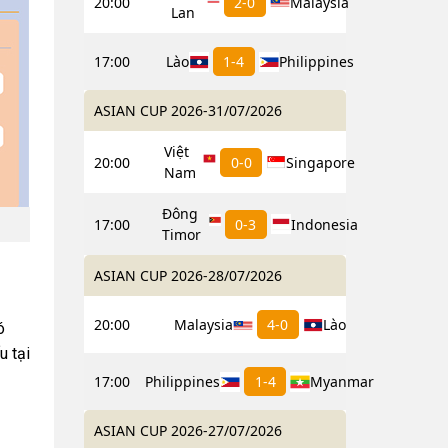
20:00
2
-
0
Malaysia
Lan
17:00
Lào
1
-
4
Philippines
ASIAN CUP 2026
-
31/07/2026
Việt
20:00
0
-
0
Singapore
Nam
Đông
17:00
0
-
3
Indonesia
Timor
ASIAN CUP 2026
-
28/07/2026
20:00
Malaysia
4
-
0
Lào
ó
u tại
17:00
Philippines
1
-
4
Myanmar
ASIAN CUP 2026
-
27/07/2026