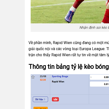
Nhận định soi kèo
Về phần mình, Rapid Wien cũng đang có một mùa
giải quốc nội và các vòng loại Europa League. T
trận cho thấy Rapid Wien rất tự tin về mặt tâm lý
Thông tin bảng tỷ lệ kèo bón