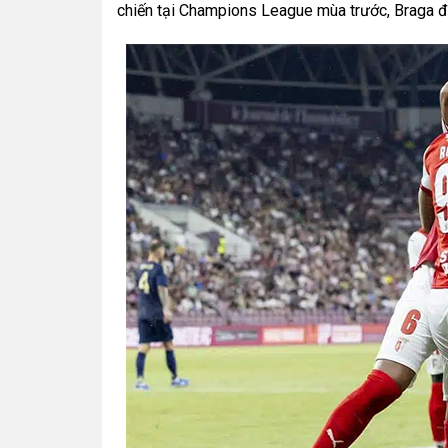
chiến tại Champions League mùa trước, Braga đã