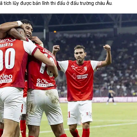
 tích lũy được bản lĩnh thi đấu ở đấu trường châu Âu.