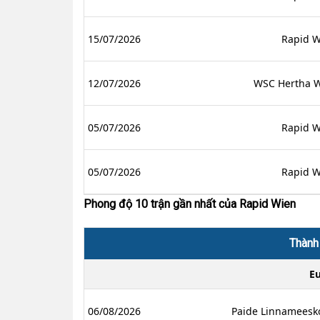
15/07/2026
Rapid 
12/07/2026
WSC Hertha 
05/07/2026
Rapid 
05/07/2026
Rapid 
Phong độ 10 trận gần nhất của Rapid Wien
Thành
E
06/08/2026
Paide Linnamees