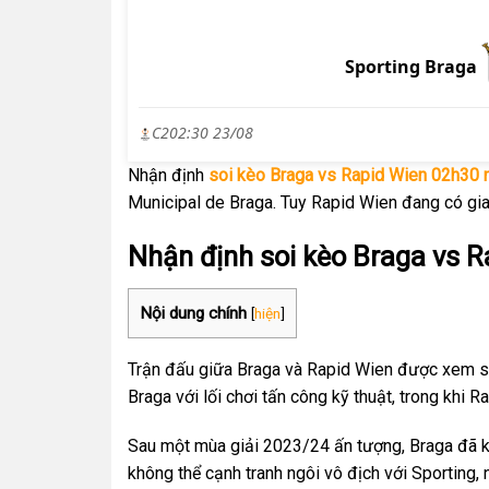
Sporting Braga
C2
02:30
23/08
Nhận định
soi kèo Braga vs Rapid Wien 02h30
Municipal de Braga. Tuy Rapid Wien đang có gi
Nhận định soi kèo Braga vs 
Nội dung chính
[
hiện
]
Trận đấu giữa Braga và Rapid Wien được xem sẽ
Braga với lối chơi tấn công kỹ thuật, trong khi R
Sau một mùa giải 2023/24 ấn tượng, Braga đã k
không thể cạnh tranh ngôi vô địch với Sporting, n