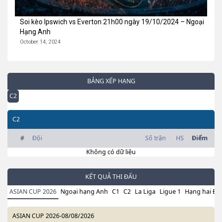
Soi kèo Ipswich vs Everton 21h00 ngày 19/10/2024 – Ngoại
Hạng Anh
October 14, 2024
BẢNG XẾP HẠNG
C2
C2
#
Đội
Số trận
HS
Điểm
Không có dữ liệu
KẾT QUẢ THI ĐẤU
ASIAN CUP 2026
Ngoại hạng Anh
C1
C2
La Liga
Ligue 1
Hạng hai Đứ
ASIAN CUP 2026
-
08/08/2026