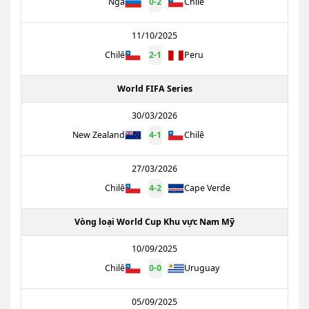
Nga
0
-
2
Chilê
11/10/2025
Chilê
2
-
1
Peru
World FIFA Series
30/03/2026
New Zealand
4
-
1
Chilê
27/03/2026
Chilê
4
-
2
Cape Verde
Vòng loại World Cup Khu vực Nam Mỹ
10/09/2025
Chilê
0
-
0
Uruguay
05/09/2025