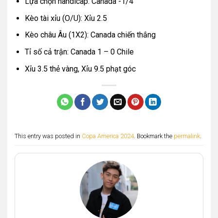
Lựa chọn handicap: Canada -1/4
Kèo tài xỉu (O/U): Xỉu 2.5
Kèo châu Âu (1X2): Canada chiến thắng
Tỉ số cả trận: Canada 1 – 0 Chile
Xỉu 3.5 thẻ vàng, Xỉu 9.5 phạt góc
This entry was posted in
Copa America 2024
. Bookmark the
permalink
.