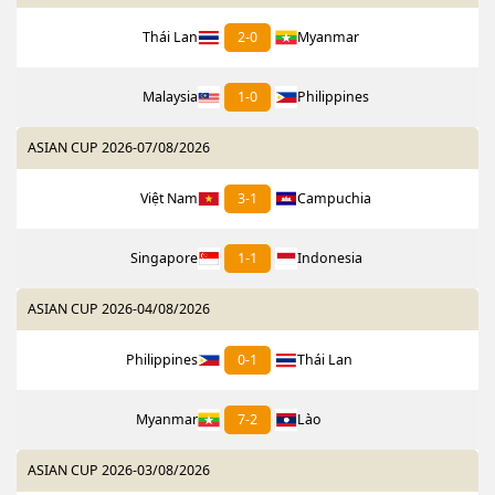
Thái Lan
2
-
0
Myanmar
Malaysia
1
-
0
Philippines
ASIAN CUP 2026
-
07/08/2026
Việt Nam
3
-
1
Campuchia
Singapore
1
-
1
Indonesia
ASIAN CUP 2026
-
04/08/2026
Philippines
0
-
1
Thái Lan
Myanmar
7
-
2
Lào
ASIAN CUP 2026
-
03/08/2026