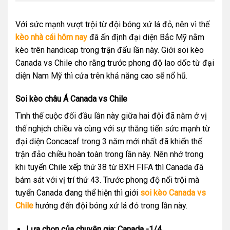
Với sức mạnh vượt trội từ đội bóng xứ lá đỏ, nên vì thế
kèo nhà cái hôm nay
đã ấn định đại diện Bắc Mỹ nằm
kèo trên handicap trong trận đấu lần này. Giới soi kèo
Canada vs Chile cho rằng trước phong độ lao dốc từ đại
diện Nam Mỹ thì cửa trên khả năng cao sẽ nổ hũ.
Soi kèo châu Á Canada vs Chile
Tình thế cuộc đối đầu lần này giữa hai đội đã nằm ở vị
thế nghịch chiều và cùng với sự thăng tiến sức mạnh từ
đại diện Concacaf trong 3 năm mới nhất đã khiến thế
trận đảo chiều hoàn toàn trong lần này. Nên nhớ trong
khi tuyển Chile xếp thứ 38 từ BXH FIFA thì Canada đã
bám sát với vị trí thứ 43. Trước phong độ nổi trội mà
tuyển Canada đang thể hiện thì giới
soi kèo Canada vs
Chile
hướng đến đội bóng xứ lá đỏ trong lần này.
Lựa chọn của chuyên gia: Canada -1/4