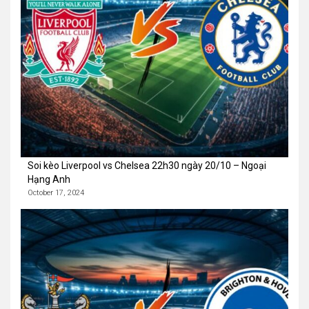
Soi kèo Liverpool vs Chelsea 22h30 ngày 20/10 – Ngoại
Hạng Anh
October 17, 2024