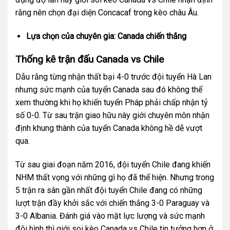
rằng nên chọn đại diện Concacaf trong kèo châu Âu.
Lựa chọn của chuyên gia: Canada chiến thắng
Thống kê trận đấu Canada vs Chile
Dẫu rằng từng nhận thất bại 4-0 trước đội tuyển Hà Lan
nhưng sức mạnh của tuyển Canada sau đó không thể
xem thường khi họ khiến tuyển Pháp phải chấp nhận tỷ
số 0-0. Từ sau trận giao hữu này giới chuyên môn nhận
định khung thành của tuyển Canada không hề dễ vượt
qua.
Từ sau giai đoạn năm 2016, đội tuyển Chile đang khiến
NHM thất vọng với những gì họ đã thể hiện. Nhưng trong
5 trận ra sân gần nhất đội tuyển Chile đang có những
lượt trận đầy khởi sắc với chiến thắng 3-0 Paraguay và
3-0 Albania. Đánh giá vào mặt lực lượng và sức mạnh
đội hình thì giới soi kèo Canada vs Chile tin tưởng hơn ở