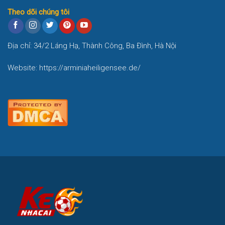
Theo dõi chúng tôi
Địa chỉ: 34/2 Láng Hạ, Thành Công, Ba Đình, Hà Nội
Website:
https://arminiaheiligensee.de/