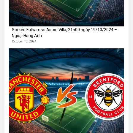
Soi kèo Fulham vs Aston Villa, 21h00 ngày 19/10/2024 –
Ngoại Hạng Anh
October 15, 2024