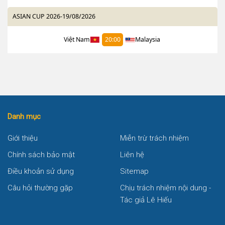
ASIAN CUP 2026
-
19/08/2026
Việt Nam
20:00
Malaysia
Danh mục
Giới thiệu
Miễn trừ trách nhiệm
Chính sách bảo mật
Liên hệ
Điều khoản sử dụng
Sitemap
Câu hỏi thường gặp
Chịu trách nhiệm nội dung -
Tác giả Lê Hiếu