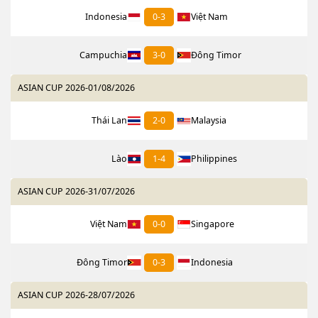
Indonesia
0
-
3
Việt Nam
Campuchia
3
-
0
Đông Timor
ASIAN CUP 2026
-
01/08/2026
Thái Lan
2
-
0
Malaysia
Lào
1
-
4
Philippines
ASIAN CUP 2026
-
31/07/2026
Việt Nam
0
-
0
Singapore
Đông Timor
0
-
3
Indonesia
ASIAN CUP 2026
-
28/07/2026