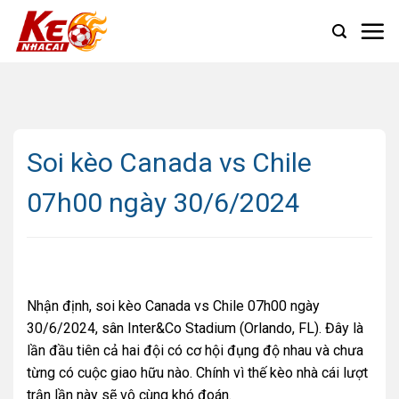
Skip
to
content
Soi kèo Canada vs Chile
07h00 ngày 30/6/2024
Nhận định, soi kèo Canada vs Chile 07h00 ngày
30/6/2024, sân Inter&Co Stadium (Orlando, FL). Đây là
lần đầu tiên cả hai đội có cơ hội đụng độ nhau và chưa
từng có cuộc giao hữu nào. Chính vì thế kèo nhà cái lượt
trận lần này sẽ vô cùng khó đoán.