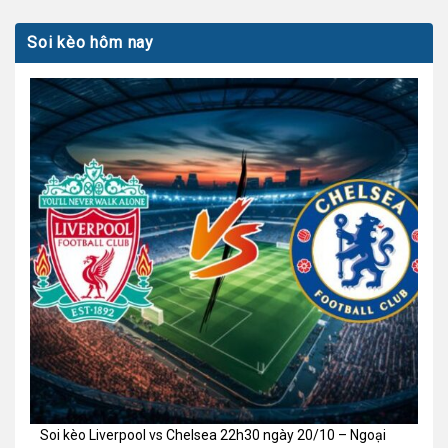
Soi kèo hôm nay
Soi kèo Liverpool vs Chelsea 22h30 ngày 20/10 – Ngoại