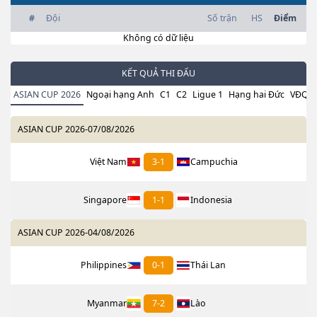
#
Đội
Số trận
HS
Điểm
Không có dữ liệu
KẾT QUẢ THI ĐẤU
ASIAN CUP 2026
Ngoại hạng Anh
C1
C2
Ligue 1
Hạng hai Đức
VĐQG 
ASIAN CUP 2026
-
07/08/2026
Việt Nam
3
-
1
Campuchia
Singapore
1
-
1
Indonesia
ASIAN CUP 2026
-
04/08/2026
Philippines
0
-
1
Thái Lan
Myanmar
7
-
2
Lào