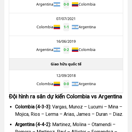
Argentina
0
-
0
Colombia
07/07/2021
Colombia
1
-
1
Argentina
16/06/2019
Argentina
0
-
2
Colombia
Giao hữu quốc tế
12/09/2018
Colombia
0
-
0
Argentina
Đội hình ra sân dự kiến Colombia vs Argentina
Colombia (4-3-3):
Vargas, Munoz – Lucumi – Mina –
Mojica, Rios – Lerma – Arias, James – Duran – Diaz.
Argentina (4-4-2):
Martinez, Molina – Otamendi –
Romero – Martinez, Paul – Allister – Fernandez –