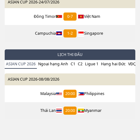
ASIAN CUP 2026
-
24/07/2026
Đông Timor
0
-
7
Việt Nam
Campuchia
1
-
2
Singapore
LỊCH THI ĐẤU
ASIAN CUP 2026
Ngoại hạng Anh
C1
C2
Ligue 1
Hạng hai Đức
VĐQG 
ASIAN CUP 2026
-
08/08/2026
Malaysia
20:00
Philippines
Thái Lan
20:00
Myanmar