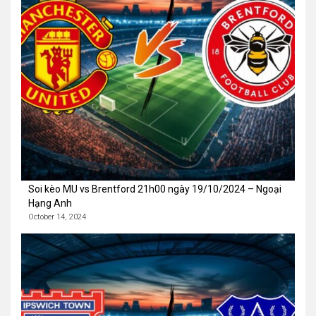
Soi kèo MU vs Brentford 21h00 ngày 19/10/2024 – Ngoại
Hạng Anh
October 14, 2024