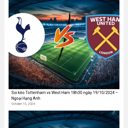
Soi kèo Tottenham vs West Ham 18h30 ngày 19/10/2024 –
Ngoại Hạng Anh
October 15, 2024