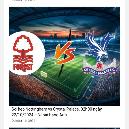
Soi kèo Nottingham vs Crystal Palace, 02h00 ngày
22/10/2024 – Ngoại Hạng Anh
October 16, 2024