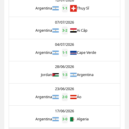
12/07/2026
Argentina
1
-
1
Thụy Sĩ
07/07/2026
Argentina
3
-
2
Ai Cập
04/07/2026
Argentina
1
-
1
Cape Verde
28/06/2026
Jordan
1
-
3
Argentina
23/06/2026
Argentina
2
-
0
Áo
17/06/2026
Argentina
3
-
0
Algeria