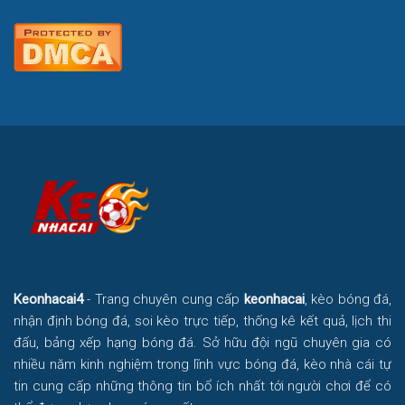
Keonhacai4
- Trang chuyên cung cấp
keonhacai
, kèo bóng đá,
nhận định bóng đá, soi kèo trực tiếp, thống kê kết quả, lịch thi
đấu, bảng xếp hạng bóng đá. Sở hữu đội ngũ chuyên gia có
nhiều năm kinh nghiệm trong lĩnh vực bóng đá, kèo nhà cái tự
tin cung cấp những thông tin bổ ích nhất tới người chơi để có