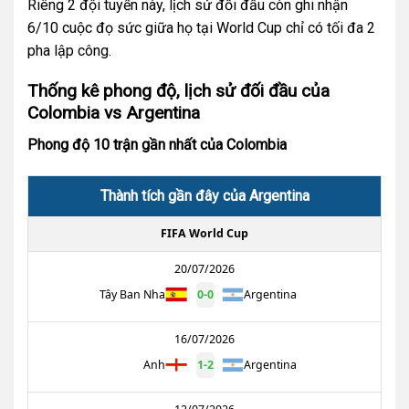
Riêng 2 đội tuyển này, lịch sử đối đầu còn ghi nhận
6/10 cuộc đọ sức giữa họ tại World Cup chỉ có tối đa 2
pha lập công.
Thống kê phong độ, lịch sử đối đầu của
Colombia vs Argentina
Phong độ 10 trận gần nhất của Colombia
Thành tích gần đây của Argentina
FIFA World Cup
20/07/2026
Tây Ban Nha
0
-
0
Argentina
16/07/2026
Anh
1
-
2
Argentina