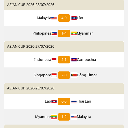
ASIAN CUP 2026
-
28/07/2026
Malaysia
4
-
0
Lào
Philippines
1
-
4
Myanmar
ASIAN CUP 2026
-
27/07/2026
Indonesia
5
-
1
Campuchia
Singapore
2
-
0
Đông Timor
ASIAN CUP 2026
-
25/07/2026
Lào
0
-
5
Thái Lan
Myanmar
1
-
2
Malaysia