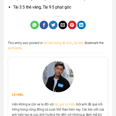
Tài 3.5 thẻ vàng, Tài 9.5 phạt góc
This entry was posted in
Soi kèo bóng đá Anh
,
Soi kèo
. Bookmark the
permalink
.
Lê Hiếu
Hẳn không ai còn xa lạ đối với
tác giả Lê Hiếu
bởi anh đã quá nổi
tiếng trong cộng đồng cá cược thể thao hiện nay. Các bài viết của
anh luôn tạo ra sức ảnh hưởng lớn đến với những ai đam mê bộ