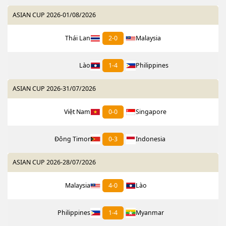
ASIAN CUP 2026
-
01/08/2026
Thái Lan
2
-
0
Malaysia
Lào
1
-
4
Philippines
ASIAN CUP 2026
-
31/07/2026
Việt Nam
0
-
0
Singapore
Đông Timor
0
-
3
Indonesia
ASIAN CUP 2026
-
28/07/2026
Malaysia
4
-
0
Lào
Philippines
1
-
4
Myanmar