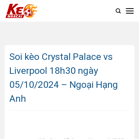
Skip
to
content
Soi kèo Crystal Palace vs
Liverpool 18h30 ngày
05/10/2024 – Ngoại Hạng
Anh