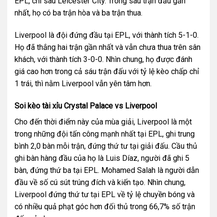
EPL, chỉ sau Leicester City. Trong sáu trận đấu gần
nhất, họ có ba trận hòa và ba trận thua.
Liverpool là đội đứng đầu tại EPL, với thành tích 5-1-0.
Họ đã thắng hai trận gần nhất và vẫn chưa thua trên sân
khách, với thành tích 3-0-0. Nhìn chung, họ được đánh
giá cao hơn trong cả sáu trận đấu với tỷ lệ kèo chấp chỉ
1 trái, thì nằm Liverpool vẫn yên tâm hơn.
Soi kèo tài xỉu Crystal Palace vs Liverpool
Cho đến thời điểm này của mùa giải, Liverpool là một
trong những đội tấn công mạnh nhất tại EPL, ghi trung
bình 2,0 bàn mỗi trận, đứng thứ tư tại giải đấu. Cầu thủ
ghi bàn hàng đầu của họ là Luis Díaz, người đã ghi 5
bàn, đứng thứ ba tại EPL. Mohamed Salah là người dẫn
đầu về số cú sút trúng đích và kiến ​​tạo. Nhìn chung,
Liverpool đứng thứ tư tại EPL về tỷ lệ chuyền bóng và
có nhiều quả phạt góc hơn đối thủ trong 66,7% số trận