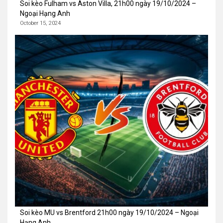
Soi kèo Fulham vs Aston Villa, 21h00 ngày 19/10/2024 –
Ngoại Hạng Anh
October 15, 2024
Soi kèo MU vs Brentford 21h00 ngày 19/10/2024 – Ngoại
Hạng Anh