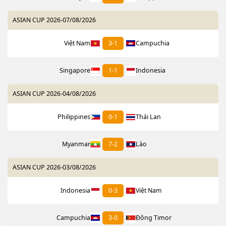
ASIAN CUP 2026
-
07/08/2026
Việt Nam
3
-
1
Campuchia
Singapore
1
-
1
Indonesia
ASIAN CUP 2026
-
04/08/2026
Philippines
0
-
1
Thái Lan
Myanmar
7
-
2
Lào
ASIAN CUP 2026
-
03/08/2026
Indonesia
0
-
3
Việt Nam
Campuchia
3
-
0
Đông Timor