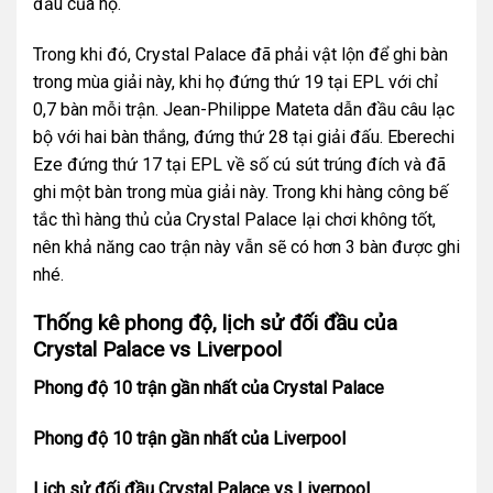
đấu của họ.
Trong khi đó, Crystal Palace đã phải vật lộn để ghi bàn
trong mùa giải này, khi họ đứng thứ 19 tại EPL với chỉ
0,7 bàn mỗi trận. Jean-Philippe Mateta dẫn đầu câu lạc
bộ với hai bàn thắng, đứng thứ 28 tại giải đấu. Eberechi
Eze đứng thứ 17 tại EPL về số cú sút trúng đích và đã
ghi một bàn trong mùa giải này. Trong khi hàng công bế
tắc thì hàng thủ của Crystal Palace lại chơi không tốt,
nên khả năng cao trận này vẫn sẽ có hơn 3 bàn được ghi
nhé.
Thống kê phong độ, lịch sử đối đầu của
Crystal Palace vs Liverpool
Phong độ 10 trận gần nhất của Crystal Palace
Phong độ 10 trận gần nhất của Liverpool
Lịch sử đối đầu Crystal Palace vs Liverpool