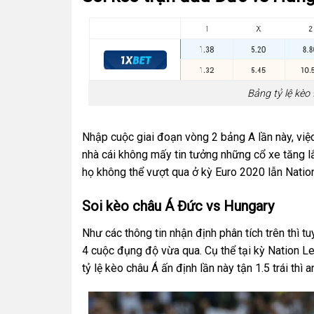
Bảng tỷ lệ kè
Nhập cuộc giai đoạn vòng 2 bảng A lần này, việc
nhà cái không mấy tin tưởng những cổ xe tăng l
họ không thể vượt qua ở kỳ Euro 2020 lẫn Nati
Soi kèo châu Á Đức vs Hungary
Như các thông tin nhận định phân tích trên thì 
4 cuộc đụng độ vừa qua. Cụ thể tại kỳ Nation L
tỷ lệ kèo châu Á ấn định lần này tận 1.5 trái thì