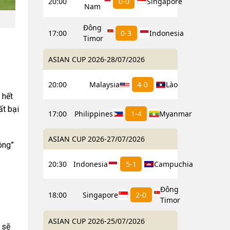
20:00
0
-
0
Singapore
Nam
Đông
17:00
0
-
3
Indonesia
Timor
ASIAN CUP 2026
-
28/07/2026
20:00
Malaysia
4
-
0
Lào
 hết
ất bại
17:00
Philippines
1
-
4
Myanmar
ASIAN CUP 2026
-
27/07/2026
ông”
20:30
Indonesia
5
-
1
Campuchia
Đông
18:00
Singapore
2
-
0
Timor
ASIAN CUP 2026
-
25/07/2026
 sẽ