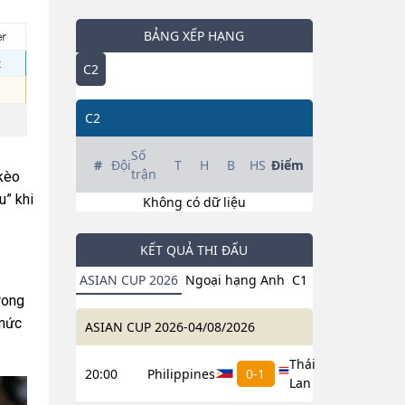
BẢNG XẾP HẠNG
C2
C2
Số
#
Đội
T
H
B
HS
Điểm
trận
 kèo
u” khi
Không có dữ liệu
KẾT QUẢ THI ĐẤU
ASIAN CUP 2026
Ngoại hạng Anh
C1
C2
Ligue 1
Hạ
rong
 mức
ASIAN CUP 2026
-
04/08/2026
Thái
20:00
Philippines
0
-
1
Lan