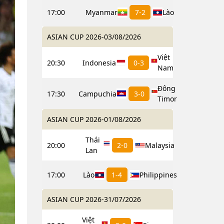
17:00
Myanmar
7
-
2
Lào
ASIAN CUP 2026
-
03/08/2026
Việt
20:30
Indonesia
0
-
3
Nam
Đông
17:30
Campuchia
3
-
0
Timor
ASIAN CUP 2026
-
01/08/2026
Thái
20:00
2
-
0
Malaysia
Lan
17:00
Lào
1
-
4
Philippines
ASIAN CUP 2026
-
31/07/2026
Việt