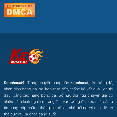
Keonhacai4
- Trang chuyên cung cấp
keonhacai
, kèo bóng đá,
nhận định bóng đá, soi kèo trực tiếp, thống kê kết quả, lịch thi
đấu, bảng xếp hạng bóng đá. Sở hữu đội ngũ chuyên gia có
nhiều năm kinh nghiệm trong lĩnh vực bóng đá, kèo nhà cái tự
tin cung cấp những thông tin bổ ích nhất tới người chơi để có
thể đưa ra lựa chọn sáng suốt.