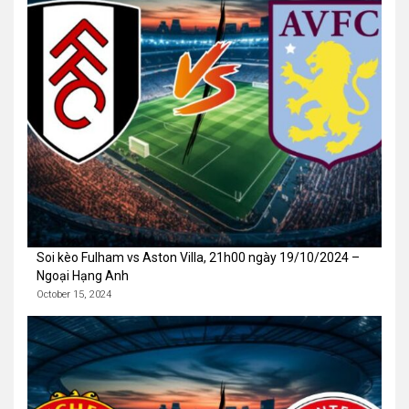
Soi kèo Fulham vs Aston Villa, 21h00 ngày 19/10/2024 –
Ngoại Hạng Anh
October 15, 2024