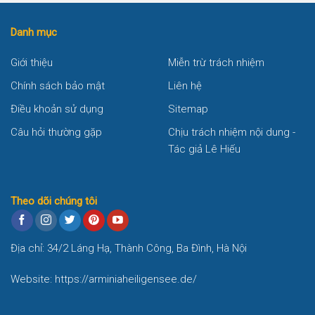
Danh mục
Giới thiệu
Miễn trừ trách nhiệm
Chính sách bảo mật
Liên hệ
Điều khoản sử dụng
Sitemap
Câu hỏi thường gặp
Chịu trách nhiệm nội dung -
Tác giả Lê Hiếu
Theo dõi chúng tôi
Địa chỉ: 34/2 Láng Hạ, Thành Công, Ba Đình, Hà Nội
Website:
https://arminiaheiligensee.de/