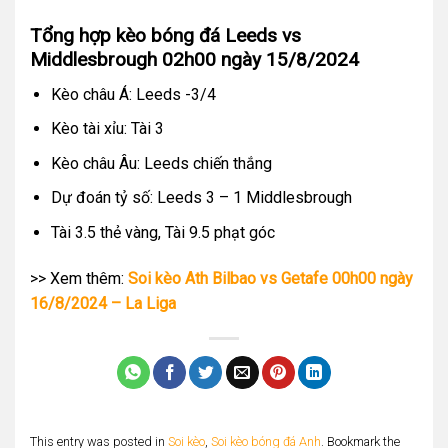
Tổng hợp kèo bóng đá Leeds vs
Middlesbrough 02h00 ngày 15/8/2024
Kèo châu Á: Leeds -3/4
Kèo tài xỉu: Tài 3
Kèo châu Âu: Leeds chiến thắng
Dự đoán tỷ số: Leeds 3 – 1 Middlesbrough
Tài 3.5 thẻ vàng, Tài 9.5 phạt góc
>> Xem thêm:
Soi kèo Ath Bilbao vs Getafe 00h00 ngày
16/8/2024 – La Liga
This entry was posted in
Soi kèo
,
Soi kèo bóng đá Anh
. Bookmark the