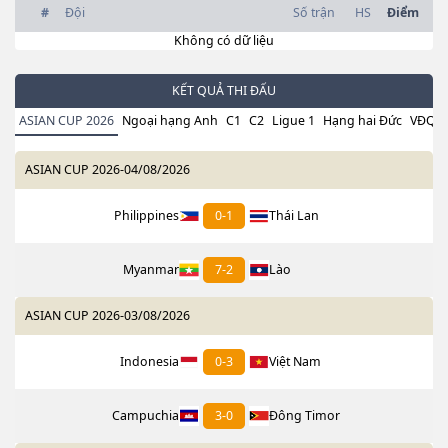
#
Đội
Số trận
HS
Điểm
Không có dữ liệu
KẾT QUẢ THI ĐẤU
ASIAN CUP 2026
Ngoại hạng Anh
C1
C2
Ligue 1
Hạng hai Đức
VĐQG 
ASIAN CUP 2026
-
04/08/2026
Philippines
0
-
1
Thái Lan
Myanmar
7
-
2
Lào
ASIAN CUP 2026
-
03/08/2026
Indonesia
0
-
3
Việt Nam
Campuchia
3
-
0
Đông Timor