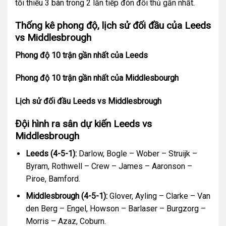
tối thiểu 3 bàn trong 2 lần tiếp đón đối thủ gần nhất.
Thống kê phong độ, lịch sử đối đầu của Leeds
vs Middlesbrough
Phong độ 10 trận gần nhất của Leeds
Phong độ 10 trận gần nhất của Middlesbourgh
Lịch sử đối đầu Leeds vs Middlesbrough
Đội hình ra sân dự kiến Leeds vs
Middlesbrough
Leeds (4-5-1):
Darlow, Bogle – Wober – Struijk –
Byram, Rothwell – Crew – James – Aaronson –
Piroe, Bamford.
Middlesbrough (4-5-1):
Glover, Ayling – Clarke – Van
den Berg – Engel, Howson – Barlaser – Burgzorg –
Morris – Azaz, Coburn.