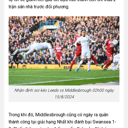
trận sân nhà trước đối phương.
Nhận định soi kèo Leeds vs Middlesbrough 02h00 ngày
15/8/2024
Trong khi đó, Middlesbrough cũng có ngày ra quân
thành công tại giải hạng Nhất khi đánh bại Swansea 1-