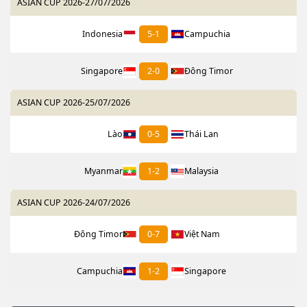
ASIAN CUP 2026
-
27/07/2026
Indonesia
5
-
1
Campuchia
Singapore
2
-
0
Đông Timor
ASIAN CUP 2026
-
25/07/2026
Lào
0
-
5
Thái Lan
Myanmar
1
-
2
Malaysia
ASIAN CUP 2026
-
24/07/2026
Đông Timor
0
-
7
Việt Nam
Campuchia
1
-
2
Singapore