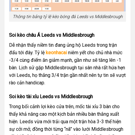
Thông tin bảng tỷ lệ kèo bóng đá Leeds vs Middlesbrough
Soi kèo châu Á Leeds vs Middlesbrough
Dễ nhận thấy niềm tin đang ủng hộ Leeds trong trận
đấu tới đây. Tỷ lệ
keonhacai
niêm yết cho chủ nhà mức
-3/4 cùng điểm ăn giảm mạnh, gần như sẽ tăng lên -1
bàn. Lịch sử gặp Middlesbrough tại sân nhà rất hứa hẹn
với Leeds, họ thắng 3/4 trận gần nhất nên tự tin sẽ vượt
rào cản handicap.
Soi kèo tài xỉu Leeds vs Middlesbrough
Trong bối cảnh lợi kèo cửa trên, mốc tài xỉu 3 bàn cho
thấy khả năng cao một kịch bản nhiều bàn thắng xuất
hiện. Leeds vừa mới trải qua một trận hòa 3-3 thể hiện
sự cởi mở, đồng thời từng “nã” vào lưới Middlesbrough