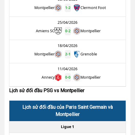
Montpellier
1
-
2
Clermont Foot
25/04/2026
Amiens SC
0
-
2
Montpellier
18/04/2026
Montpellier
2
-
1
Grenoble
11/04/2026
Annecy
0
-
0
Montpellier
Lịch sử đối đầu PSG vs Montpellier
Lịch sử đối đầu của Paris Saint Germain và
Montpellier
Ligue 1