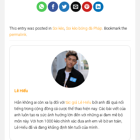
This entry was posted in
Soi kèo
,
Soi kèo bóng đá Pháp
. Bookmark the
permalink
.
Lê Hiếu
Hẳn không ai còn xa lạ đối với
tác giả Lê Hiếu
bởi anh đã quá nổi
tiếng trong cộng đồng cá cược thể thao hiện nay. Các bài viết của
anh luôn tạo ra sức ảnh hưởng lớn đến với những ai đam mê bộ
môn này. Với hơn 1000 kèo chính xác đưa anh em về bờ an toàn,
Lê Hiếu đã và đang khẳng định tên tuổi của mình..