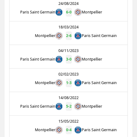
24/08/2024
Paris Saint Germain
6
-
0
Montpellier
18/03/2024
Montpellier
2
-
6
Paris Saint Germain
04/11/2023
Paris Saint Germain
3
-
0
Montpellier
02/02/2023
Montpellier
1
-
3
Paris Saint Germain
14/08/2022
Paris Saint Germain
5
-
2
Montpellier
15/05/2022
Montpellier
0
-
4
Paris Saint Germain