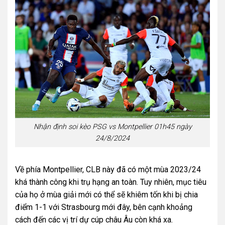
Nhận định soi kèo PSG vs Montpellier 01h45 ngày
24/8/2024
Về phía Montpellier, CLB này đã có một mùa 2023/24
khá thành công khi trụ hạng an toàn. Tuy nhiên, mục tiêu
của họ ở mùa giải mới có thể sẽ khiêm tốn khi bị chia
điểm 1-1 với Strasbourg mới đây, bên cạnh khoảng
cách đến các vị trí dự cúp châu Âu còn khá xa.