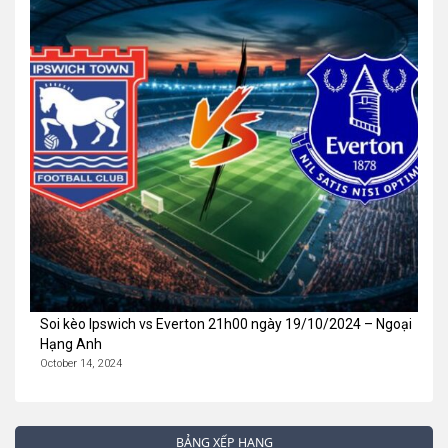
Soi kèo Ipswich vs Everton 21h00 ngày 19/10/2024 – Ngoại
Hạng Anh
October 14, 2024
BẢNG XẾP HẠNG