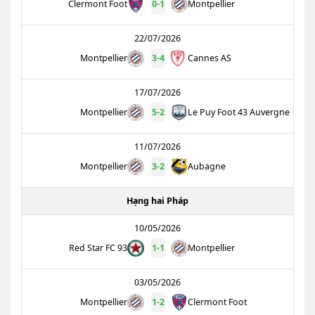
Clermont Foot
0
-
1
Montpellier
22/07/2026
Montpellier
3
-
4
Cannes AS
17/07/2026
Montpellier
5
-
2
Le Puy Foot 43 Auvergne
11/07/2026
Montpellier
3
-
2
Aubagne
Hạng hai Pháp
10/05/2026
Red Star FC 93
1
-
1
Montpellier
03/05/2026
Montpellier
1
-
2
Clermont Foot