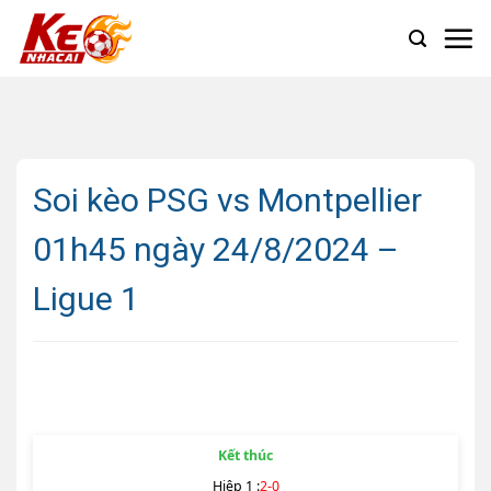
Skip
to
content
Soi kèo PSG vs Montpellier
01h45 ngày 24/8/2024 –
Ligue 1
Kết thúc
Hiệp 1 :
2
-
0