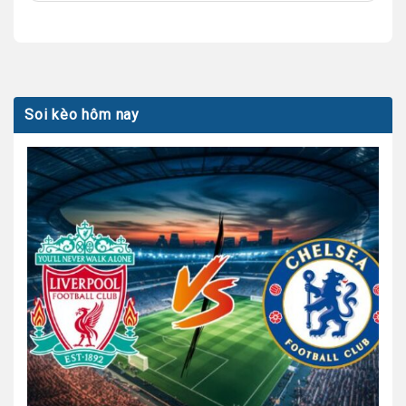
Soi kèo hôm nay