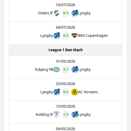
10/07/2026
Osters IF
0
-
3
Lyngby
04/07/2026
Lyngby
6
-
3
B93 Copenhagen
League 1 Đan Mạch
31/05/2026
Esbjerg FB
2
-
1
Lyngby
25/05/2026
Lyngby
0
-
2
AC Horsens
15/05/2026
Kolding IF
1
-
3
Lyngby
09/05/2026