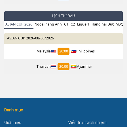
LỊCH THI ĐẤU
ASIAN CUP 2026
Ngoại hạng Anh
C1
C2
Ligue 1
Hạng hai Đức
VĐQG 
ASIAN CUP 2026
-
08/08/2026
Malaysia
20:00
Philippines
Thái Lan
20:00
Myanmar
Danh mục
Giới thiệu
Miễn trừ trách nhiệm