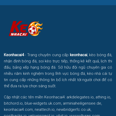
Keonhacai4
- Trang chuyên cung cấp
keonhacai
, kèo bóng đá,
nhận định bóng đá, soi kèo trực tiếp, thống kê kết quả, lịch thi
đấu, bảng xếp hạng bóng đá. Sở hữu đội ngũ chuyên gia có
nhiều năm kinh nghiệm trong lĩnh vực bóng đá, kèo nhà cái tự
tin cung cấp những thông tin bổ ích nhất tới người chơi để có
thể đưa ra lựa chọn sáng suốt.
Cập nhật các tên miền Keonhacai4:
arkdelegates.io
,
athing.io
,
bitchord.io
,
blue-widgets.uk.com
,
arminiaheiligensee.de
,
keonhacai4.com
,
neattech.io
,
newbridgerfc.co.uk
,
postbacks.io
,
veloxproject.io
,
vilvit.io
,
vuvuvultures.com