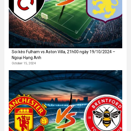
Soi kèo Fulham vs Aston Villa, 21h00 ngày 19/10/2024 –
Ngoại Hạng Anh
October 15, 2024