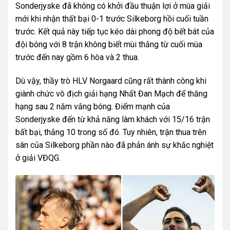
Sonderjyske đã không có khởi đầu thuận lợi ở mùa giải
mới khi nhận thất bại 0-1 trước Silkeborg hồi cuối tuần
trước. Kết quả này tiếp tục kéo dài phong độ bết bát của
đội bóng với 8 trận không biết mùi thắng từ cuối mùa
trước đến nay gồm 6 hòa và 2 thua.
Dù vậy, thầy trò HLV Norgaard cũng rất thành công khi
giành chức vô địch giải hạng Nhất Đan Mạch để thăng
hạng sau 2 năm vắng bóng. Điểm mạnh của
Sonderjyske đến từ khả năng làm khách với 15/16 trận
bất bại, thắng 10 trong số đó. Tuy nhiên, trận thua trên
sân của Silkeborg phần nào đã phản ánh sự khắc nghiệt
ở giải VĐQG.