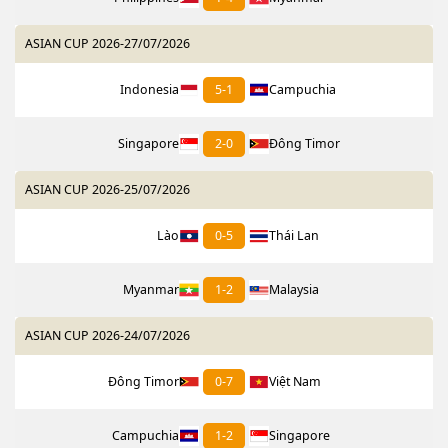
ASIAN CUP 2026
-
27/07/2026
Indonesia
5
-
1
Campuchia
Singapore
2
-
0
Đông Timor
ASIAN CUP 2026
-
25/07/2026
Lào
0
-
5
Thái Lan
Myanmar
1
-
2
Malaysia
ASIAN CUP 2026
-
24/07/2026
Đông Timor
0
-
7
Việt Nam
Campuchia
1
-
2
Singapore