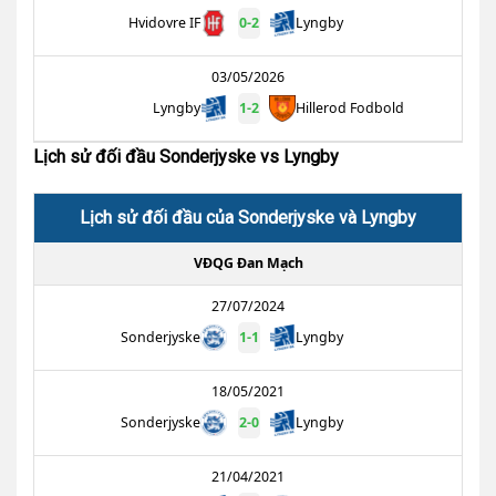
Hvidovre IF
0
-
2
Lyngby
03/05/2026
Lyngby
1
-
2
Hillerod Fodbold
Lịch sử đối đầu Sonderjyske vs Lyngby
Lịch sử đối đầu của Sonderjyske và Lyngby
VĐQG Đan Mạch
27/07/2024
Sonderjyske
1
-
1
Lyngby
18/05/2021
Sonderjyske
2
-
0
Lyngby
21/04/2021