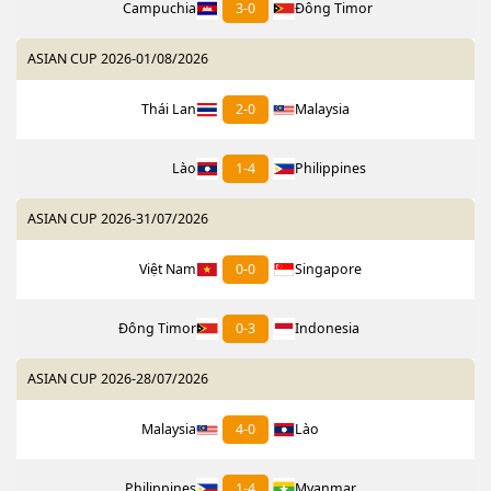
Campuchia
3
-
0
Đông Timor
ASIAN CUP 2026
-
01/08/2026
Thái Lan
2
-
0
Malaysia
Lào
1
-
4
Philippines
ASIAN CUP 2026
-
31/07/2026
Việt Nam
0
-
0
Singapore
Đông Timor
0
-
3
Indonesia
ASIAN CUP 2026
-
28/07/2026
Malaysia
4
-
0
Lào
Philippines
1
-
4
Myanmar