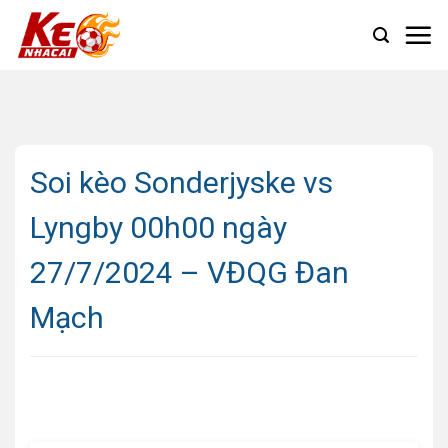
Skip
to
content
Soi kèo Sonderjyske vs
Lyngby 00h00 ngày
27/7/2024 – VĐQG Đan
Mạch