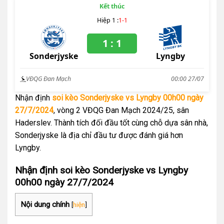
Kết thúc
Hiệp 1 :
1
-
1
1
:
1
Sonderjyske
Lyngby
VĐQG Đan Mạch
00:00
27/07
Nhận định
soi kèo Sonderjyske vs Lyngby 00h00 ngày
27/7/2024
, vòng 2 VĐQG Đan Mạch 2024/25, sân
Haderslev. Thành tích đối đầu tốt cùng chỗ dựa sân nhà,
Sonderjyske là địa chỉ đầu tư được đánh giá hơn
Lyngby.
Nhận định soi kèo Sonderjyske vs Lyngby
00h00 ngày 27/7/2024
Nội dung chính
[
hiện
]