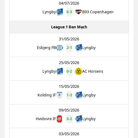
04/07/2026
Lyngby
6
-
3
B93 Copenhagen
League 1 Đan Mạch
31/05/2026
Esbjerg FB
2
-
1
Lyngby
25/05/2026
Lyngby
0
-
2
AC Horsens
15/05/2026
Kolding IF
1
-
3
Lyngby
09/05/2026
Hvidovre IF
0
-
2
Lyngby
03/05/2026