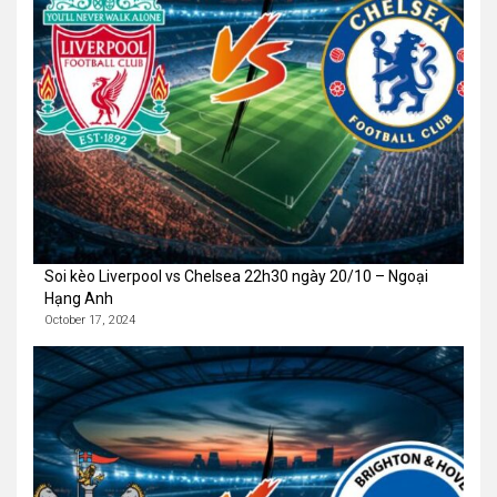
Soi kèo Liverpool vs Chelsea 22h30 ngày 20/10 – Ngoại
Hạng Anh
October 17, 2024