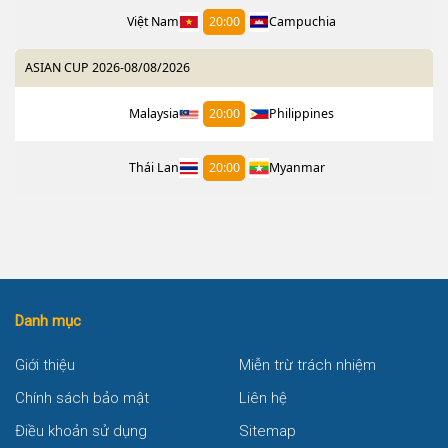
Việt Nam
20:00
Campuchia
ASIAN CUP 2026
-
08/08/2026
Malaysia
20:00
Philippines
Thái Lan
20:00
Myanmar
Danh mục
Giới thiệu
Miễn trừ trách nhiệm
Chính sách bảo mật
Liên hệ
Điều khoản sử dụng
Sitemap