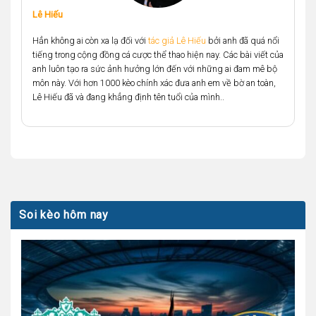
Lê Hiếu
Hẳn không ai còn xa lạ đối với
tác giả Lê Hiếu
bởi anh đã quá nổi
tiếng trong cộng đồng cá cược thể thao hiện nay. Các bài viết của
anh luôn tạo ra sức ảnh hưởng lớn đến với những ai đam mê bộ
môn này. Với hơn 1000 kèo chính xác đưa anh em về bờ an toàn,
Lê Hiếu đã và đang khẳng định tên tuổi của mình..
Soi kèo hôm nay