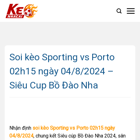
Skip
to
content
Soi kèo Sporting vs Porto
02h15 ngày 04/8/2024 –
Siêu Cup Bồ Đào Nha
Nhận định
soi kèo Sporting vs Porto 02h15 ngày
04/8/2024
, chung kết Siêu cúp Bồ Đào Nha 2024, sân