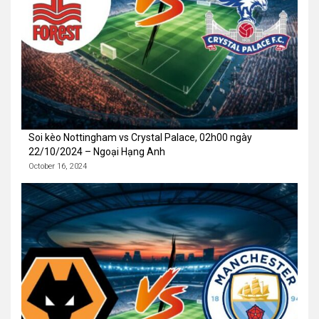
Soi kèo Nottingham vs Crystal Palace, 02h00 ngày
22/10/2024 – Ngoại Hạng Anh
October 16, 2024