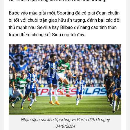
Bước vào mùa giải mới, Sporting đã có giai đoạn chuẩn
bị tốt với chuỗi trận giao hữu ấn tượng, đánh bại các đối
thủ mạnh như Sevilla hay Bilbao để nâng cao tinh thần
trước thềm chung kết Siêu cúp tới đây.
Nhận định soi kèo Sporting vs Porto 02h15 ngày
04/8/2024