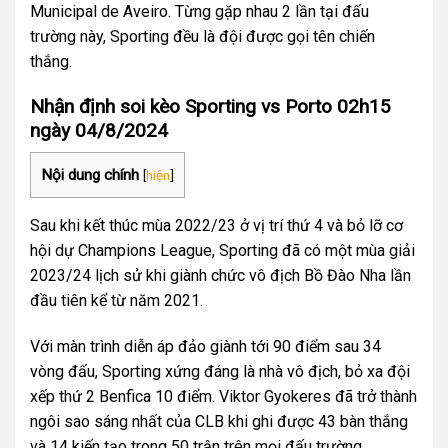
Municipal de Aveiro. Từng gặp nhau 2 lần tại đấu
trường này, Sporting đều là đội được gọi tên chiến
thắng.
Nhận định soi kèo Sporting vs Porto 02h15
ngày 04/8/2024
Nội dung chính
[
hiện
]
Sau khi kết thúc mùa 2022/23 ở vị trí thứ 4 và bỏ lỡ cơ
hội dự Champions League, Sporting đã có một mùa giải
2023/24 lịch sử khi giành chức vô địch Bồ Đào Nha lần
đầu tiên kể từ năm 2021.
Với màn trình diễn áp đảo giành tới 90 điểm sau 34
vòng đấu, Sporting xứng đáng là nhà vô địch, bỏ xa đội
xếp thứ 2 Benfica 10 điểm. Viktor Gyokeres đã trở thành
ngôi sao sáng nhất của CLB khi ghi được 43 bàn thắng
và 14 kiến tạo trong 50 trận trên mọi đấu trường.