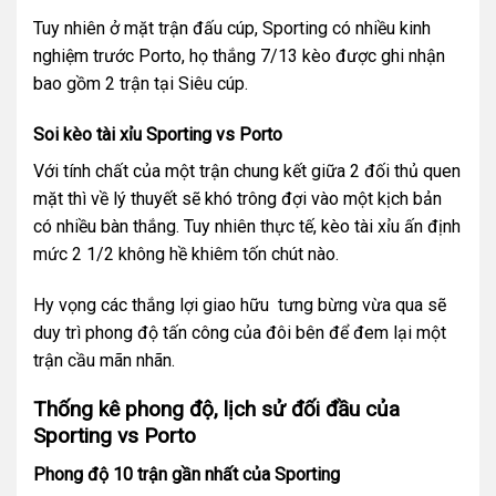
Tuy nhiên ở mặt trận đấu cúp, Sporting có nhiều kinh
nghiệm trước Porto, họ thắng 7/13 kèo được ghi nhận
bao gồm 2 trận tại Siêu cúp.
Soi kèo tài xỉu Sporting vs Porto
Với tính chất của một trận chung kết giữa 2 đối thủ quen
mặt thì về lý thuyết sẽ khó trông đợi vào một kịch bản
có nhiều bàn thắng. Tuy nhiên thực tế, kèo tài xỉu ấn định
mức 2 1/2 không hề khiêm tốn chút nào.
Hy vọng các thắng lợi giao hữu tưng bừng vừa qua sẽ
duy trì phong độ tấn công của đôi bên để đem lại một
trận cầu mãn nhãn.
Thống kê phong độ, lịch sử đối đầu của
Sporting vs Porto
Phong độ 10 trận gần nhất của Sporting