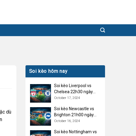
Soi kèo hôm nay
Soi kèo Liverpool vs
Chelsea 22h30 ngày
20/10 – Ngoại Hạng
October 17, 2024
Anh
Soi kèo Newcastle vs
Mặc dù
Brighton 21h00 ngày
n
19/10/2024 – Ngoại
October 16, 2024
Hạng Anh
Soi kèo Nottingham vs