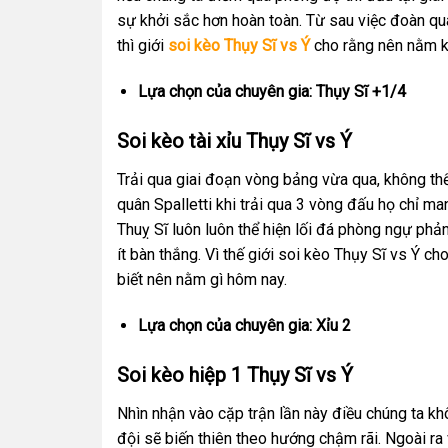
sự khởi sắc hơn hoàn toàn. Từ sau việc đoàn quâ
thì giới
soi kèo Thụy Sĩ vs Ý
cho rằng nên nằm k
Lựa chọn của chuyên gia: Thụy Sĩ +1/4
Soi kèo tài xỉu Thụy Sĩ vs Ý
Trải qua giai đoạn vòng bảng vừa qua, không thể
quân Spalletti khi trải qua 3 vòng đấu họ chỉ ma
Thuỵ Sĩ luôn luôn thể hiện lối đá phòng ngự ph
ít bàn thắng. Vì thế giới soi kèo Thụy Sĩ vs Ý ch
biết nên nằm gì hôm nay.
Lựa chọn của chuyên gia: Xỉu 2
Soi kèo hiệp 1 Thụy Sĩ vs Ý
Nhìn nhận vào cặp trận lần này điều chúng ta khô
đội sẽ biến thiên theo hướng chậm rãi. Ngoài ra