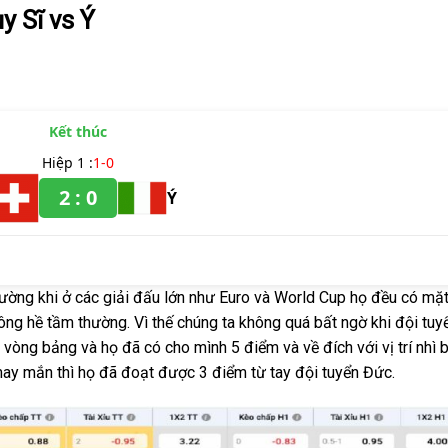
y Sĩ vs Ý
Kết thúc
Hiệp 1 :
1
-
0
2
:
0
Ý
ường khi ở các giải đấu lớn như Euro và World Cup họ đều có mặt
g hề tầm thường. Vì thế chúng ta không quá bất ngờ khi đội tuy
vòng bảng và họ đã có cho mình 5 điểm và về đích với vị trí nhì 
 may mắn thì họ đã đoạt được 3 điểm từ tay đội tuyển Đức.