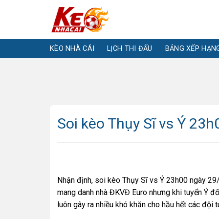
Skip
to
content
KÈO NHÀ CÁI
LỊCH THI ĐẤU
BẢNG XẾP HẠN
Soi kèo Thụy Sĩ vs Ý 23
Nhận định, soi kèo Thụy Sĩ vs Ý 23h00 ngày 29
mang danh nhà ĐKVĐ Euro nhưng khi tuyển Ý đối
luôn gây ra nhiều khó khăn cho hầu hết các đội t