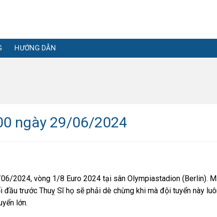
G
HƯỚNG DẪN
h00 ngày 29/06/2024
/06/2024, vòng 1/8 Euro 2024 tại sân Olympiastadion (Berlin). 
 đầu trước Thuỵ Sĩ họ sẽ phải dè chừng khi mà đội tuyển này luô
uyển lớn.