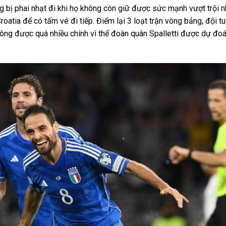
g bị phai nhạt đi khi họ không còn giữ được sức mạnh vượt trội 
oatia để có tấm vé đi tiếp. Điểm lại 3 loạt trận vòng bảng, đội t
hông được quá nhiều chính vì thế đoàn quân Spalletti được dự đo