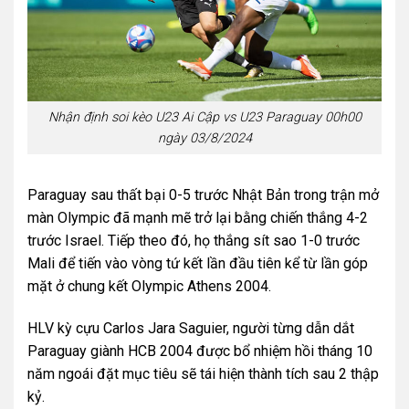
Nhận định soi kèo U23 Ai Cập vs U23 Paraguay 00h00
ngày 03/8/2024
Paraguay sau thất bại 0-5 trước Nhật Bản trong trận mở
màn Olympic đã mạnh mẽ trở lại bằng chiến thắng 4-2
trước Israel. Tiếp theo đó, họ thắng sít sao 1-0 trước
Mali để tiến vào vòng tứ kết lần đầu tiên kể từ lần góp
mặt ở chung kết Olympic Athens 2004.
HLV kỳ cựu Carlos Jara Saguier, người từng dẫn dắt
Paraguay giành HCB 2004 được bổ nhiệm hồi tháng 10
năm ngoái đặt mục tiêu sẽ tái hiện thành tích sau 2 thập
kỷ.