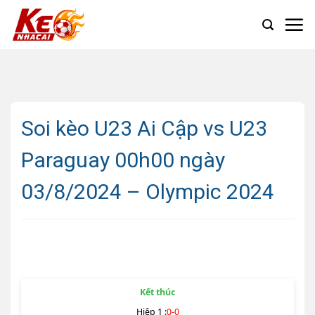
Skip
to
content
Soi kèo U23 Ai Cập vs U23
Paraguay 00h00 ngày
03/8/2024 – Olympic 2024
Kết thúc
Hiệp 1 :
0
-
0