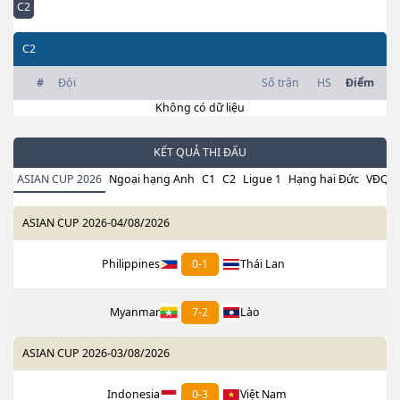
C2
C2
#
Đội
Số trận
HS
Điểm
Không có dữ liệu
KẾT QUẢ THI ĐẤU
ASIAN CUP 2026
Ngoại hạng Anh
C1
C2
Ligue 1
Hạng hai Đức
VĐQG 
ASIAN CUP 2026
-
04/08/2026
Philippines
0
-
1
Thái Lan
Myanmar
7
-
2
Lào
ASIAN CUP 2026
-
03/08/2026
Indonesia
0
-
3
Việt Nam