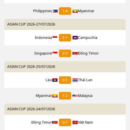
Philippines
1
-
4
Myanmar
ASIAN CUP 2026
-
27/07/2026
Indonesia
5
-
1
Campuchia
Singapore
2
-
0
Đông Timor
ASIAN CUP 2026
-
25/07/2026
Lào
0
-
5
Thái Lan
Myanmar
1
-
2
Malaysia
ASIAN CUP 2026
-
24/07/2026
Đông Timor
0
-
7
Việt Nam