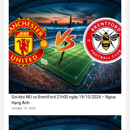
Soi kèo MU vs Brentford 21h00 ngày 19/10/2024 – Ngoại
Hạng Anh
October 14, 2024