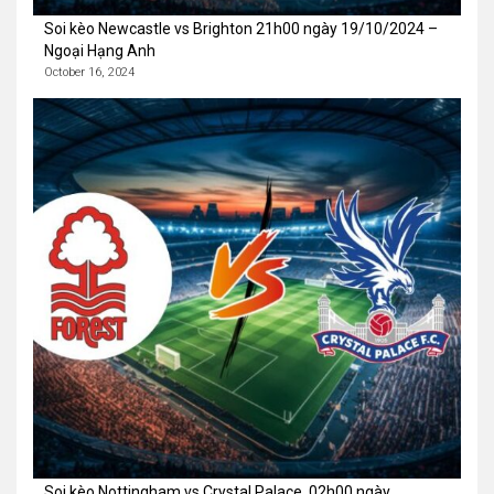
Soi kèo Newcastle vs Brighton 21h00 ngày 19/10/2024 –
Ngoại Hạng Anh
October 16, 2024
Soi kèo Nottingham vs Crystal Palace, 02h00 ngày