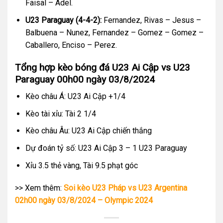
Faisal – Adel.
U23 Paraguay (4-4-2):
Fernandez, Rivas – Jesus –
Balbuena – Nunez, Fernandez – Gomez – Gomez –
Caballero, Enciso – Perez.
Tổng hợp kèo bóng đá U23 Ai Cập vs U23
Paraguay 00h00 ngày 03/8/2024
Kèo châu Á: U23 Ai Cập +1/4
Kèo tài xỉu: Tài 2 1/4
Kèo châu Âu: U23 Ai Cập chiến thắng
Dự đoán tỷ số: U23 Ai Cập 3 – 1 U23 Paraguay
Xỉu 3.5 thẻ vàng, Tài 9.5 phạt góc
>> Xem thêm:
Soi kèo U23 Pháp vs U23 Argentina
02h00 ngày 03/8/2024 – Olympic 2024