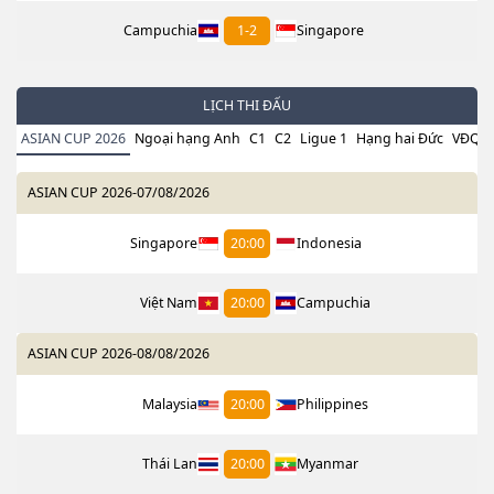
Campuchia
1
-
2
Singapore
LỊCH THI ĐẤU
ASIAN CUP 2026
Ngoại hạng Anh
C1
C2
Ligue 1
Hạng hai Đức
VĐQG 
ASIAN CUP 2026
-
07/08/2026
Singapore
20:00
Indonesia
Việt Nam
20:00
Campuchia
ASIAN CUP 2026
-
08/08/2026
Malaysia
20:00
Philippines
Thái Lan
20:00
Myanmar