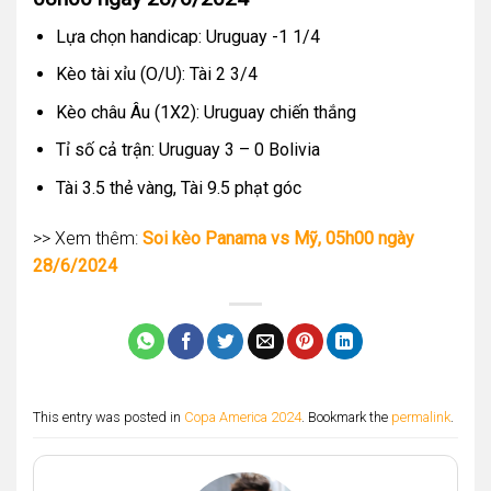
Lựa chọn handicap: Uruguay -1 1/4
Kèo tài xỉu (O/U): Tài 2 3/4
Kèo châu Âu (1X2): Uruguay chiến thắng
Tỉ số cả trận: Uruguay 3 – 0 Bolivia
Tài 3.5 thẻ vàng, Tài 9.5 phạt góc
>> Xem thêm:
Soi kèo Panama vs Mỹ, 05h00 ngày
28/6/2024
This entry was posted in
Copa America 2024
. Bookmark the
permalink
.