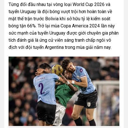
Từng đối đầu nhau tại vòng loại World Cup 2026 và
tuyển Uruguay là đội bóng vượt trội hơn hoàn toàn về
mặt thế trận trước Bolivia khi sở hữu tỷ lệ kiểm soát
bóng tận 66%. Trở lại mùa Copa America 2024 lần này
sức mạnh của tuyển Uruguay được giới chuyên gia phân
tích đánh giá là ứng cử viên sáng tranh chấp ngôi vô
địch với đội tuyển Argentina trong mùa giải năm nay.