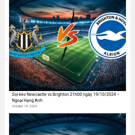
Soi kèo Newcastle vs Brighton 21h00 ngày 19/10/2024 –
Ngoại Hạng Anh
October 16, 2024