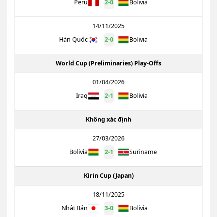
Peru
2
-
0
Bolivia
14/11/2025
Hàn Quốc
2
-
0
Bolivia
World Cup (Preliminaries) Play-Offs
01/04/2026
Iraq
2
-
1
Bolivia
Không xác định
27/03/2026
Bolivia
2
-
1
Suriname
Kirin Cup (Japan)
18/11/2025
Nhật Bản
3
-
0
Bolivia