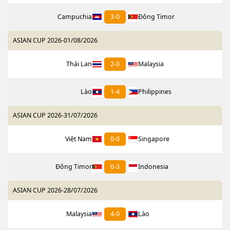
Campuchia
3
-
0
Đông Timor
ASIAN CUP 2026
-
01/08/2026
Thái Lan
2
-
0
Malaysia
Lào
1
-
4
Philippines
ASIAN CUP 2026
-
31/07/2026
Việt Nam
0
-
0
Singapore
Đông Timor
0
-
3
Indonesia
ASIAN CUP 2026
-
28/07/2026
Malaysia
4
-
0
Lào