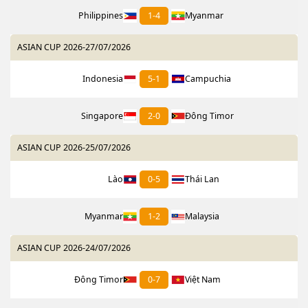
Philippines
1
-
4
Myanmar
ASIAN CUP 2026
-
27/07/2026
Indonesia
5
-
1
Campuchia
Singapore
2
-
0
Đông Timor
ASIAN CUP 2026
-
25/07/2026
Lào
0
-
5
Thái Lan
Myanmar
1
-
2
Malaysia
ASIAN CUP 2026
-
24/07/2026
Đông Timor
0
-
7
Việt Nam