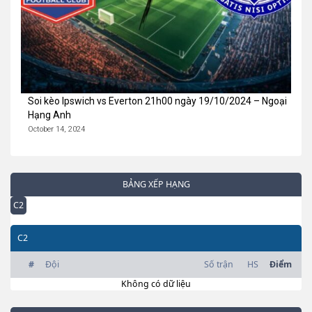
Soi kèo Ipswich vs Everton 21h00 ngày 19/10/2024 – Ngoại
Hạng Anh
October 14, 2024
BẢNG XẾP HẠNG
C2
C2
#
Đội
Số trận
HS
Điểm
Không có dữ liệu