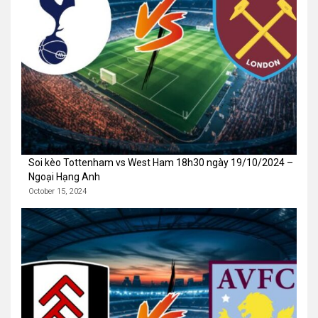
Soi kèo Tottenham vs West Ham 18h30 ngày 19/10/2024 –
Ngoại Hạng Anh
October 15, 2024