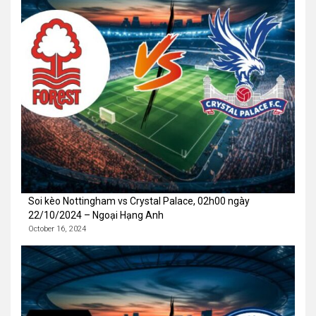
Soi kèo Nottingham vs Crystal Palace, 02h00 ngày
22/10/2024 – Ngoại Hạng Anh
October 16, 2024