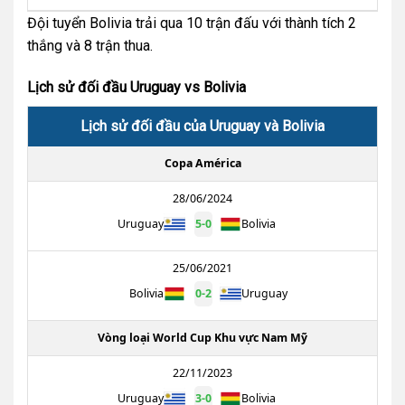
Đội tuyển Bolivia trải qua 10 trận đấu với thành tích 2
thắng và 8 trận thua.
Lịch sử đối đầu Uruguay vs Bolivia
Lịch sử đối đầu của Uruguay và Bolivia
Copa América
28/06/2024
Uruguay
5
-
0
Bolivia
25/06/2021
Bolivia
0
-
2
Uruguay
Vòng loại World Cup Khu vực Nam Mỹ
22/11/2023
Uruguay
3
-
0
Bolivia