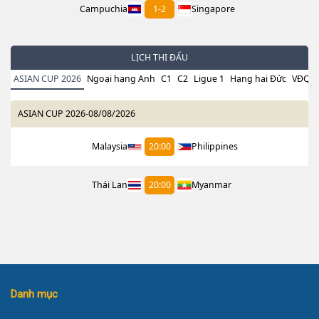
Campuchia
1
-
2
Singapore
LỊCH THI ĐẤU
ASIAN CUP 2026
Ngoại hạng Anh
C1
C2
Ligue 1
Hạng hai Đức
VĐQG 
ASIAN CUP 2026
-
08/08/2026
Malaysia
20:00
Philippines
Thái Lan
20:00
Myanmar
Danh mục