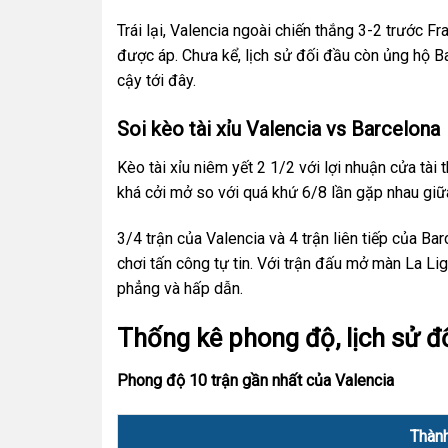
Trái lại, Valencia ngoài chiến thắng 3-2 trước Fr
được áp. Chưa kể, lịch sử đối đầu còn ủng hộ Ba
cậy tới đây.
Soi kèo tài xỉu Valencia vs Barcelona
Kèo tài xỉu niêm yết 2 1/2 với lợi nhuận cửa tài 
khá cởi mở so với quá khứ 6/8 lần gặp nhau giữ
3/4 trận của Valencia và 4 trận liên tiếp của B
chơi tấn công tự tin. Với trận đấu mở màn La Li
phẳng và hấp dẫn.
Thống kê phong độ, lịch sử đ
Phong độ 10 trận gần nhất của Valencia
Thành