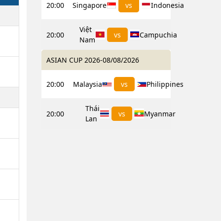
20:00
Singapore
vs
Indonesia
Việt
20:00
vs
Campuchia
Nam
ASIAN CUP 2026
-
08/08/2026
20:00
Malaysia
vs
Philippines
Thái
20:00
vs
Myanmar
Lan