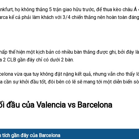
ankfurt, họ không thắng 5 trận giao hữu trước, để thua kèo châu Á 
rca kể cả phải làm khách với 3/4 chiến thắng nên hoàn toàn đáng
thấp thể hiện một kịch bản có nhiều bàn thắng được ghi, bởi đây là 
a 2 CLB gần đây chỉ có dưới 2 bàn.
arcelona vừa qua tuy không đặt nặng kết quả, nhưng vẫn cho thấy l
ga cần sự khởi đầu tốt, đôi bên có lẽ sẽ mang tới một diễn biến s
ối đầu của Valencia vs Barcelona
 tích gần đây của Barcelona