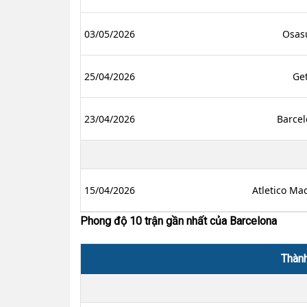
03/05/2026
Osas
25/04/2026
Ge
23/04/2026
Barce
15/04/2026
Atletico Ma
Phong độ 10 trận gần nhất của Barcelona
Thành