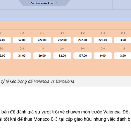
tỷ lệ kèo bóng đá Valencia vs Barcelona
 bàn để đánh giá sự vượt trội về chuyên môn trước Valencia. Đội
i tốt khi để thua Monaco 0-3 tại cúp giao hữu, nhưng việc đánh b
.