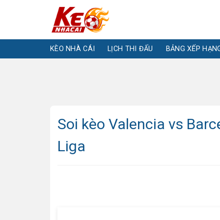
Skip
to
content
KÈO NHÀ CÁI
LỊCH THI ĐẤU
BẢNG XẾP HẠN
Soi kèo Valencia vs Bar
Liga