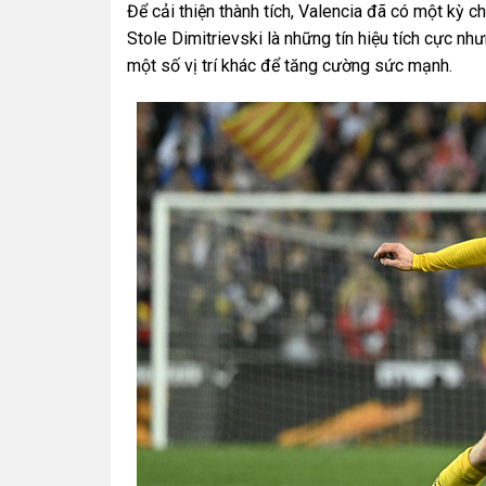
Để cải thiện thành tích, Valencia đã có một kỳ 
Stole Dimitrievski là những tín hiệu tích cực 
một số vị trí khác để tăng cường sức mạnh.