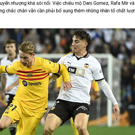
chuyển nhượng khá sôi nổi. Việc chiêu mộ Dani Gomez, Rafa Mir và
nhưng chắc chắn vẫn cần phải bổ sung thêm những nhân tố chất lượ