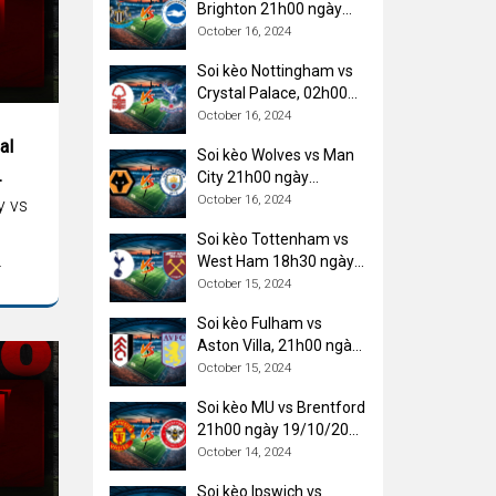
Brighton 21h00 ngày
19/10/2024 – Ngoại
October 16, 2024
Hạng Anh
Soi kèo Nottingham vs
Crystal Palace, 02h00
ngày 22/10/2024 –
October 16, 2024
Ngoại Hạng Anh
al
Soi kèo Wolves vs Man
City 21h00 ngày
19/10/2024 – Ngoại
October 16, 2024
y vs
Hạng Anh
Soi kèo Tottenham vs
West Ham 18h30 ngày
19/10/2024 – Ngoại
October 15, 2024
Hạng Anh
Soi kèo Fulham vs
Aston Villa, 21h00 ngày
19/10/2024 – Ngoại
October 15, 2024
Hạng Anh
Soi kèo MU vs Brentford
21h00 ngày 19/10/2024
– Ngoại Hạng Anh
October 14, 2024
Soi kèo Ipswich vs