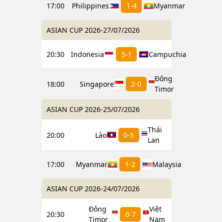
17:00
Philippines
1
-
4
Myanmar
ASIAN CUP 2026
-
27/07/2026
20:30
Indonesia
5
-
1
Campuchia
Đông
18:00
Singapore
2
-
0
Timor
ASIAN CUP 2026
-
25/07/2026
Thái
20:00
Lào
0
-
5
Lan
17:00
Myanmar
1
-
2
Malaysia
ASIAN CUP 2026
-
24/07/2026
Đông
Việt
20:30
0
-
7
Timor
Nam