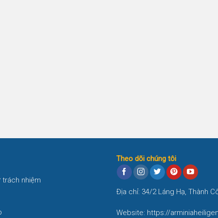
Theo dõi chúng tôi
ừ trách nhiệm
Địa chỉ: 34/2 Láng Hạ, Thành Cô
p
Website:
https://arminiaheilig