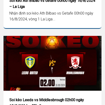
Soi kèo Ath Bilbao vs Getafe 00h00 ngày 16/8/2024
– La Liga
Nhận định soi kèo Ath Bilbao vs Getafe 00h00 ngày
16/8/2024, vòng 1 La Liga...
Soi kèo Leeds vs Middlesbrough 02h00 ngày