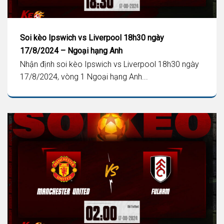
Soi kèo Ipswich vs Liverpool 18h30 ngày
17/8/2024 – Ngoại hạng Anh
Nhận định soi kèo Ipswich vs Liverpool 18h30 ngày
17/8/2024, vòng 1 Ngoại hạng Anh...