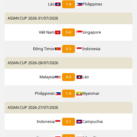
Lào
1
-
4
Philippines
ASIAN CUP 2026
-
31/07/2026
Việt Nam
0
-
0
Singapore
Đông Timor
0
-
3
Indonesia
ASIAN CUP 2026
-
28/07/2026
Malaysia
4
-
0
Lào
Philippines
1
-
4
Myanmar
ASIAN CUP 2026
-
27/07/2026
Indonesia
5
-
1
Campuchia