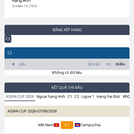
Hạng Anh
October 14, 2024
BẢNG XẾP HẠNG
C2
C2
#
Đội
Số trận
HS
Điểm
Không có dữ liệu
KẾT QUẢ THI ĐẤU
ASIAN CUP 2026
Ngoại hạng Anh
C1
C2
Ligue 1
Hạng hai Đức
VĐQG 
ASIAN CUP 2026
-
07/08/2026
Việt Nam
3
-
1
Campuchia