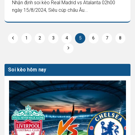
Nhận định soi kèo Real Madrid vs Atalanta 02h00
ngày 15/8/2024, Siêu cúp châu Âu...
1
2
3
4
5
6
7
8
Soi kèo hôm nay