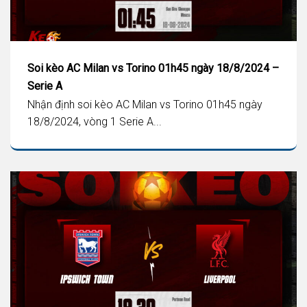
Soi kèo AC Milan vs Torino 01h45 ngày 18/8/2024 –
Serie A
Nhận định soi kèo AC Milan vs Torino 01h45 ngày
18/8/2024, vòng 1 Serie A...