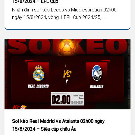
15/8/2024 – EFL Cup
Nhận định soi kèo Leeds vs Middlesbrough 02h00
ngày 15/8/2024, vòng 1 EFL Cup 2024/25,...
Soi kèo Real Madrid vs Atalanta 02h00 ngày
15/8/2024 – Siêu cúp châu Âu