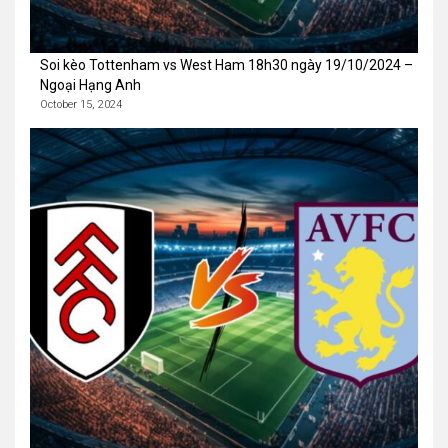
Soi kèo Tottenham vs West Ham 18h30 ngày 19/10/2024 –
Ngoại Hạng Anh
October 15, 2024