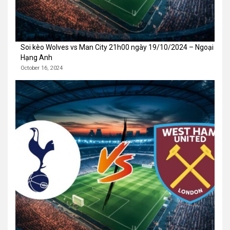
Soi kèo Wolves vs Man City 21h00 ngày 19/10/2024 – Ngoại
Hạng Anh
October 16, 2024