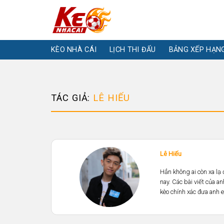
Skip
to
content
KÈO NHÀ CÁI
LỊCH THI ĐẤU
BẢNG XẾP HẠN
TÁC GIẢ:
LÊ HIẾU
Lê Hiếu
Hẳn không ai còn xa lạ 
nay. Các bài viết của 
kèo chính xác đưa anh e