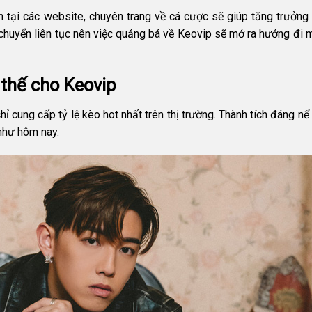
n tại các website, chuyên trang về cá cược sẽ giúp tăng trưởng 
 chuyển liên tục nên việc quảng bá về Keovip sẽ mở ra hướng đi 
 thế cho Keovip
ỉ cung cấp tỷ lệ kèo hot nhất trên thị trường. Thành tích đáng nể
 như hôm nay.