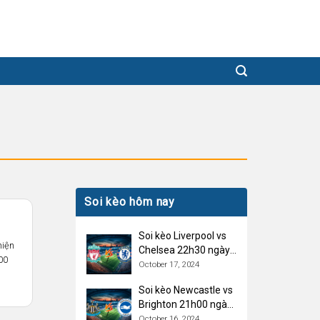
Soi kèo hôm nay
Soi kèo Liverpool vs
hiện
Chelsea 22h30 ngày
00
20/10 – Ngoại Hạng
October 17, 2024
Anh
Soi kèo Newcastle vs
Brighton 21h00 ngày
19/10/2024 – Ngoại
October 16, 2024