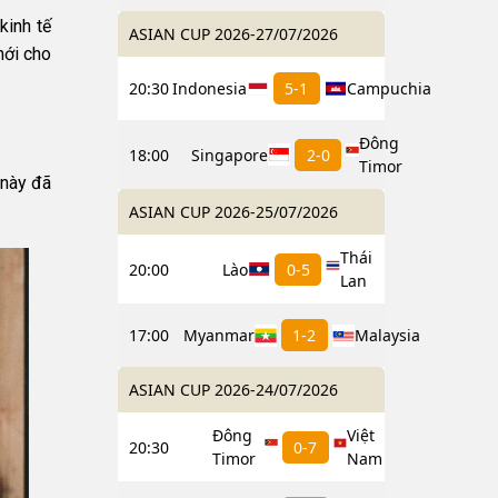
kinh tế
ASIAN CUP 2026
-
27/07/2026
mới cho
20:30
Indonesia
5
-
1
Campuchia
Đông
18:00
Singapore
2
-
0
Timor
 này đã
ASIAN CUP 2026
-
25/07/2026
Thái
20:00
Lào
0
-
5
Lan
17:00
Myanmar
1
-
2
Malaysia
ASIAN CUP 2026
-
24/07/2026
Đông
Việt
20:30
0
-
7
Timor
Nam