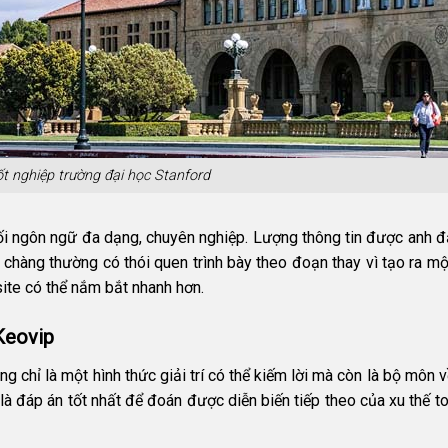
ốt nghiệp trường đại học Stanford
lối ngôn ngữ đa dạng, chuyên nghiệp. Lượng thông tin được anh đ
 chàng thường có thói quen trình bày theo đoạn thay vì tạo ra m
ite có thể nắm bắt nhanh hơn.
Keovip
g chỉ là một hình thức giải trí có thể kiếm lời mà còn là bộ môn v
h là đáp án tốt nhất để đoán được diễn biến tiếp theo của xu thế t