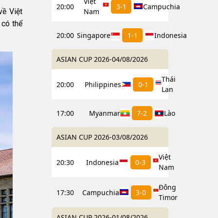
Việt
20:00
3
-
1
Campuchia
về Việt
Nam
 có thể
20:00
Singapore
1
-
1
Indonesia
ASIAN CUP 2026
-
04/08/2026
Thái
20:00
Philippines
0
-
1
Lan
17:00
Myanmar
7
-
2
Lào
ASIAN CUP 2026
-
03/08/2026
Việt
20:30
Indonesia
0
-
3
Nam
Đông
17:30
Campuchia
3
-
0
Timor
ASIAN CUP 2026
-
01/08/2026