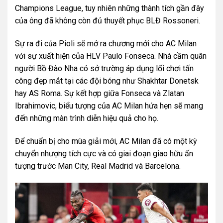
Champions League, tuy nhiên những thành tích gần đây
của ông đã không còn đủ thuyết phục BLĐ Rossoneri.
Sự ra đi của Pioli sẽ mở ra chương mới cho AC Milan
với sự xuất hiện của HLV Paulo Fonseca. Nhà cầm quân
người Bồ Đào Nha có sở trường áp dụng lối chơi tấn
công đẹp mắt tại các đội bóng như Shakhtar Donetsk
hay AS Roma. Sự kết hợp giữa Fonseca và Zlatan
Ibrahimovic, biểu tượng của AC Milan hứa hẹn sẽ mang
đến những màn trình diễn hiệu quả cho họ.
Để chuẩn bị cho mùa giải mới, AC Milan đã có một kỳ
chuyển nhượng tích cực và có giai đoạn giao hữu ấn
tượng trước Man City, Real Madrid và Barcelona.