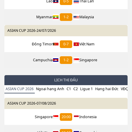
Lào
0
-
5
Thái Lan
Myanmar
1
-
2
Malaysia
ASIAN CUP 2026
-
24/07/2026
Đông Timor
0
-
7
Việt Nam
Campuchia
1
-
2
Singapore
LỊCH THI ĐẤU
ASIAN CUP 2026
Ngoại hạng Anh
C1
C2
Ligue 1
Hạng hai Đức
VĐQG 
ASIAN CUP 2026
-
07/08/2026
Singapore
20:00
Indonesia