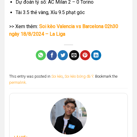
Dự đoán tỷ số: AC Milan 2 – 0 Torino
Tài 3.5 thẻ vàng, Xỉu 9.5 phạt góc
>> Xem thêm:
Soi kèo Valencia vs Barcelona 02h30
ngày 18/8/2024 – La Liga
This entry was posted in
Soi kèo
,
Soi kèo bóng đá Ý
. Bookmark the
permalink
.