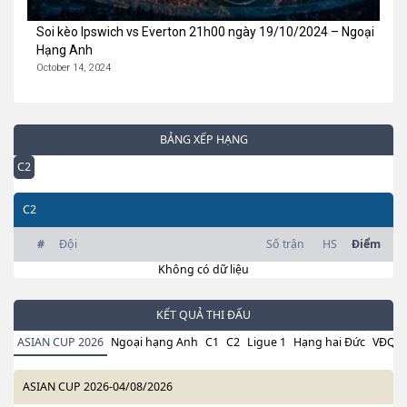
Soi kèo Ipswich vs Everton 21h00 ngày 19/10/2024 – Ngoại
Hạng Anh
October 14, 2024
BẢNG XẾP HẠNG
C2
C2
#
Đội
Số trận
HS
Điểm
Không có dữ liệu
KẾT QUẢ THI ĐẤU
ASIAN CUP 2026
Ngoại hạng Anh
C1
C2
Ligue 1
Hạng hai Đức
VĐQG 
ASIAN CUP 2026
-
04/08/2026