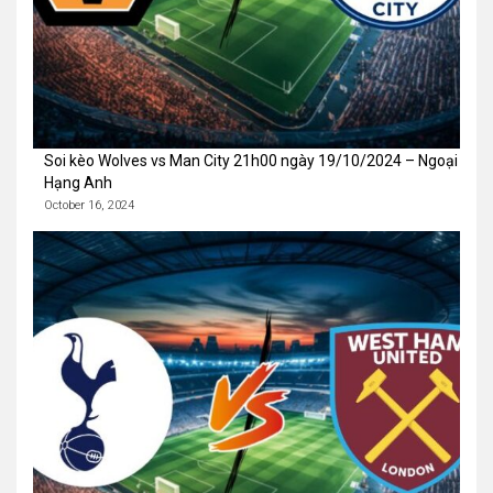
Soi kèo Wolves vs Man City 21h00 ngày 19/10/2024 – Ngoại
Hạng Anh
October 16, 2024