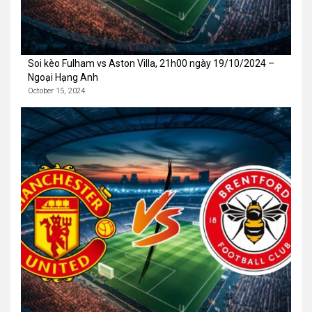
Soi kèo Fulham vs Aston Villa, 21h00 ngày 19/10/2024 –
Ngoại Hạng Anh
October 15, 2024