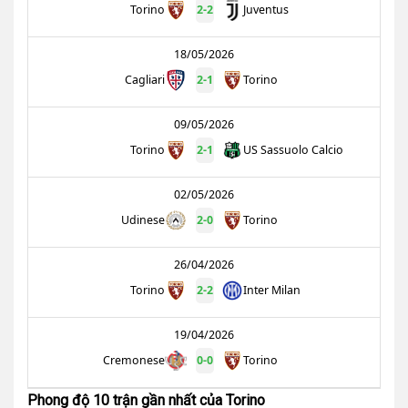
Torino
2
-
2
Juventus
18/05/2026
Cagliari
2
-
1
Torino
09/05/2026
Torino
2
-
1
US Sassuolo Calcio
02/05/2026
Udinese
2
-
0
Torino
26/04/2026
Torino
2
-
2
Inter Milan
19/04/2026
Cremonese
0
-
0
Torino
Phong độ 10 trận gần nhất của Torino