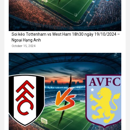
Soi kèo Tottenham vs West Ham 18h30 ngày 19/10/2024 –
Ngoại Hạng Anh
October 15, 2024