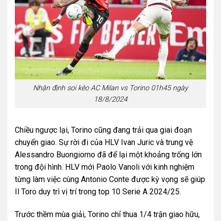
Nhận định soi kèo AC Milan vs Torino 01h45 ngày
18/8/2024
Chiều ngược lại, Torino cũng đang trải qua giai đoạn
chuyển giao. Sự rời đi của HLV Ivan Juric và trung vệ
Alessandro Buongiorno đã để lại một khoảng trống lớn
trong đội hình. HLV mới Paolo Vanoli với kinh nghiệm
từng làm việc cùng Antonio Conte được kỳ vọng sẽ giúp
Il Toro duy trì vị trí trong top 10 Serie A 2024/25.
Trước thềm mùa giải, Torino chỉ thua 1/4 trận giao hữu,