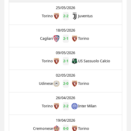
25/05/2026
Torino
2
-
2
Juventus
18/05/2026
Cagliari
2
-
1
Torino
09/05/2026
Torino
2
-
1
US Sassuolo Calcio
02/05/2026
Udinese
2
-
0
Torino
26/04/2026
Torino
2
-
2
Inter Milan
19/04/2026
Cremonese
0
-
0
Torino