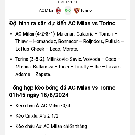
13/01/2021
AC Milan
0
-
0
Torino
Đội hình ra sân dự kiến AC Milan vs Torino
AC Milan (4-2-3-1):
Maignan, Calabria – Tomori –
Thiaw – Hernandez, Bennacer – Reijnders, Pulisic –
Loftus-Cheek – Leao, Morata.
Torino (3-5-2):
Milinkovic-Savic, Vojvoda – Coco –
Masina, Bellanova – Ricci – Linetty – Ilic – Lazaro,
Adams – Zapata.
Tổng hợp kèo bóng đá AC Milan vs Torino
01h45 ngày 18/8/2024
Kèo châu Á: AC Milan -3/4
Kèo tài xỉu: Xỉu 2 1/2
Kèo châu Âu: AC Milan chiến thắng