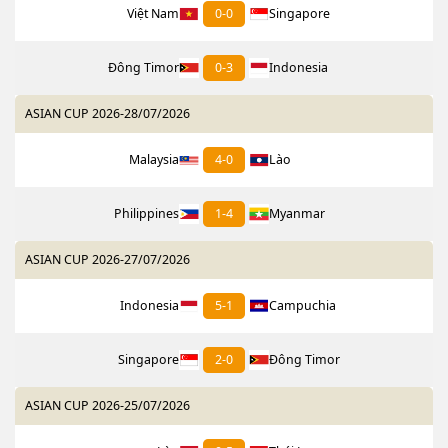
Việt Nam
0
-
0
Singapore
Đông Timor
0
-
3
Indonesia
ASIAN CUP 2026
-
28/07/2026
Malaysia
4
-
0
Lào
Philippines
1
-
4
Myanmar
ASIAN CUP 2026
-
27/07/2026
Indonesia
5
-
1
Campuchia
Singapore
2
-
0
Đông Timor
ASIAN CUP 2026
-
25/07/2026