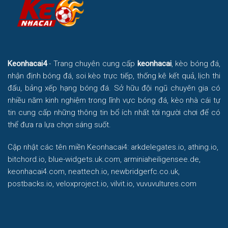
Keonhacai4
- Trang chuyên cung cấp
keonhacai
, kèo bóng đá,
nhận định bóng đá, soi kèo trực tiếp, thống kê kết quả, lịch thi
đấu, bảng xếp hạng bóng đá. Sở hữu đội ngũ chuyên gia có
nhiều năm kinh nghiệm trong lĩnh vực bóng đá, kèo nhà cái tự
tin cung cấp những thông tin bổ ích nhất tới người chơi để có
thể đưa ra lựa chọn sáng suốt.
Cập nhật các tên miền Keonhacai4:
arkdelegates.io
,
athing.io
,
bitchord.io
,
blue-widgets.uk.com
,
arminiaheiligensee.de
,
keonhacai4.com
,
neattech.io
,
newbridgerfc.co.uk
,
postbacks.io
,
veloxproject.io
,
vilvit.io
,
vuvuvultures.com