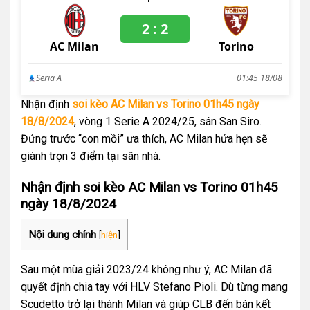
2
:
2
AC Milan
Torino
Seria A
01:45
18/08
Nhận định
soi kèo AC Milan vs Torino 01h45 ngày
18/8/2024
, vòng 1 Serie A 2024/25, sân San Siro.
Đứng trước “con mồi” ưa thích, AC Milan hứa hẹn sẽ
giành trọn 3 điểm tại sân nhà.
Nhận định soi kèo AC Milan vs Torino 01h45
ngày 18/8/2024
Nội dung chính
[
hiện
]
Sau một mùa giải 2023/24 không như ý, AC Milan đã
quyết định chia tay với HLV Stefano Pioli. Dù từng mang
Scudetto trở lại thành Milan và giúp CLB đến bán kết