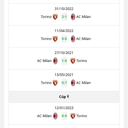
31/10/2022
Torino
2
-
1
AC Milan
11/04/2022
Torino
0
-
0
AC Milan
27/10/2021
AC Milan
1
-
0
Torino
13/05/2021
Torino
0
-
7
AC Milan
Cúp Ý
12/01/2023
AC Milan
0
-
0
Torino