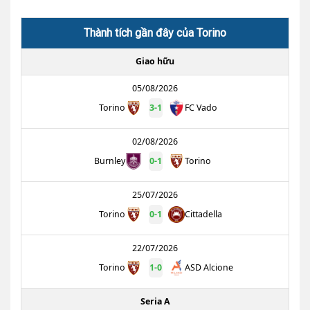
Thành tích gần đây của Torino
Giao hữu
05/08/2026
Torino
3
-
1
FC Vado
02/08/2026
Burnley
0
-
1
Torino
25/07/2026
Torino
0
-
1
Cittadella
22/07/2026
Torino
1
-
0
ASD Alcione
Seria A