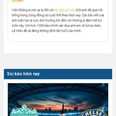
Lê Hiếu
Hẳn không ai còn xa lạ đối với
tác giả Lê Hiếu
bởi anh đã quá nổi
tiếng trong cộng đồng cá cược thể thao hiện nay. Các bài viết của
anh luôn tạo ra sức ảnh hưởng lớn đến với những ai đam mê bộ
môn này. Với hơn 1000 kèo chính xác đưa anh em về bờ an toàn,
Lê Hiếu đã và đang khẳng định tên tuổi của mình..
Soi kèo hôm nay