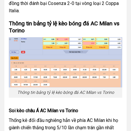
đồng thời đánh bại Cosenza 2-0 tại vòng loại 2 Coppa
Italia.
Thông tin bảng tỷ lệ kèo bóng đá AC Milan vs
Torino
Thông tin bảng tỷ lệ kèo bóng đá AC Milan vs Torino
Soi kèo châu Á AC Milan vs Torino
Thống kê đối đầu nghiêng hẳn về phía AC Milan khi họ
giành chiến thắng trong 5/10 lần chạm trán gần nhất