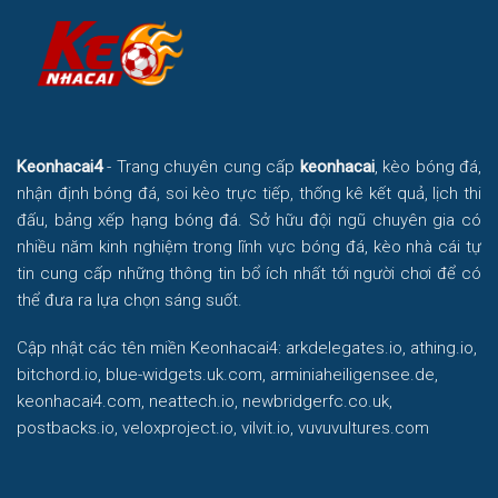
Keonhacai4
- Trang chuyên cung cấp
keonhacai
, kèo bóng đá,
nhận định bóng đá, soi kèo trực tiếp, thống kê kết quả, lịch thi
đấu, bảng xếp hạng bóng đá. Sở hữu đội ngũ chuyên gia có
nhiều năm kinh nghiệm trong lĩnh vực bóng đá, kèo nhà cái tự
tin cung cấp những thông tin bổ ích nhất tới người chơi để có
thể đưa ra lựa chọn sáng suốt.
Cập nhật các tên miền Keonhacai4:
arkdelegates.io
,
athing.io
,
bitchord.io
,
blue-widgets.uk.com
,
arminiaheiligensee.de
,
keonhacai4.com
,
neattech.io
,
newbridgerfc.co.uk
,
postbacks.io
,
veloxproject.io
,
vilvit.io
,
vuvuvultures.com