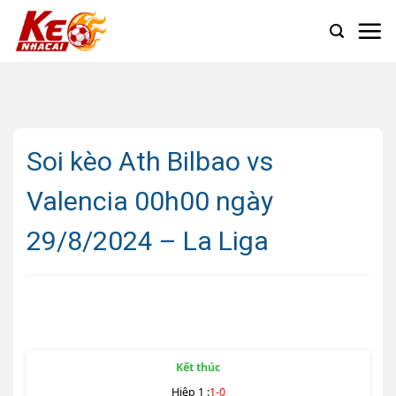
Skip
to
content
Soi kèo Ath Bilbao vs
Valencia 00h00 ngày
29/8/2024 – La Liga
Kết thúc
Hiệp 1 :
1
-
0