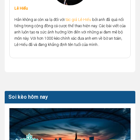
Lê Hiếu
Hẳn không ai còn xa lạ đối với
tác giả Lê Hiếu
bởi anh đã quá nổi
tiếng trong cộng đồng cá cược thể thao hiện nay. Các bài viết của
anh luôn tạo ra sức ảnh hưởng lớn đến với những ai đam mê bộ
môn này. Với hơn 1000 kèo chính xác đưa anh em về bờ an toàn,
Lê Hiếu đã và đang khẳng định tên tuổi của mình..
Soi kèo hôm nay