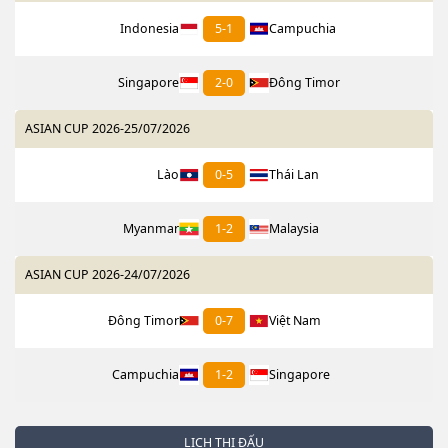
Indonesia
5
-
1
Campuchia
Singapore
2
-
0
Đông Timor
ASIAN CUP 2026
-
25/07/2026
Lào
0
-
5
Thái Lan
Myanmar
1
-
2
Malaysia
ASIAN CUP 2026
-
24/07/2026
Đông Timor
0
-
7
Việt Nam
Campuchia
1
-
2
Singapore
LỊCH THI ĐẤU