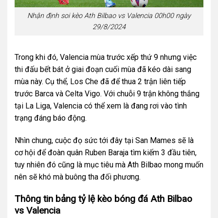
Nhận định soi kèo Ath Bilbao vs Valencia 00h00 ngày
29/8/2024
Trong khi đó, Valencia mùa trước xếp thứ 9 nhưng việc
thi đấu bết bát ở giai đoạn cuối mùa đã kéo dài sang
mùa này. Cụ thể, Los Che đã để thua 2 trận liên tiếp
trước Barca và Celta Vigo. Với chuỗi 9 trận không thắng
tại La Liga, Valencia có thể xem là đang rơi vào tình
trạng đáng báo động.
Nhìn chung, cuộc đọ sức tới đây tại San Mames sẽ là
cơ hội để đoàn quân Ruben Baraja tìm kiếm 3 đầu tiên,
tuy nhiên đó cũng là mục tiêu mà Ath Bilbao mong muốn
nên sẽ khó mà buông tha đối phương.
Thông tin bảng tỷ lệ kèo bóng đá Ath Bilbao
vs Valencia