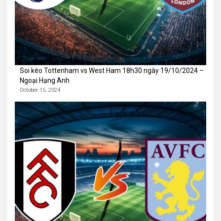
Soi kèo Tottenham vs West Ham 18h30 ngày 19/10/2024 –
Ngoại Hạng Anh
October 15, 2024