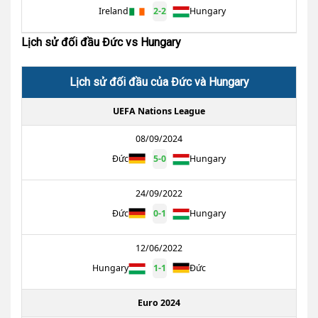
Ireland
2
-
2
Hungary
Lịch sử đối đầu Đức vs Hungary
Lịch sử đối đầu của Đức và Hungary
UEFA Nations League
08/09/2024
Đức
5
-
0
Hungary
24/09/2022
Đức
0
-
1
Hungary
12/06/2022
Hungary
1
-
1
Đức
Euro 2024