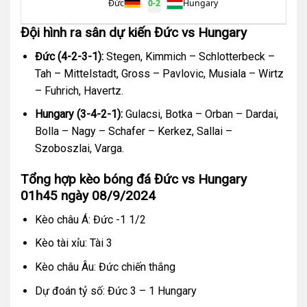
Đức
0
-
2
Hungary
Đội hình ra sân dự kiến Đức vs Hungary
Đức (4-2-3-1):
Stegen, Kimmich – Schlotterbeck –
Tah – Mittelstadt, Gross – Pavlovic, Musiala – Wirtz
– Fuhrich, Havertz.
Hungary (3-4-2-1):
Gulacsi, Botka – Orban – Dardai,
Bolla – Nagy – Schafer – Kerkez, Sallai –
Szoboszlai, Varga.
Tổng hợp kèo bóng đá Đức vs Hungary
01h45 ngày 08/9/2024
Kèo châu Á: Đức -1 1/2
Kèo tài xỉu: Tài 3
Kèo châu Âu: Đức chiến thắng
Dự đoán tỷ số: Đức 3 – 1 Hungary