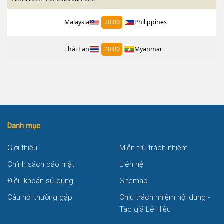
Malaysia
20:00
Philippines
Thái Lan
20:00
Myanmar
Danh mục
Giới thiệu
Miễn trừ trách nhiệm
Chính sách bảo mật
Liên hệ
Điều khoản sử dụng
Sitemap
Câu hỏi thường gặp
Chịu trách nhiệm nội dung -
Tác giả Lê Hiếu