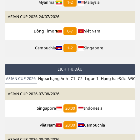
Myanmar
1
-
2
Malaysia
ASIAN CUP 2026
-
24/07/2026
Đông Timor
0
-
7
Việt Nam
Campuchia
1
-
2
Singapore
LỊCH THI ĐẤU
ASIAN CUP 2026
Ngoại hạng Anh
C1
C2
Ligue 1
Hạng hai Đức
VĐQG 
ASIAN CUP 2026
-
07/08/2026
Singapore
20:00
Indonesia
Việt Nam
20:00
Campuchia
ASIAN CUP 2026
-
08/08/2026