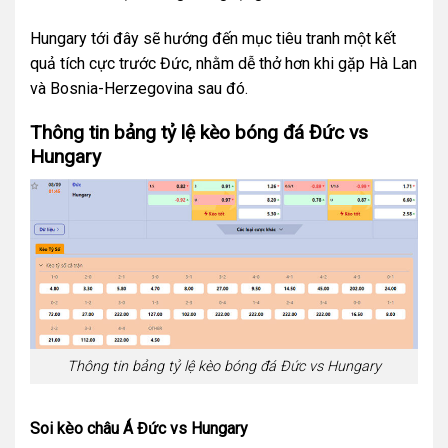
Hungary tới đây sẽ hướng đến mục tiêu tranh một kết
quả tích cực trước Đức, nhằm dễ thở hơn khi gặp Hà Lan
và Bosnia-Herzegovina sau đó.
Thông tin bảng tỷ lệ kèo bóng đá Đức vs
Hungary
Thông tin bảng tỷ lệ kèo bóng đá Đức vs Hungary
Soi kèo châu Á Đức vs Hungary