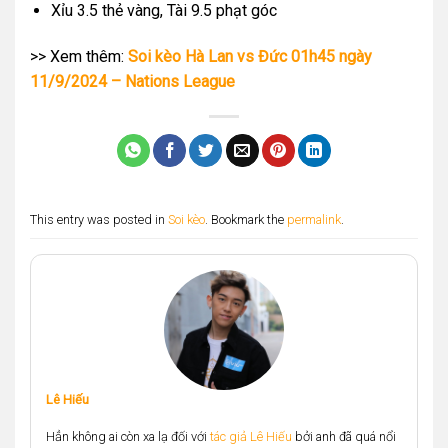
Xỉu 3.5 thẻ vàng, Tài 9.5 phạt góc
>> Xem thêm:
Soi kèo Hà Lan vs Đức 01h45 ngày
11/9/2024 – Nations League
This entry was posted in
Soi kèo
. Bookmark the
permalink
.
Lê Hiếu
Hẳn không ai còn xa lạ đối với
tác giả Lê Hiếu
bởi anh đã quá nổi