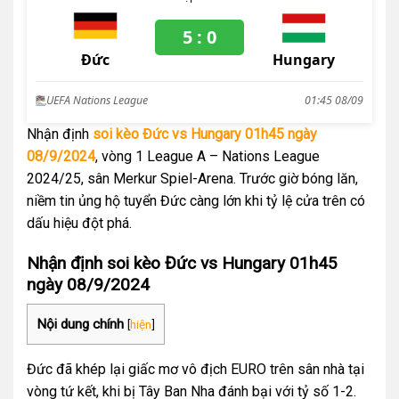
5
:
0
Đức
Hungary
UEFA Nations League
01:45
08/09
Nhận định
soi kèo Đức vs Hungary 01h45 ngày
08/9/2024
, vòng 1 League A – Nations League
2024/25, sân Merkur Spiel-Arena. Trước giờ bóng lăn,
niềm tin ủng hộ tuyển Đức càng lớn khi tỷ lệ cửa trên có
dấu hiệu đột phá.
Nhận định soi kèo Đức vs Hungary 01h45
ngày 08/9/2024
Nội dung chính
[
hiện
]
Đức đã khép lại giấc mơ vô địch EURO trên sân nhà tại
vòng tứ kết, khi bị Tây Ban Nha đánh bại với tỷ số 1-2.