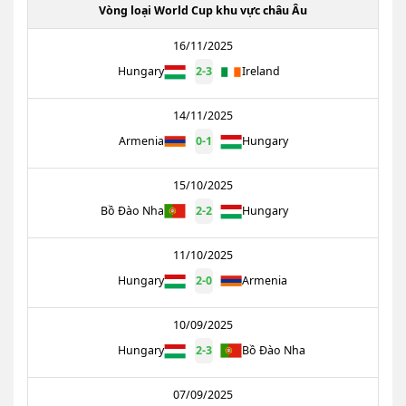
Vòng loại World Cup khu vực châu Âu
16/11/2025
Hungary
2
-
3
Ireland
14/11/2025
Armenia
0
-
1
Hungary
15/10/2025
Bồ Đào Nha
2
-
2
Hungary
11/10/2025
Hungary
2
-
0
Armenia
10/09/2025
Hungary
2
-
3
Bồ Đào Nha
07/09/2025