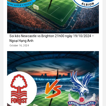
Soi kèo Newcastle vs Brighton 21h00 ngày 19/10/2024 –
Ngoại Hạng Anh
October 16, 2024