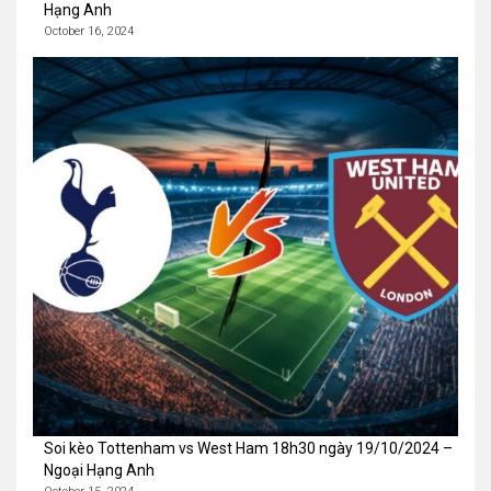
Hạng Anh
October 16, 2024
Soi kèo Tottenham vs West Ham 18h30 ngày 19/10/2024 –
Ngoại Hạng Anh