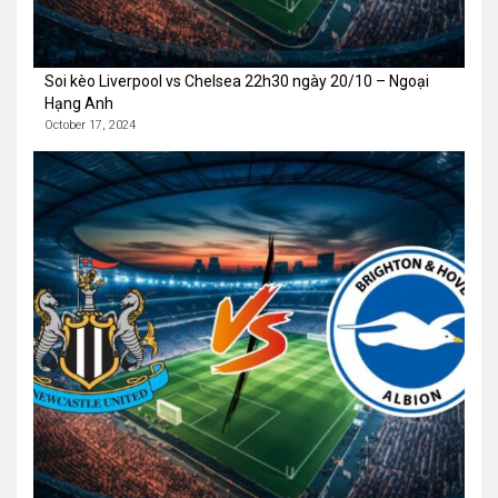
Soi kèo Liverpool vs Chelsea 22h30 ngày 20/10 – Ngoại
Hạng Anh
October 17, 2024