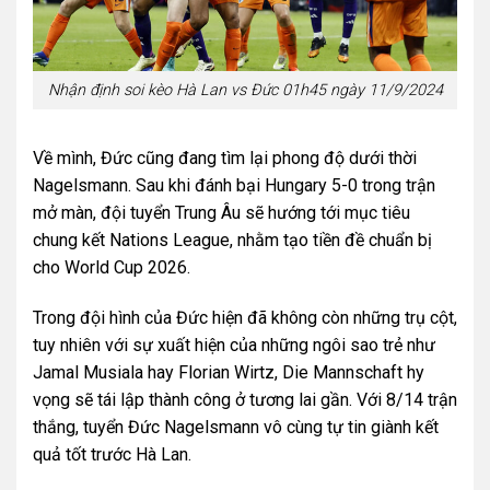
Nhận định soi kèo Hà Lan vs Đức 01h45 ngày 11/9/2024
Về mình, Đức cũng đang tìm lại phong độ dưới thời
Nagelsmann. Sau khi đánh bại Hungary 5-0 trong trận
mở màn, đội tuyển Trung Âu sẽ hướng tới mục tiêu
chung kết Nations League, nhằm tạo tiền đề chuẩn bị
cho World Cup 2026.
Trong đội hình của Đức hiện đã không còn những trụ cột,
tuy nhiên với sự xuất hiện của những ngôi sao trẻ như
Jamal Musiala hay Florian Wirtz, Die Mannschaft hy
vọng sẽ tái lập thành công ở tương lai gần. Với 8/14 trận
thắng, tuyển Đức Nagelsmann vô cùng tự tin giành kết
quả tốt trước Hà Lan.