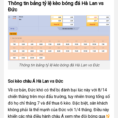
Thông tin bảng tỷ lệ kèo bóng đá Hà Lan vs
Đức
Thông tin bảng tỷ lệ kèo bóng đá Hà Lan vs Đức
Soi kèo châu Á Hà Lan vs Đức
Về cơ bản, Đức khó có thể bị đánh bại lúc này với 8/14
chiến thắng trên mọi đấu trường, tuy nhiên trong tổng số
đó họ chỉ thắng 7 và để thua 6 kèo. Đặc biệt, sân khách
không phải là thế mạnh của Đức với 1/4 thắng. Điều này
khiến các nhà điều hành châu Á xem nhẹ đội bóng qua
tỷ