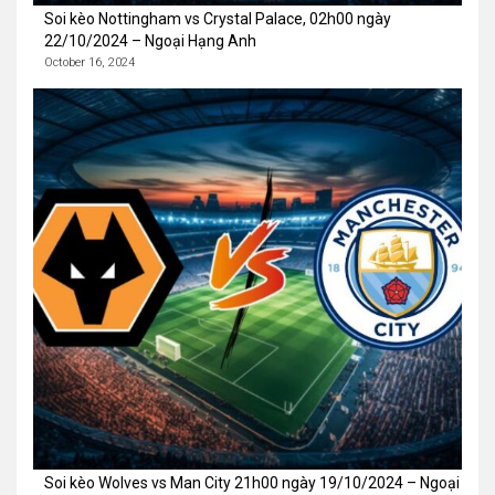
Soi kèo Nottingham vs Crystal Palace, 02h00 ngày
22/10/2024 – Ngoại Hạng Anh
October 16, 2024
Soi kèo Wolves vs Man City 21h00 ngày 19/10/2024 – Ngoại