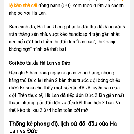
lệ kèo nhà cái
đồng banh (0:0), kèm theo điểm ăn chênh
nhẹ so với Hà Lan.
Bên cạnh đó, Hà Lan không phải là đối thủ dễ dàng với 5
trận thắng sân nhà, vượt kèo handicap 4 trận gần nhất
nên nếu đặt tinh thần thi đấu lên “bàn cân”, thì Oranje
không nghĩ mình sẽ thất bại.
Soi kèo tài xỉu Hà Lan vs Đức
Đều ghi 5 bàn trong ngày ra quân vòng bảng, nhưng
hàng thủ Đức lại nhận 2 bàn thua trước đội bóng chiếu
dưới Bosnia cho thấy một số vấn đề về tuyến sau của
đội. Trên thực tế, Hà Lan đã tiếp đón Đức 2 lần gần nhất
thuộc những giải đấu lớn và đều kết thúc hơn 3 bàn. Vì
thế, kèo tài xỉu 2 3/4 hoàn toàn cởi mở.
Thống kê phong độ, lịch sử đối đầu của Hà
Lan vs Đức