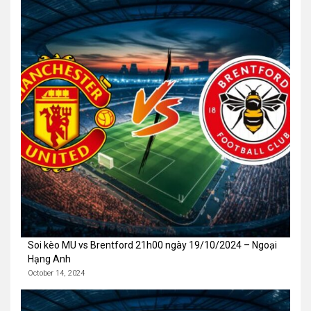
Soi kèo MU vs Brentford 21h00 ngày 19/10/2024 – Ngoại
Hạng Anh
October 14, 2024