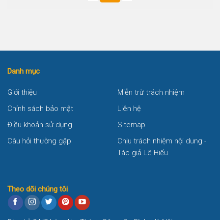
Danh mục
Giới thiệu
Miễn trừ trách nhiệm
Chính sách bảo mật
Liên hệ
Điều khoản sử dụng
Sitemap
Câu hỏi thường gặp
Chịu trách nhiệm nội dung -
Tác giả Lê Hiếu
Theo dõi chúng tôi