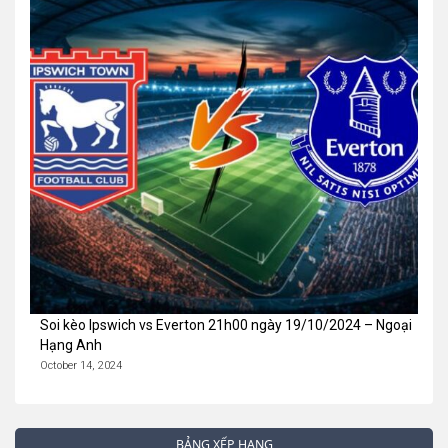
Soi kèo Ipswich vs Everton 21h00 ngày 19/10/2024 – Ngoại
Hạng Anh
October 14, 2024
BẢNG XẾP HẠNG