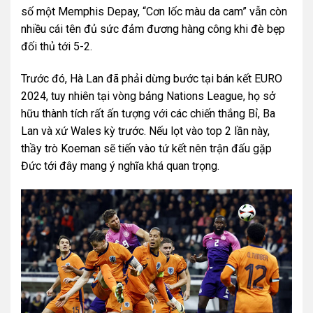
số một Memphis Depay, “Cơn lốc màu da cam” vẫn còn
nhiều cái tên đủ sức đảm đương hàng công khi đè bẹp
đối thủ tới 5-2.
Trước đó, Hà Lan đã phải dừng bước tại bán kết EURO
2024, tuy nhiên tại vòng bảng Nations League, họ sở
hữu thành tích rất ấn tượng với các chiến thắng Bỉ, Ba
Lan và xứ Wales kỳ trước. Nếu lọt vào top 2 lần này,
thầy trò Koeman sẽ tiến vào tứ kết nên trận đấu gặp
Đức tới đây mang ý nghĩa khá quan trọng.