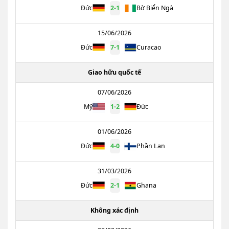
Đức
2
-
1
Bờ Biển Ngà
15/06/2026
Đức
7
-
1
Curacao
Giao hữu quốc tế
07/06/2026
Mỹ
1
-
2
Đức
01/06/2026
Đức
4
-
0
Phần Lan
31/03/2026
Đức
2
-
1
Ghana
Không xác định