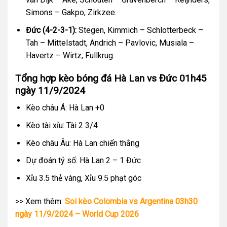
Simons – Gakpo, Zirkzee.
Đức (4-2-3-1):
Stegen, Kimmich – Schlotterbeck –
Tah – Mittelstadt, Andrich – Pavlovic, Musiala –
Havertz – Wirtz, Fullkrug.
Tổng hợp kèo bóng đá Hà Lan vs Đức 01h45
ngày 11/9/2024
Kèo châu Á: Hà Lan +0
Kèo tài xỉu: Tài 2 3/4
Kèo châu Âu: Hà Lan chiến thắng
Dự đoán tỷ số: Hà Lan 2 – 1 Đức
Xỉu 3.5 thẻ vàng, Xỉu 9.5 phạt góc
>> Xem thêm:
Soi kèo Colombia vs Argentina 03h30
ngày 11/9/2024 – World Cup 2026