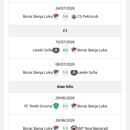
24/07/2026
Borac Banja Luka
3
-
0
CS Petrocub
C1
15/07/2026
Levski Sofia
4
-
0
Borac Banja Luka
08/07/2026
Borac Banja Luka
1
-
1
Levski Sofia
Giao hữu
29/06/2026
FC Terek Groznyi
3
-
1
Borac Banja Luka
26/06/2026
Borac Banja Luka
1
-
1
IMT Novi Beograd