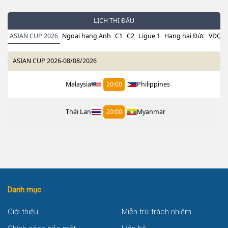
LỊCH THI ĐẤU
ASIAN CUP 2026
Ngoại hạng Anh
C1
C2
Ligue 1
Hạng hai Đức
VĐQG 
ASIAN CUP 2026
-
08/08/2026
Malaysia
20:00
Philippines
Thái Lan
20:00
Myanmar
Danh mục
Giới thiệu
Miễn trừ trách nhiệm