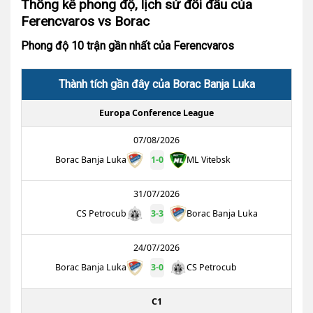
Thống kê phong độ, lịch sử đối đầu của
Ferencvaros vs Borac
Phong độ 10 trận gần nhất của Ferencvaros
Thành tích gần đây của Borac Banja Luka
Europa Conference League
07/08/2026
Borac Banja Luka
1
-
0
ML Vitebsk
31/07/2026
CS Petrocub
3
-
3
Borac Banja Luka
24/07/2026
Borac Banja Luka
3
-
0
CS Petrocub
C1