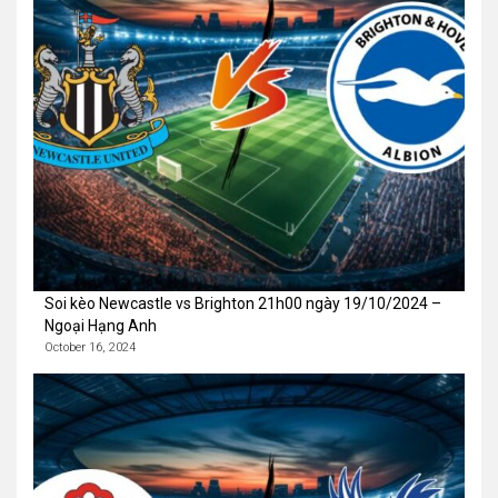
Soi kèo Newcastle vs Brighton 21h00 ngày 19/10/2024 –
Ngoại Hạng Anh
October 16, 2024