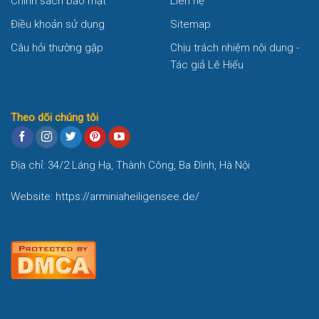
Chính sách bảo mật
Liên hệ
Điều khoản sử dụng
Sitemap
Câu hỏi thường gặp
Chịu trách nhiệm nội dung -
Tác giả Lê Hiếu
Theo dõi chúng tôi
Địa chỉ: 34/2 Láng Hạ, Thành Công, Ba Đình, Hà Nội
Website:
https://arminiaheiligensee.de/