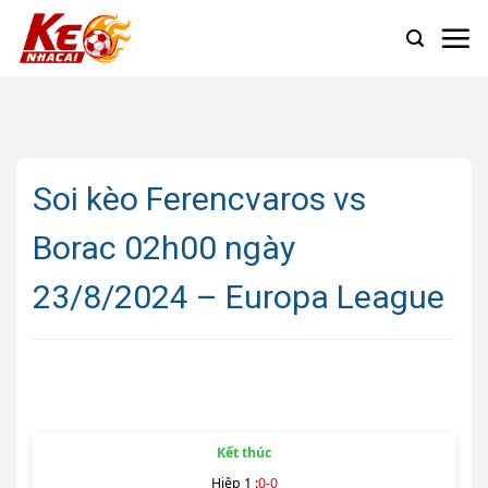
Skip
to
content
Soi kèo Ferencvaros vs
Borac 02h00 ngày
23/8/2024 – Europa League
Kết thúc
Hiệp 1 :
0
-
0