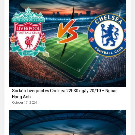
Soi kèo Liverpool vs Chelsea 22h30 ngày 20/10 – Ngoại
Hạng Anh
October 17, 2024