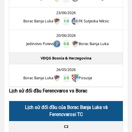
23/06/2026
Borac Banja Luka
1
-
0
FK Sutjeska Niksic
20/06/2026
Jedinstvo Putevi
0
-
8
Borac Banja Luka
VĐQG Bosnia & Herzegovina
26/05/2026
Posusje
Borac Banja Luka
2
-
0
Lịch sử đối đầu Ferencvaros vs Borac
Lịch sử đối đầu của Borac Banja Luka và
Ferencvarosi TC
C2