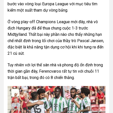
bước vào vòng loại Europa League với mục tiêu tìm
kiếm một suất tham dự vòng bảng.
Ở vòng play-off Champions League mới đây, nhà vô
địch Hungary đã để thua chung cuộc 1-3 trước
Midtjylland. Thất bại này phần nào cho thấy những hạn
chế nhất định trong lối chơi của thầy trò Pascal Jansen,
đặc biệt là khả năng tận dụng cơ hội khi khi tung ra đến
21 cú sút.
Tuy nhiên với lợi thế sân nhà và phong độ ổn định trong
thời gian gần đây, Ferencvaros rất tự tin với chuỗi 11
trận bất bại, trong đó có 8 chiến thắng.