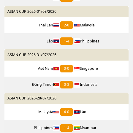
ASIAN CUP 2026
-
01/08/2026
Thái Lan
2
-
0
Malaysia
Lào
1
-
4
Philippines
ASIAN CUP 2026
-
31/07/2026
Việt Nam
0
-
0
Singapore
Đông Timor
0
-
3
Indonesia
ASIAN CUP 2026
-
28/07/2026
Malaysia
4
-
0
Lào
Philippines
1
-
4
Myanmar