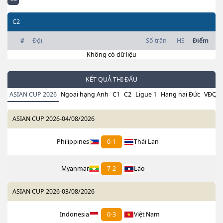
C2
#
Đội
Số trận
HS
Điểm
Không có dữ liệu
KẾT QUẢ THI ĐẤU
ASIAN CUP 2026
Ngoại hạng Anh
C1
C2
Ligue 1
Hạng hai Đức
VĐQG 
ASIAN CUP 2026
-
04/08/2026
Philippines
0
-
1
Thái Lan
Myanmar
7
-
2
Lào
ASIAN CUP 2026
-
03/08/2026
Indonesia
0
-
3
Việt Nam