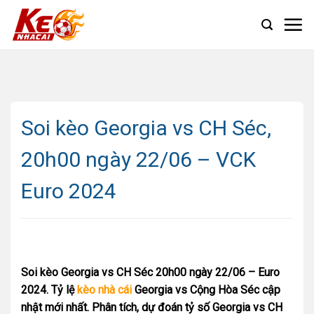
Skip
to
content
Soi kèo Georgia vs CH Séc,
20h00 ngày 22/06 – VCK
Euro 2024
Soi kèo Georgia vs CH Séc 20h00 ngày 22/06 – Euro
2024. Tỷ lệ
kèo nhà cái
Georgia vs Cộng Hòa Séc cập
nhật mới nhất. Phân tích, dự đoán tỷ số Georgia vs CH