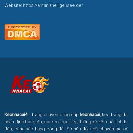
Website:
https://arminiaheiligensee.de/
Keonhacai4
- Trang chuyên cung cấp
keonhacai
, kèo bóng đá,
nhận định bóng đá, soi kèo trực tiếp, thống kê kết quả, lịch thi
đấu, bảng xếp hạng bóng đá. Sở hữu đội ngũ chuyên gia có