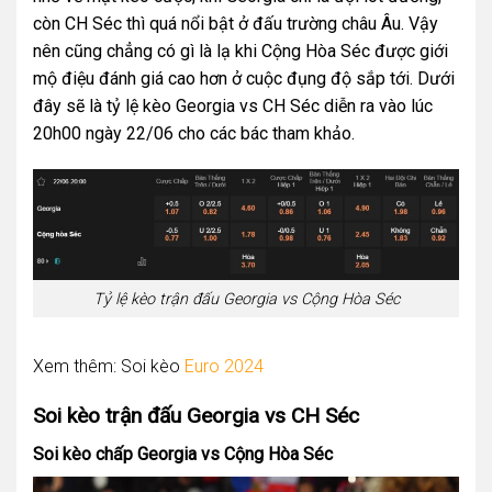
còn CH Séc thì quá nổi bật ở đấu trường châu Âu. Vậy
nên cũng chẳng có gì là lạ khi Cộng Hòa Séc được giới
mộ điệu đánh giá cao hơn ở cuộc đụng độ sắp tới. Dưới
đây sẽ là tỷ lệ kèo Georgia vs CH Séc diễn ra vào lúc
20h00 ngày 22/06 cho các bác tham khảo.
Tỷ lệ kèo trận đấu Georgia vs Cộng Hòa Séc
Xem thêm: Soi kèo
Euro 2024
Soi kèo trận đấu Georgia vs CH Séc
Soi kèo chấp Georgia vs Cộng Hòa Séc