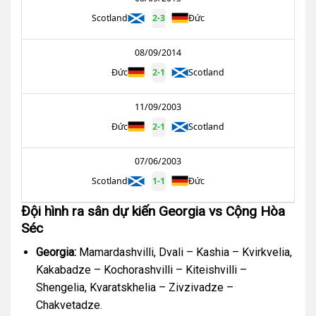
Scotland
2
-
3
Đức
08/09/2014
Đức
2
-
1
Scotland
11/09/2003
Đức
2
-
1
Scotland
07/06/2003
Scotland
1
-
1
Đức
Đội hình ra sân dự kiến Georgia vs Cộng Hòa
Séc
Georgia:
Mamardashvilli, Dvali – Kashia – Kvirkvelia,
Kakabadze – Kochorashvilli – Kiteishvilli –
Shengelia, Kvaratskhelia – Zivzivadze –
Chakvetadze.