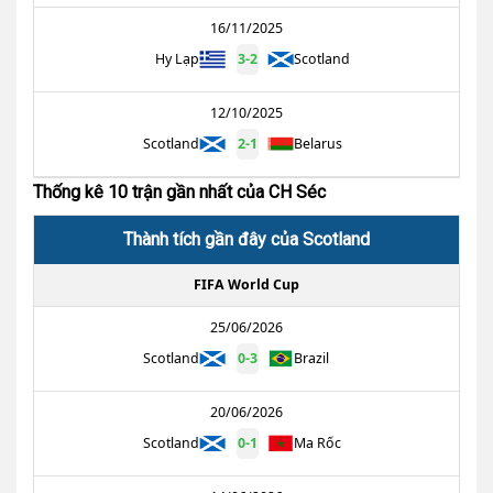
16/11/2025
Hy Lạp
3
-
2
Scotland
12/10/2025
Scotland
2
-
1
Belarus
Thống kê 10 trận gần nhất của CH Séc
Thành tích gần đây của Scotland
FIFA World Cup
25/06/2026
Scotland
0
-
3
Brazil
20/06/2026
Scotland
0
-
1
Ma Rốc