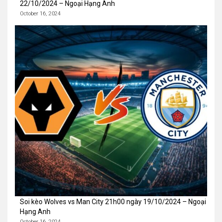
22/10/2024 – Ngoại Hạng Anh
October 16, 2024
Soi kèo Wolves vs Man City 21h00 ngày 19/10/2024 – Ngoại
Hạng Anh
October 16, 2024