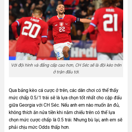
Với đội hình và đẳng cấp cao hơn, CH Séc sẽ là đội kèo trên
ở trận đấu tới.
Qua bảng kèo cá cược ở trên, các dân chơi có thể thấy
mức chấp 0.5/1 trái sẽ là lựa chọn tốt nhất cho cặp đấu
giữa Georgia với CH Séc. Nếu anh em nào muốn ăn đủ,
không thích ăn nửa tiền khi nằm chiếu trên có thể lựa
chọn mức cược chấp là 0.5 trái. Nhưng bù lại, anh em sẽ
phải chịu mức Odds thấp hơn.