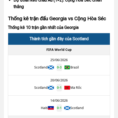
Dự đoán kèo châu Âu (1×2): Cộng Hòa Séc chiến
thắng
Thống kê trận đấu Georgia vs Cộng Hòa Séc
Thống kê 10 trận gần nhất của
Georgia
Thành tích gần đây của Scotland
FIFA World Cup
25/06/2026
Scotland
0
-
3
Brazil
20/06/2026
Scotland
0
-
1
Ma Rốc
14/06/2026
Haiti
0
-
1
Scotland