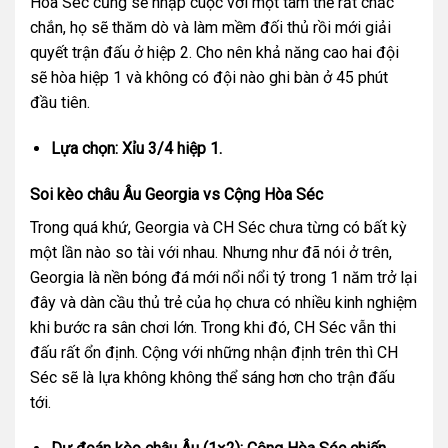
Hòa Séc cũng sẽ nhập cuộc với một tâm thế rất chắc
chắn, họ sẽ thăm dò và làm mềm đối thủ rồi mới giải
quyết trận đấu ở hiệp 2. Cho nên khả năng cao hai đội
sẽ hòa hiệp 1 và không có đội nào ghi bàn ở 45 phút
đầu tiên.
Lựa chọn: Xỉu 3/4 hiệp 1.
Soi kèo châu Âu Georgia vs Cộng Hòa Séc
Trong quá khứ, Georgia và CH Séc chưa từng có bất kỳ
một lần nào so tài với nhau. Nhưng như đã nói ở trên,
Georgia là nền bóng đá mới nổi nổi tý trong 1 năm trở lại
đây và dàn cầu thủ trẻ của họ chưa có nhiều kinh nghiệm
khi bước ra sân chơi lớn. Trong khi đó, CH Séc vẫn thi
đấu rất ổn định. Cộng với những nhận định trên thì CH
Séc sẽ là lựa không không thể sáng hơn cho trận đấu
tới.