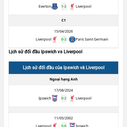
Everton
1
-
2
Liverpool
C1
15/04/2026
Liverpool
0
-
2
Paris Saint Germain
Lịch sử đối đầu Ipswich vs Liverpool
Lịch sử đối đầu của Ipswich và Liverpool
Ngoại hạng Anh
17/08/2024
Ipswich
0
-
2
Liverpool
11/05/2002
Liverpool
5
-
0
Ipswich