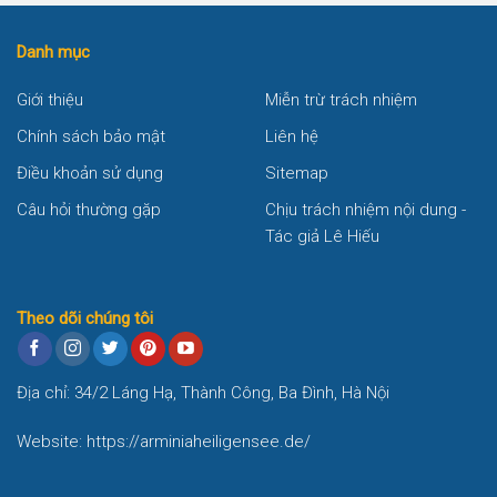
Danh mục
Giới thiệu
Miễn trừ trách nhiệm
Chính sách bảo mật
Liên hệ
Điều khoản sử dụng
Sitemap
Câu hỏi thường gặp
Chịu trách nhiệm nội dung -
Tác giả Lê Hiếu
Theo dõi chúng tôi
Địa chỉ: 34/2 Láng Hạ, Thành Công, Ba Đình, Hà Nội
Website:
https://arminiaheiligensee.de/