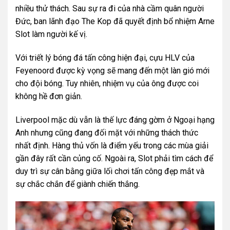
nhiều thử thách. Sau sự ra đi của nhà cầm quân người
Đức, ban lãnh đạo The Kop đã quyết định bổ nhiệm Arne
Slot làm người kế vị.
Với triết lý bóng đá tấn công hiện đại, cựu HLV của
Feyenoord được kỳ vọng sẽ mang đến một làn gió mới
cho đội bóng. Tuy nhiên, nhiệm vụ của ông được coi
không hề đơn giản.
Liverpool mặc dù vẫn là thế lực đáng gờm ở Ngoại hạng
Anh nhưng cũng đang đối mặt với những thách thức
nhất định. Hàng thủ vốn là điểm yếu trong các mùa giải
gần đây rất cần củng cố. Ngoài ra, Slot phải tìm cách để
duy trì sự cân bằng giữa lối chơi tấn công đẹp mắt và
sự chắc chắn để giành chiến thắng.