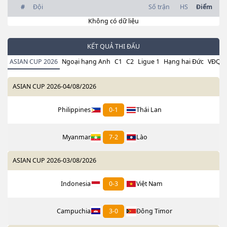
#
Đội
Số trận
HS
Điểm
Không có dữ liệu
KẾT QUẢ THI ĐẤU
ASIAN CUP 2026
Ngoại hạng Anh
C1
C2
Ligue 1
Hạng hai Đức
VĐQG 
ASIAN CUP 2026
-
04/08/2026
Philippines
0
-
1
Thái Lan
Myanmar
7
-
2
Lào
ASIAN CUP 2026
-
03/08/2026
Indonesia
0
-
3
Việt Nam
Campuchia
3
-
0
Đông Timor