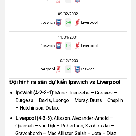
09/02/2002
Ipswich
0
-
6
Liverpool
11/04/2001
Ipswich
1
-
1
Liverpool
10/12/2000
Liverpool
0
-
1
Ipswich
Đội hình ra sân dự kiến Ipswich vs Liverpool
Ipswich (4-2-3-1):
Muric, Tuanzebe – Greaves –
Burgess – Davis, Luongo – Morsy, Bruns – Chaplin
– Hutchinson, Delap.
Liverpool (4-3-3):
Alisson, Alexander-Arnold –
Quansah – van Dijk – Robertson, Szoboszlai –
Gravenberch – Mac Allister, Salah – Jota – Diaz.