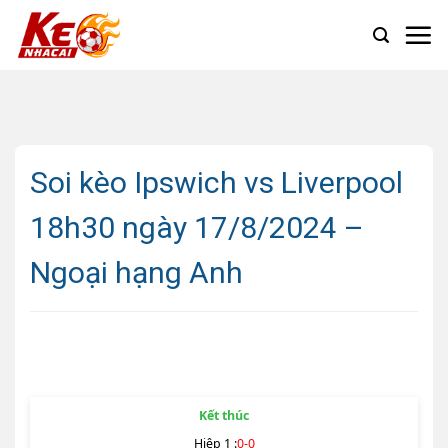
Skip
to
content
Soi kèo Ipswich vs Liverpool
18h30 ngày 17/8/2024 –
Ngoại hạng Anh
Kết thúc
Hiệp 1 :
0
-
0