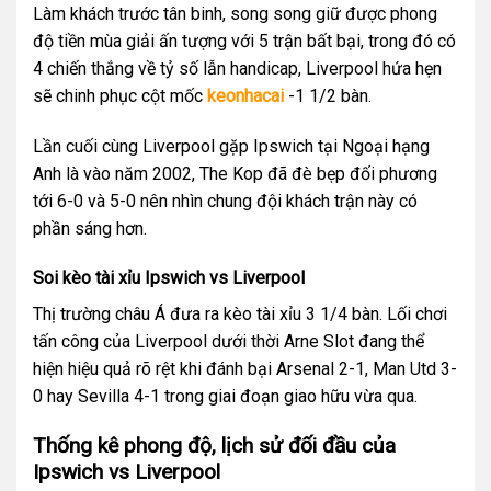
Làm khách trước tân binh, song song giữ được phong
độ tiền mùa giải ấn tượng với 5 trận bất bại, trong đó có
4 chiến thắng về tỷ số lẫn handicap, Liverpool hứa hẹn
sẽ chinh phục cột mốc
keonhacai
-1 1/2 bàn.
Lần cuối cùng Liverpool gặp Ipswich tại Ngoại hạng
Anh là vào năm 2002, The Kop đã đè bẹp đối phương
tới 6-0 và 5-0 nên nhìn chung đội khách trận này có
phần sáng hơn.
Soi kèo tài xỉu Ipswich vs Liverpool
Thị trường châu Á đưa ra kèo tài xỉu 3 1/4 bàn. Lối chơi
tấn công của Liverpool dưới thời Arne Slot đang thể
hiện hiệu quả rõ rệt khi đánh bại Arsenal 2-1, Man Utd 3-
0 hay Sevilla 4-1 trong giai đoạn giao hữu vừa qua.
Thống kê phong độ, lịch sử đối đầu của
Ipswich vs Liverpool