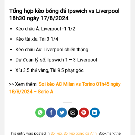
Tổng hợp kèo bóng đá Ipswich vs Liverpool
18h30 ngày 17/8/2024
Kèo châu Á: Liverpool -1 1/2
Kèo tài xỉu: Tài 3 1/4
Kèo châu Âu: Liverpool chiến thắng
Dự đoán tỷ số: Ipswich 1 – 3 Liverpool
Xỉu 3.5 thẻ vàng, Tài 9.5 phạt góc
>> Xem thêm:
Soi kèo AC Milan vs Torino 01h45 ngày
18/8/2024 – Serie A
This entry was posted in
Soi kèo
,
Soi kèo bóng đá Anh
. Bookmark the