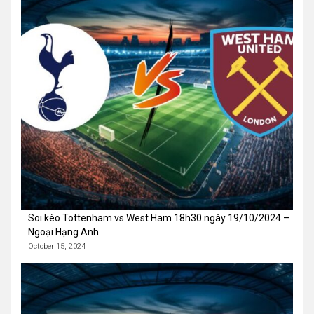
Soi kèo Tottenham vs West Ham 18h30 ngày 19/10/2024 –
Ngoại Hạng Anh
October 15, 2024