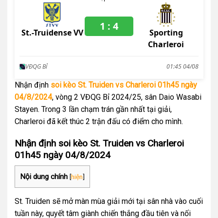
1
:
4
St.-Truidense VV
Sporting
Charleroi
VĐQG Bỉ
01:45
04/08
Nhận định
soi kèo St. Truiden vs Charleroi 01h45 ngày
04/8/2024
, vòng 2 VĐQG Bỉ 2024/25, sân Daio Wasabi
Stayen. Trong 3 lần chạm trán gần nhất tại giải,
Charleroi đã kết thúc 2 trận đấu có điểm cho mình.
Nhận định soi kèo St. Truiden vs Charleroi
01h45 ngày 04/8/2024
Nội dung chính
[
hiện
]
St. Truiden sẽ mở màn mùa giải mới tại sân nhà vào cuối
tuần này, quyết tâm giành chiến thắng đầu tiên và nối