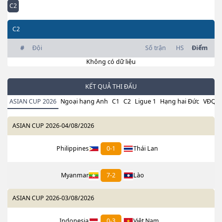
C2
C2
#
Đội
Số trận
HS
Điểm
Không có dữ liệu
KẾT QUẢ THI ĐẤU
ASIAN CUP 2026
Ngoại hạng Anh
C1
C2
Ligue 1
Hạng hai Đức
VĐQG 
ASIAN CUP 2026
-
04/08/2026
Philippines
0
-
1
Thái Lan
Myanmar
7
-
2
Lào
ASIAN CUP 2026
-
03/08/2026
Indonesia
0
-
3
Việt Nam