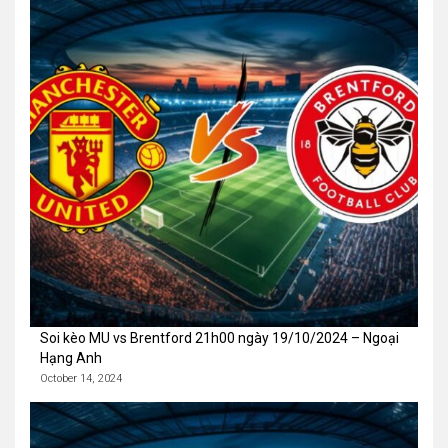
Soi kèo MU vs Brentford 21h00 ngày 19/10/2024 – Ngoại
Hạng Anh
October 14, 2024