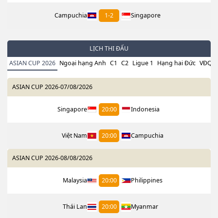
Campuchia
1
-
2
Singapore
LỊCH THI ĐẤU
ASIAN CUP 2026
Ngoại hạng Anh
C1
C2
Ligue 1
Hạng hai Đức
VĐQG 
ASIAN CUP 2026
-
07/08/2026
Singapore
20:00
Indonesia
Việt Nam
20:00
Campuchia
ASIAN CUP 2026
-
08/08/2026
Malaysia
20:00
Philippines
Thái Lan
20:00
Myanmar