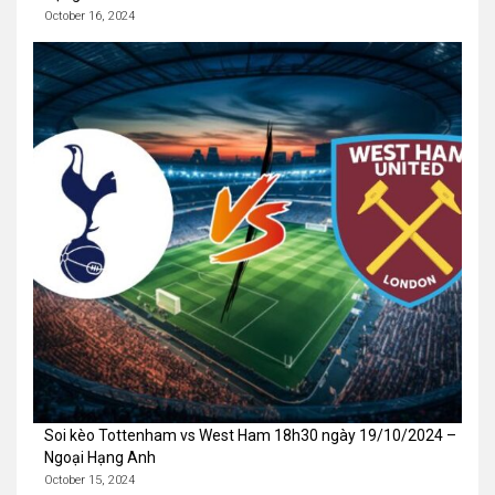
October 16, 2024
Soi kèo Tottenham vs West Ham 18h30 ngày 19/10/2024 –
Ngoại Hạng Anh
October 15, 2024