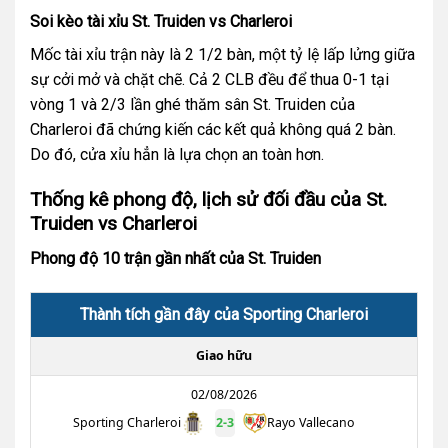
Soi kèo tài xỉu St. Truiden vs Charleroi
Mốc tài xỉu trận này là 2 1/2 bàn, một tỷ lệ lấp lửng giữa
sự cởi mở và chặt chẽ. Cả 2 CLB đều để thua 0-1 tại
vòng 1 và 2/3 lần ghé thăm sân St. Truiden của
Charleroi đã chứng kiến các kết quả không quá 2 bàn.
Do đó, cửa xỉu hẳn là lựa chọn an toàn hơn.
Thống kê phong độ, lịch sử đối đầu của St.
Truiden vs Charleroi
Phong độ 10 trận gần nhất của St. Truiden
Thành tích gần đây của Sporting Charleroi
Giao hữu
02/08/2026
Sporting Charleroi
2
-
3
Rayo Vallecano