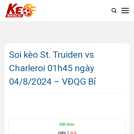
Skip
to
content
Soi kèo St. Truiden vs
Charleroi 01h45 ngày
04/8/2024 – VĐQG Bỉ
Kết thúc
Hiệp 1 :
0
-
4