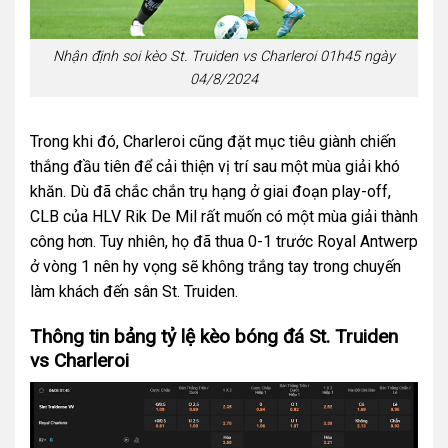
Nhận định soi kèo St. Truiden vs Charleroi 01h45 ngày
04/8/2024
Trong khi đó, Charleroi cũng đặt mục tiêu giành chiến
thắng đầu tiên để cải thiện vị trí sau một mùa giải khó
khăn. Dù đã chắc chắn trụ hạng ở giai đoạn play-off,
CLB của HLV Rik De Mil rất muốn có một mùa giải thành
công hơn. Tuy nhiên, họ đã thua 0-1 trước Royal Antwerp
ở vòng 1 nên hy vọng sẽ không trắng tay trong chuyến
làm khách đến sân St. Truiden.
Thông tin bảng tỷ lệ kèo bóng đá St. Truiden
vs Charleroi