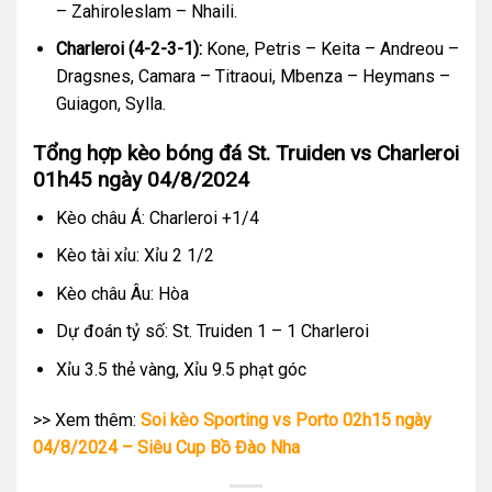
– Zahiroleslam – Nhaili.
Charleroi (4-2-3-1):
Kone, Petris – Keita – Andreou –
Dragsnes, Camara – Titraoui, Mbenza – Heymans –
Guiagon, Sylla.
Tổng hợp kèo bóng đá St. Truiden vs Charleroi
01h45 ngày 04/8/2024
Kèo châu Á: Charleroi +1/4
Kèo tài xỉu: Xỉu 2 1/2
Kèo châu Âu: Hòa
Dự đoán tỷ số: St. Truiden 1 – 1 Charleroi
Xỉu 3.5 thẻ vàng, Xỉu 9.5 phạt góc
>> Xem thêm:
Soi kèo Sporting vs Porto 02h15 ngày
04/8/2024 – Siêu Cup Bồ Đào Nha