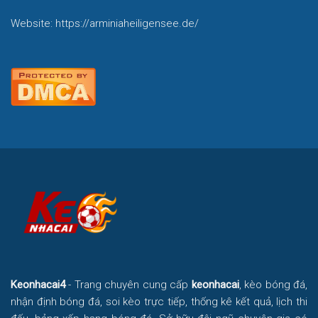
Website:
https://arminiaheiligensee.de/
Keonhacai4
- Trang chuyên cung cấp
keonhacai
, kèo bóng đá,
nhận định bóng đá, soi kèo trực tiếp, thống kê kết quả, lịch thi