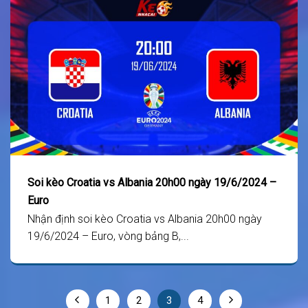
Soi kèo Croatia vs Albania 20h00 ngày 19/6/2024 –
Euro
Nhận định soi kèo Croatia vs Albania 20h00 ngày
19/6/2024 – Euro, vòng bảng B,...
1
2
3
4