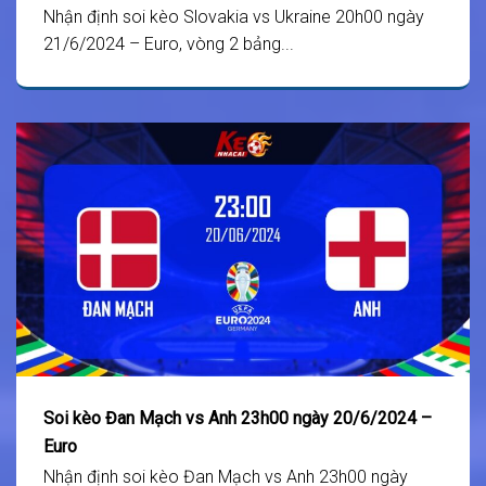
Nhận định soi kèo Slovakia vs Ukraine 20h00 ngày
21/6/2024 – Euro, vòng 2 bảng...
Soi kèo Đan Mạch vs Anh 23h00 ngày 20/6/2024 –
Euro
Nhận định soi kèo Đan Mạch vs Anh 23h00 ngày