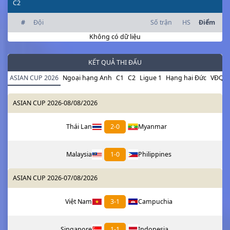
C2
#
Đội
Số trận
HS
Điểm
Không có dữ liệu
KẾT QUẢ THI ĐẤU
ASIAN CUP 2026
Ngoại hạng Anh
C1
C2
Ligue 1
Hạng hai Đức
VĐQG 
ASIAN CUP 2026
-
08/08/2026
Thái Lan
2
-
0
Myanmar
Malaysia
1
-
0
Philippines
ASIAN CUP 2026
-
07/08/2026
Việt Nam
3
-
1
Campuchia
Singapore
1
-
1
Indonesia