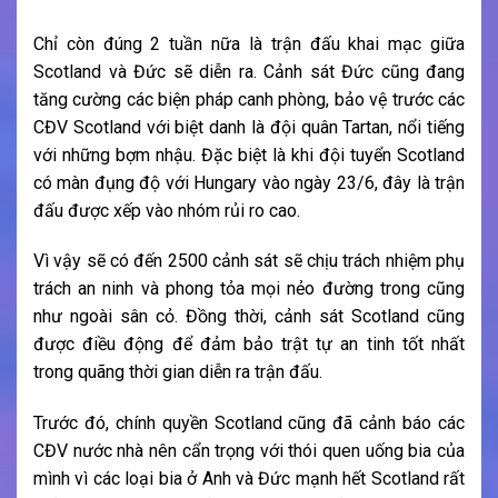
Chỉ còn đúng 2 tuần nữa là trận đấu khai mạc giữa
Scotland và Đức sẽ diễn ra. Cảnh sát Đức cũng đang
tăng cường các biện pháp canh phòng, bảo vệ trước các
CĐV Scotland với biệt danh là đội quân Tartan, nổi tiếng
với những bợm nhậu. Đặc biệt là khi đội tuyển Scotland
có màn đụng độ với Hungary vào ngày 23/6, đây là trận
đấu được xếp vào nhóm rủi ro cao.
Vì vậy sẽ có đến 2500 cảnh sát sẽ chịu trách nhiệm phụ
trách an ninh và phong tỏa mọi nẻo đường trong cũng
như ngoài sân cỏ. Đồng thời, cảnh sát Scotland cũng
được điều động để đảm bảo trật tự an tinh tốt nhất
trong quãng thời gian diễn ra trận đấu.
Trước đó, chính quyền Scotland cũng đã cảnh báo các
CĐV nước nhà nên cẩn trọng với thói quen uống bia của
mình vì các loại bia ở Anh và Đức mạnh hết Scotland rất