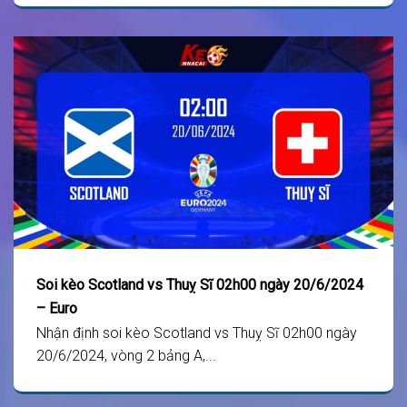
Soi kèo Scotland vs Thuỵ Sĩ 02h00 ngày 20/6/2024
– Euro
Nhận định soi kèo Scotland vs Thuỵ Sĩ 02h00 ngày
20/6/2024, vòng 2 bảng A,...