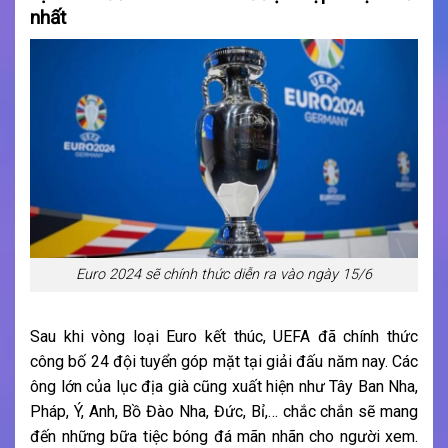
nhất
Euro 2024 sẽ chính thức diễn ra vào ngày 15/6
Sau khi vòng loại Euro kết thúc, UEFA đã chính thức
công bố 24 đội tuyển góp mặt tại giải đấu năm nay. Các
ông lớn của lục địa già cũng xuất hiện như Tây Ban Nha,
Pháp, Ý, Anh, Bồ Đào Nha, Đức, Bỉ,… chắc chắn sẽ mang
đến những bữa tiệc bóng đá mãn nhãn cho người xem.