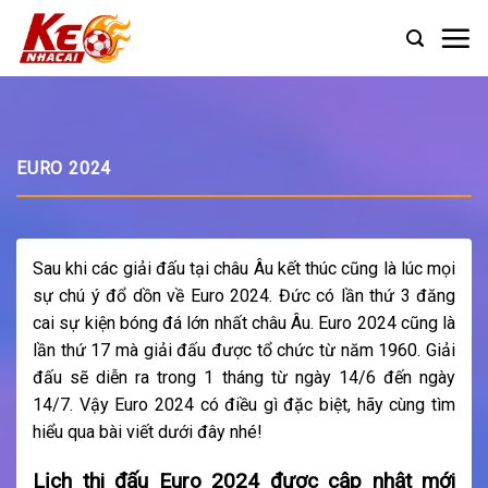
Skip
to
content
EURO 2024
Sau khi các giải đấu tại châu Âu kết thúc cũng là lúc mọi
sự chú ý đổ dồn về Euro 2024. Đức có lần thứ 3 đăng
cai sự kiện bóng đá lớn nhất châu Âu. Euro 2024 cũng là
lần thứ 17 mà giải đấu được tổ chức từ năm 1960. Giải
đấu sẽ diễn ra trong 1 tháng từ ngày 14/6 đến ngày
14/7. Vậy Euro 2024 có điều gì đặc biệt, hãy cùng tìm
hiểu qua bài viết dưới đây nhé!
Lịch thi đấu Euro 2024 được cập nhật mới