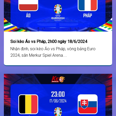
Soi kèo Áo vs Pháp, 2h00 ngày 18/6/2024
Nhận định, soi kèo Áo vs Pháp, vòng bảng Euro
2024, sân Merkur Spiel Arena....