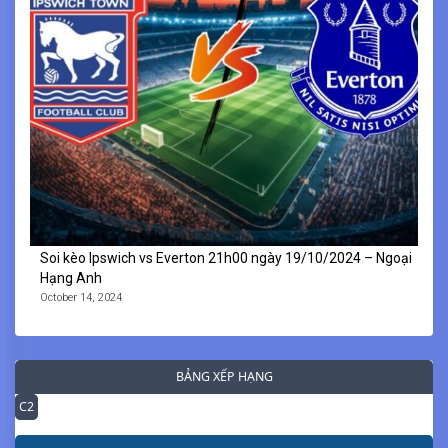
Soi kèo Ipswich vs Everton 21h00 ngày 19/10/2024 – Ngoại
Hạng Anh
October 14, 2024
BẢNG XẾP HẠNG
C2