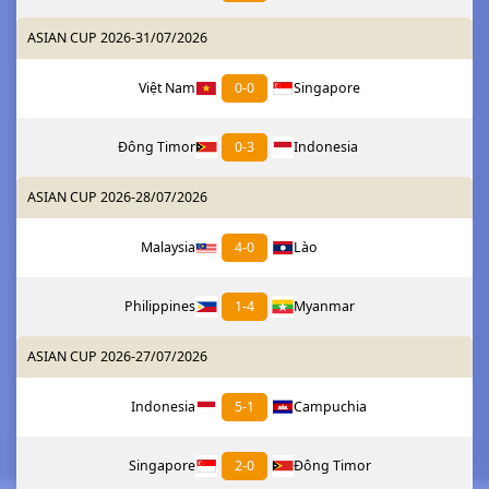
ASIAN CUP 2026
-
31/07/2026
Việt Nam
0
-
0
Singapore
Đông Timor
0
-
3
Indonesia
ASIAN CUP 2026
-
28/07/2026
Malaysia
4
-
0
Lào
Philippines
1
-
4
Myanmar
ASIAN CUP 2026
-
27/07/2026
Indonesia
5
-
1
Campuchia
Singapore
2
-
0
Đông Timor