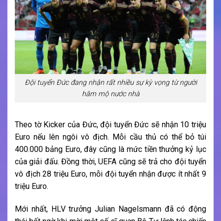
Đội tuyển Đức đang nhận rất nhiều sự kỳ vọng từ người
hâm mộ nước nhà
Theo tờ Kicker của Đức, đội tuyển Đức sẽ nhận 10 triệu
Euro nếu lên ngôi vô địch. Mỗi cầu thủ có thể bỏ túi
400.000 bảng Euro, đây cũng là mức tiền thưởng kỷ lục
của giải đấu. Đồng thời, UEFA cũng sẽ trả cho đội tuyển
vô địch 28 triệu Euro, mỗi đội tuyển nhận được ít nhất 9
triệu Euro.
Mới nhất, HLV trưởng Julian Nagelsmann đã có động