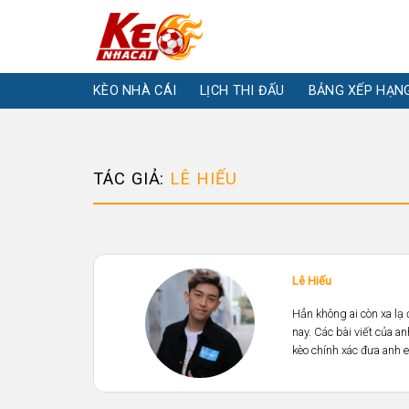
Skip
to
content
KÈO NHÀ CÁI
LỊCH THI ĐẤU
BẢNG XẾP HẠN
TÁC GIẢ:
LÊ HIẾU
Lê Hiếu
Hẳn không ai còn xa lạ 
nay. Các bài viết của 
kèo chính xác đưa anh e