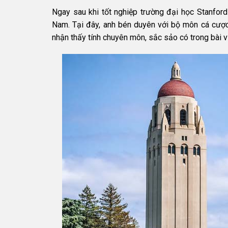
Ngay sau khi tốt nghiệp trường đại học Stanfor
Nam. Tại đây, anh bén duyên với bộ môn cá cược t
nhận thấy tính chuyên môn, sắc sảo có trong bài vi