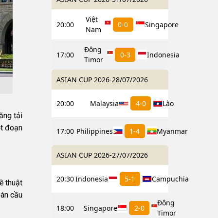
Việt
20:00
0
-
0
Singapore
Nam
Đông
17:00
0
-
3
Indonesia
Timor
ASIAN CUP 2026
-
28/07/2026
20:00
Malaysia
4
-
0
Lào
ăng tải
ột đoạn
17:00
Philippines
1
-
4
Myanmar
ASIAN CUP 2026
-
27/07/2026
20:30
Indonesia
5
-
1
Campuchia
ề thuật
oàn cầu
Đông
18:00
Singapore
2
-
0
Timor