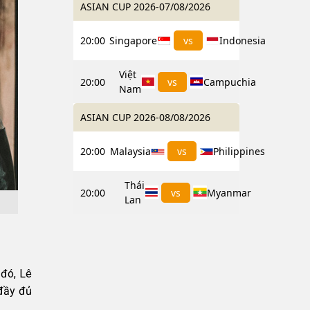
ASIAN CUP 2026
-
07/08/2026
20:00
Singapore
vs
Indonesia
Việt
20:00
vs
Campuchia
Nam
ASIAN CUP 2026
-
08/08/2026
20:00
Malaysia
vs
Philippines
Thái
20:00
vs
Myanmar
Lan
 đó, Lê
 đầy đủ