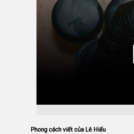
Phong cách viết của Lê Hiếu