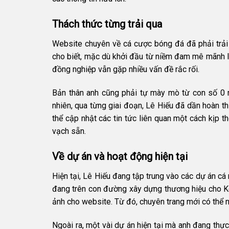
Thách thức từng trải qua
Website chuyên về cá cược bóng đá đã phải trải
cho biết, mặc dù khởi đầu từ niềm đam mê mãnh li
đồng nghiệp vẫn gặp nhiều vấn đề rắc rối.
Bản thân anh cũng phải tự mày mò từ con số 0 rấ
nhiên, qua từng giai đoạn, Lê Hiếu đã dần hoàn t
thể cập nhật các tin tức liên quan một cách kịp t
vạch sẵn.
Về dự án và hoạt động hiện tại
Hiện tại, Lê Hiếu đang tập trung vào các dự án cá 
đang trên con đường xây dựng thương hiệu cho K
ảnh cho website. Từ đó, chuyên trang mới có thể n
Ngoài ra, một vài dự án hiện tại mà anh đang thực