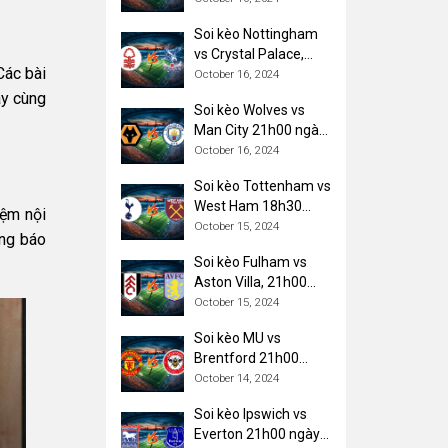
Hạng Anh
Soi kèo Nottingham
vs Crystal Palace,
Các bài
02h00 ngày
October 16, 2024
22/10/2024 – Ngoại
ãy cùng
Soi kèo Wolves vs
Hạng Anh
Man City 21h00 ngày
19/10/2024 – Ngoại
October 16, 2024
Hạng Anh
Soi kèo Tottenham vs
West Ham 18h30
iệm nội
ngày 19/10/2024 –
October 15, 2024
ảng báo
Ngoại Hạng Anh
Soi kèo Fulham vs
Aston Villa, 21h00
ngày 19/10/2024 –
October 15, 2024
Ngoại Hạng Anh
Soi kèo MU vs
Brentford 21h00
ngày 19/10/2024 –
October 14, 2024
Ngoại Hạng Anh
Soi kèo Ipswich vs
Everton 21h00 ngày