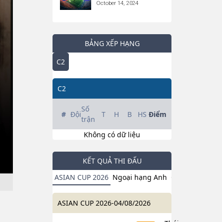
19/10/2024 – Ngoại
October 14, 2024
Hạng Anh
BẢNG XẾP HẠNG
C2
C2
Số
#
Đội
T
H
B
HS
Điểm
trận
Không có dữ liệu
KẾT QUẢ THI ĐẤU
ASIAN CUP 2026
Ngoại hạng Anh
C1
C2
Ligue 1
ASIAN CUP 2026
-
04/08/2026