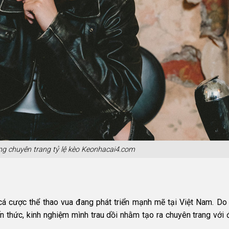
ng chuyên trang tỷ lệ kèo Keonhacai4.com
 cược thể thao vua đang phát triển mạnh mẽ tại Việt Nam. Do
 thức, kinh nghiệm mình trau dồi nhằm tạo ra chuyên trang với