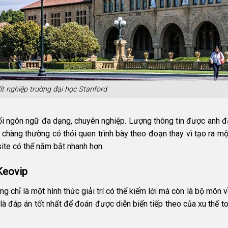
ốt nghiệp trường đại học Stanford
lối ngôn ngữ đa dạng, chuyên nghiệp. Lượng thông tin được anh đ
 chàng thường có thói quen trình bày theo đoạn thay vì tạo ra m
ite có thể nắm bắt nhanh hơn.
Keovip
g chỉ là một hình thức giải trí có thể kiếm lời mà còn là bộ môn v
h là đáp án tốt nhất để đoán được diễn biến tiếp theo của xu thế t